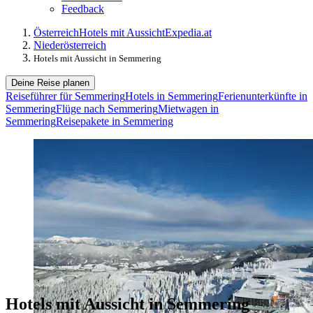
Feedback
Österreich
Hotels mit Aussicht
Expedia.at
Niederösterreich
Hotels mit Aussicht in Semmering
Deine Reise planen
Reiseführer für Semmering
Hotels in Semmering
Ferienunterkünfte in
Semmering
Flüge nach Semmering
Mietwagen in
Semmering
Reisepakete in Semmering
Hotels mit Aussicht in Semmering