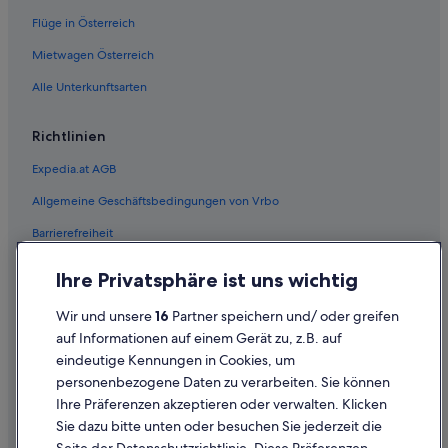
Flüge in Österreich
Hotel-Resorts in Payerbach
Payerbach Hotels
Mietwagen Österreich
Hütten in Payerbach
Alle Unterkunftsarten
Pensionen in Payerbach
Richtlinien
Safarizelte in Payerbach
Expedia.at AGB
Villen in Payerbach
Allgemeine Geschäftsbedingungen von Vrbo
Gasthäuser in Prein an der Rax
Barrierefreiheit
Hotels mit Parkplatz in Prein an der Rax
Hotels mit Pool in Prein an der Rax
Einreisebestimmungen
Ihre Privatsphäre ist uns wichtig
Hotels mit Restaurant in Prein an der Rax
Datenschutzerklärung
Wir und unsere
16
Partner speichern und/ oder greifen
Hotels mit Wellnessbereich in Prein an der Rax
Cookie-Erklärung
auf Informationen auf einem Gerät zu, z.B. auf
Prein an der Rax Hotels
eindeutige Kennungen in Cookies, um
Rechtliche Hinweise/Kontakt
personenbezogene Daten zu verarbeiten. Sie können
Hütten in Prein an der Rax
Inhaltsrichtlinien und Melden von Inhalten
Ihre Präferenzen akzeptieren oder verwalten. Klicken
Pensionen in Prein an der Rax
Sie dazu bitte unten oder besuchen Sie jederzeit die
Hilfe
Villen in Prein an der Rax