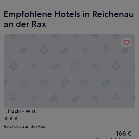
Empfohlene Hotels in Reichenau
an der Rax
Flackl - Wirt
Flackl - Wirt
1. Flackl - Wirt
3.0-
Sterne-
Reichenau an der Rax
Unterkunft
Der
168 €
Preis