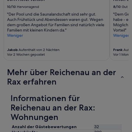
10/10
Hervorragend
8/10
Gut
"Der Pool und die Saunalandschaft sind sehr gut.
"Dem Grund
Auch Frühstück und Abendessen waren gut. Wegen
habe - ein
dem großen Angebot für Familien sind natürlich viele
Möglichke
Familien mit kleinen Kindern da."
Vorteil"
Weniger
Weniger
Jakob
Aufenthalt von 2 Nächten
Frank
Aufen
Vor 2 Wochen gepostet
Vor 1 Monat
Mehr über Reichenau an der
Rax erfahren
Informationen für
Reichenau an der Rax:
Wohnungen
Anzahl der Gästebewertungen
32