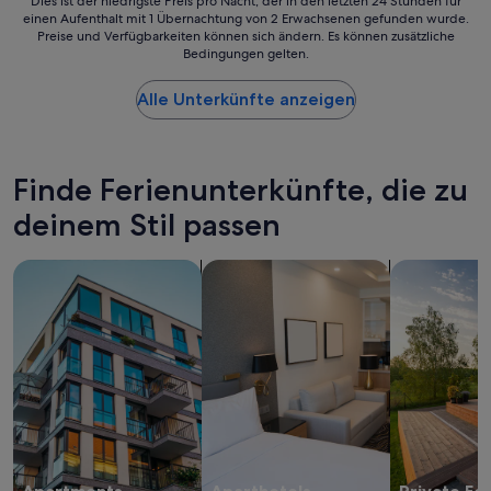
Dies
Dies ist der niedrigste Preis pro Nacht, der in den letzten 24 Stunden für
einen Aufenthalt mit 1 Übernachtung von 2 Erwachsenen gefunden wurde.
ist
Preise und Verfügbarkeiten können sich ändern. Es können zusätzliche
der
Bedingungen gelten.
niedrigste
Preis
Alle Unterkünfte anzeigen
pro
Nacht,
der
in
den
Finde Ferienunterkünfte, die zu
letzten
deinem Stil passen
24 Stunden
für
einen
Suche nach Apartments
Suche nach Aparthotels
Suche nach p
Aufenthalt
mit
1 Übernachtung
von
2 Erwachsenen
gefunden
wurde.
Preise
und
Verfügbarkeiten
können