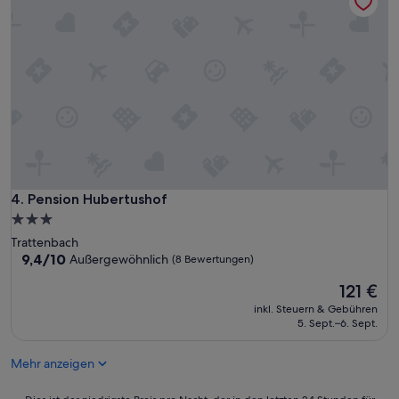
Pension Hubertushof
4. Pension Hubertushof
3.0-
Sterne-
Trattenbach
Unterkunft
9.4
9,4/10
Außergewöhnlich
(8 Bewertungen)
von
Der
121 €
10,
Preis
Außergewöhnlich,
inkl. Steuern & Gebühren
beträgt
(8
5. Sept.–6. Sept.
121 €
Bewertungen)
Mehr anzeigen