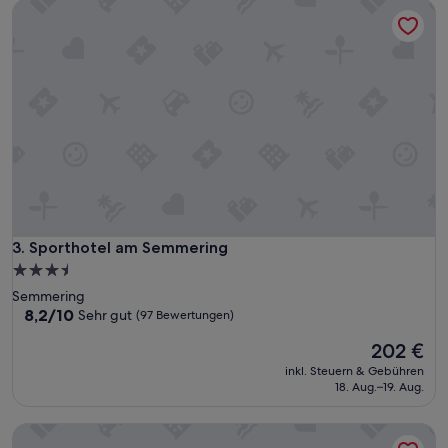
Sporthotel am Semmering
Sporthotel am Semmering
3. Sporthotel am Semmering
3.5-
Sterne-
Semmering
Unterkunft
8.2
8,2/10
Sehr gut
(97 Bewertungen)
von
Der
202 €
10,
Preis
Sehr
inkl. Steuern & Gebühren
beträgt
gut,
18. Aug.–19. Aug.
202 €
(97
Bewertungen)
Pension Hubertushof