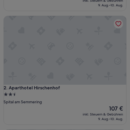
inkl. Steuern & Gebühren
beträgt
9. Aug.–10. Aug.
168 €
Aparthotel Hirschenhof
Aparthotel Hirschenhof
2. Aparthotel Hirschenhof
2.5-
Sterne-
Spital am Semmering
Unterkunft
Der
107 €
Preis
inkl. Steuern & Gebühren
beträgt
9. Aug.–10. Aug.
107 €