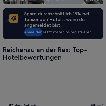
Apartments
Aparthotels
Private Fe
sich
ändern.
Es
Spare durchschnittlich 15% bei
können
zusätzliche
Tausenden Hotels, wenn du
Bedingungen
angemeldet bist
gelten.
Anmelden
Jetzt kostenlos registrieren
Reichenau an der Rax: Top-
Hotelbewertungen
JUFA Hotel Veitsch
Hilton Ga
JUFA Hotel Veitsch
Hilton G