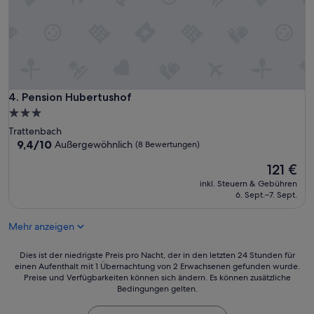
Pension Hubertushof
4. Pension Hubertushof
3.0-
Sterne-
Trattenbach
Unterkunft
9.4
9,4/10
Außergewöhnlich
(8 Bewertungen)
von
Der
121 €
10,
Preis
Außergewöhnlich,
inkl. Steuern & Gebühren
beträgt
(8
6. Sept.–7. Sept.
121 €
Bewertungen)
Mehr anzeigen
Dies
Dies ist der niedrigste Preis pro Nacht, der in den letzten 24 Stunden für
einen Aufenthalt mit 1 Übernachtung von 2 Erwachsenen gefunden wurde.
ist
Preise und Verfügbarkeiten können sich ändern. Es können zusätzliche
der
Bedingungen gelten.
niedrigste
Preis