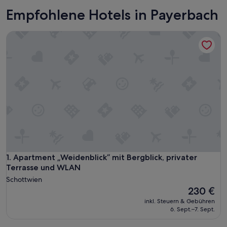
Empfohlene Hotels in Payerbach
Apartment „Weidenblick“ mit Bergblick, privater Terrasse 
Apartment „Weidenblick“ mit Bergblick, privater Terrasse 
1. Apartment „Weidenblick“ mit Bergblick, privater
Terrasse und WLAN
Schottwien
Der
230 €
Preis
inkl. Steuern & Gebühren
beträgt
6. Sept.–7. Sept.
230 €