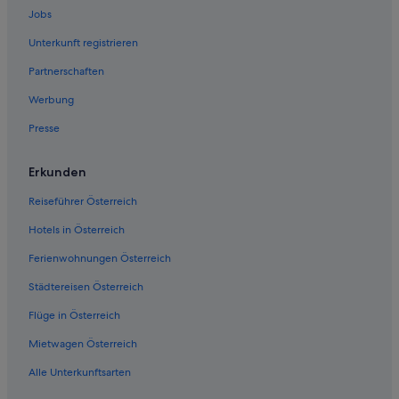
Jobs
Villen in Bahnhof Klamm-Schottwien
Unterkunft registrieren
Hotels nahe Bahnhof Payerbach-Reichenau
Partnerschaften
Villen in Bahnhof Payerbach-Reichenau
Werbung
Breitenstein Hotels
Presse
Lodges in Breitenstein
Gasthöfe in Bürg-Vöstenhof
Erkunden
Bürg-Vöstenhof Hotels
Reiseführer Österreich
Enzenreith Hotels
Hotels in Österreich
Ferienwohnungen in Gloggnitz
Ferienwohnungen Österreich
Chalets in Gloggnitz
Städtereisen Österreich
Gasthöfe in Gloggnitz
Flüge in Österreich
Gloggnitz Hotels
Pensionen in Gloggnitz
Mietwagen Österreich
Villen in Gloggnitz
Alle Unterkunftsarten
Wohnungen in Gloggnitz