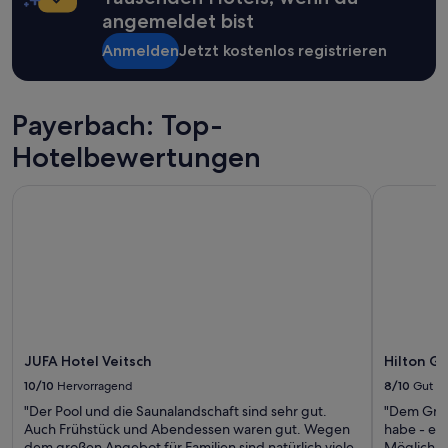
Bedingungen
angemeldet bist
gelten.
Anmelden
Jetzt kostenlos registrieren
Payerbach: Top-
Hotelbewertungen
JUFA Hotel Veitsch
Hilton Ga
JUFA Hotel Veitsch
Hilton G
10/10
Hervorragend
8/10
Gut
"Der Pool und die Saunalandschaft sind sehr gut.
"Dem Grund
Auch Frühstück und Abendessen waren gut. Wegen
habe - ein
dem großen Angebot für Familien sind natürlich viele
Möglichke