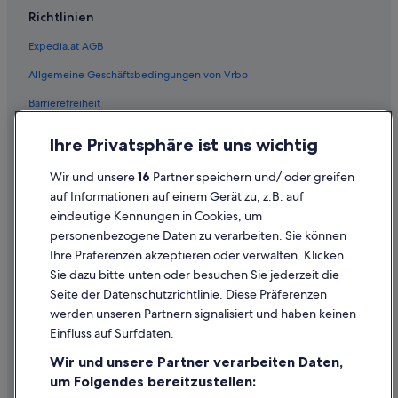
Richtlinien
Hotels nahe Informationszentrum Semmeringbahn
Expedia.at AGB
Maria Schutz Hotels
Allgemeine Geschäftsbedingungen von Vrbo
Ferienwohnungen in Payerbach
Barrierefreiheit
Hotels mit Frühstück in Payerbach
Hotels mit Restaurant in Payerbach
Einreisebestimmungen
Ihre Privatsphäre ist uns wichtig
Hotel-Resorts in Payerbach
Datenschutzerklärung
Wir und unsere
16
Partner speichern und/ oder greifen
Payerbach Hotels
Cookie-Erklärung
auf Informationen auf einem Gerät zu, z.B. auf
Hütten in Payerbach
eindeutige Kennungen in Cookies, um
Rechtliche Hinweise/Kontakt
personenbezogene Daten zu verarbeiten. Sie können
Pensionen in Payerbach
Inhaltsrichtlinien und Melden von Inhalten
Ihre Präferenzen akzeptieren oder verwalten. Klicken
Safarizelte in Payerbach
Sie dazu bitte unten oder besuchen Sie jederzeit die
Hilfe
Günstige in Prigglitz
Seite der Datenschutzrichtlinie. Diese Präferenzen
werden unseren Partnern signalisiert und haben keinen
Luxus in Prigglitz
Hilfe
Einfluss auf Surfdaten.
Prigglitz Hotels
Buchung ändern oder stornieren
Wir und unsere Partner verarbeiten Daten,
Lodges in Prigglitz
Rückerstattungsprozess und Zeitrahmen
um Folgendes bereitzustellen: