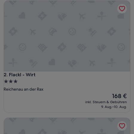
Flackl - Wirt
Flackl - Wirt
2. Flackl - Wirt
3.0-
Sterne-
Reichenau an der Rax
Unterkunft
Der
168 €
Preis
inkl. Steuern & Gebühren
beträgt
9. Aug.–10. Aug.
168 €
Aparthotel Hirschenhof