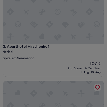
Aparthotel Hirschenhof
3. Aparthotel Hirschenhof
2.5-
Sterne-
Spital am Semmering
Unterkunft
Der
107 €
Preis
inkl. Steuern & Gebühren
beträgt
9. Aug.–10. Aug.
107 €
Pension Hubertushof