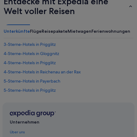
Entdecke mit Expedia eine
Welt voller Reisen
Unterkünfte
Flüge
Reisepakete
Mietwagen
Ferienwohnungen
3-Sterne-Hotels in Prigglitz
4-Sterne-Hotels in Gloggnitz
4-Sterne-Hotels in Prigglitz
4-Sterne-Hotels in Reichenau an der Rax
5-Sterne-Hotels in Payerbach
5-Sterne-Hotels in Prigglitz
5-Sterne-Hotels in Semmering
Hotels nahe Bahnhof Gloggnitz
Gasthöfe in Bahnhof Klamm-Schottwien
Unternehmen
Hotels nahe Bahnhof Klamm-Schottwien
Über uns
Pensionen in Bahnhof Klamm-Schottwien