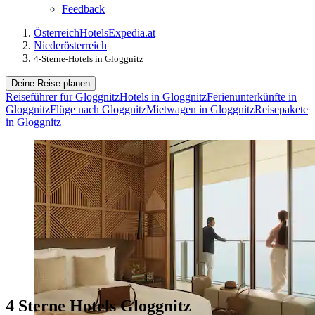
Feedback
Österreich
Hotels
Expedia.at
Niederösterreich
4-Sterne-Hotels in Gloggnitz
Deine Reise planen
Reiseführer für Gloggnitz
Hotels in Gloggnitz
Ferienunterkünfte in
Gloggnitz
Flüge nach Gloggnitz
Mietwagen in Gloggnitz
Reisepakete
in Gloggnitz
4 Sterne Hotels Gloggnitz