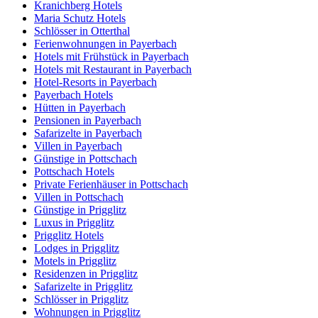
Kranichberg Hotels
Maria Schutz Hotels
Schlösser in Otterthal
Ferienwohnungen in Payerbach
Hotels mit Frühstück in Payerbach
Hotels mit Restaurant in Payerbach
Hotel-Resorts in Payerbach
Payerbach Hotels
Hütten in Payerbach
Pensionen in Payerbach
Safarizelte in Payerbach
Villen in Payerbach
Günstige in Pottschach
Pottschach Hotels
Private Ferienhäuser in Pottschach
Villen in Pottschach
Günstige in Prigglitz
Luxus in Prigglitz
Prigglitz Hotels
Lodges in Prigglitz
Motels in Prigglitz
Residenzen in Prigglitz
Safarizelte in Prigglitz
Schlösser in Prigglitz
Wohnungen in Prigglitz