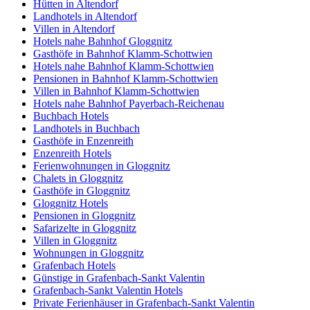
Hütten in Altendorf
Landhotels in Altendorf
Villen in Altendorf
Hotels nahe Bahnhof Gloggnitz
Gasthöfe in Bahnhof Klamm-Schottwien
Hotels nahe Bahnhof Klamm-Schottwien
Pensionen in Bahnhof Klamm-Schottwien
Villen in Bahnhof Klamm-Schottwien
Hotels nahe Bahnhof Payerbach-Reichenau
Buchbach Hotels
Landhotels in Buchbach
Gasthöfe in Enzenreith
Enzenreith Hotels
Ferienwohnungen in Gloggnitz
Chalets in Gloggnitz
Gasthöfe in Gloggnitz
Gloggnitz Hotels
Pensionen in Gloggnitz
Safarizelte in Gloggnitz
Villen in Gloggnitz
Wohnungen in Gloggnitz
Grafenbach Hotels
Günstige in Grafenbach-Sankt Valentin
Grafenbach-Sankt Valentin Hotels
Private Ferienhäuser in Grafenbach-Sankt Valentin