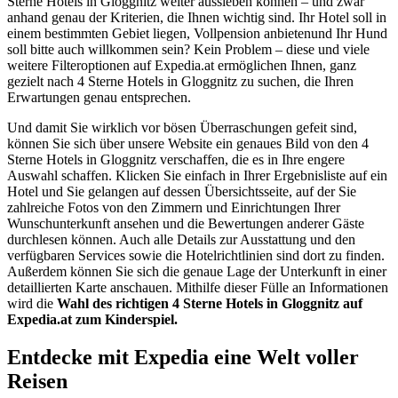
Sterne Hotels in Gloggnitz weiter aussieben können – und zwar
anhand genau der Kriterien, die Ihnen wichtig sind. Ihr Hotel soll in
einem bestimmten Gebiet liegen, Vollpension anbietenund Ihr Hund
soll bitte auch willkommen sein? Kein Problem – diese und viele
weitere Filteroptionen auf Expedia.at ermöglichen Ihnen, ganz
gezielt nach 4 Sterne Hotels in Gloggnitz zu suchen, die Ihren
Erwartungen genau entsprechen.
Und damit Sie wirklich vor bösen Überraschungen gefeit sind,
können Sie sich über unsere Website ein genaues Bild von den 4
Sterne Hotels in Gloggnitz verschaffen, die es in Ihre engere
Auswahl schaffen. Klicken Sie einfach in Ihrer Ergebnisliste auf ein
Hotel und Sie gelangen auf dessen Übersichtsseite, auf der Sie
zahlreiche Fotos von den Zimmern und Einrichtungen Ihrer
Wunschunterkunft ansehen und die Bewertungen anderer Gäste
durchlesen können. Auch alle Details zur Ausstattung und den
verfügbaren Services sowie die Hotelrichtlinien sind dort zu finden.
Außerdem können Sie sich die genaue Lage der Unterkunft in einer
detaillierten Karte anschauen. Mithilfe dieser Fülle an Informationen
wird die
Wahl des richtigen 4 Sterne Hotels in Gloggnitz auf
Expedia.at zum Kinderspiel.
Entdecke mit Expedia eine Welt voller
Reisen