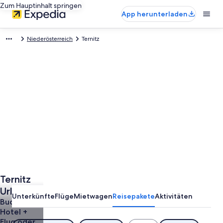
Zum Hauptinhalt springen
App herunterladen
Niederösterreich
Ternitz
Ternitz
Urlaub
Unterkünfte
Flüge
Mietwagen
Reisepakete
Aktivitäten
günstig
Buche
Hotel +
buchen
Flug oder