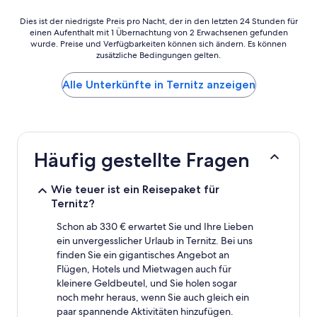
Dies
Dies ist der niedrigste Preis pro Nacht, der in den letzten 24 Stunden für
einen Aufenthalt mit 1 Übernachtung von 2 Erwachsenen gefunden
ist
wurde. Preise und Verfügbarkeiten können sich ändern. Es können
der
zusätzliche Bedingungen gelten.
niedrigste
Preis
Alle Unterkünfte in Ternitz anzeigen
pro
Nacht,
der
in
den
letzten
Häufig gestellte Fragen
24 Stunden
für
einen
Wie teuer ist ein Reisepaket für
Aufenthalt
Ternitz?
mit
1 Übernachtung
Schon ab 330 € erwartet Sie und Ihre Lieben
von
ein unvergesslicher Urlaub in Ternitz. Bei uns
2 Erwachsenen
finden Sie ein gigantisches Angebot an
gefunden
Flügen, Hotels und Mietwagen auch für
wurde.
kleinere Geldbeutel, und Sie holen sogar
Preise
noch mehr heraus, wenn Sie auch gleich ein
und
paar spannende Aktivitäten hinzufügen.
Verfügbarkeiten