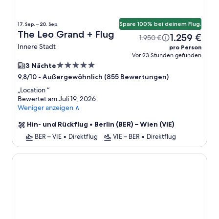
Spare 100% bei deinem Flug.
17. Sep. – 20. Sep.
The Leo Grand + Flug
1.259 €
1.950 €
Innere Stadt
pro Person
Vor 23 Stunden gefunden
5.0-
3 Nächte
Sterne-
-
Außergewöhnlich (855 Bewertungen)
9,8/10
Unterkunft
„
Location
“
Bewertet am Juli 19, 2026
Weniger anzeigen ∧
Hin- und Rückflug
•
Berlin (BER) – Wien (VIE)
BER – VIE
•
Direktflug
VIE – BER
•
Direktflug
Ibercity Wien Schönbrunn