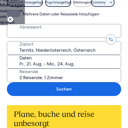
Unterkunft hinzugefügt
Flug hinzugefügt
Mietwagen
Economy
Mietwagen
zusammen,
Mehrere Daten oder Reiseziele hinzufügen
um zu
sparen
Abreiseort
Zielort
Daten
Reisende
Suchen
Plane, buche und reise
unbesorgt