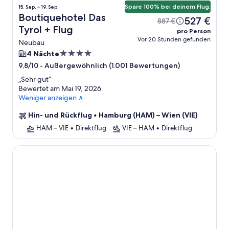
Spare 100% bei deinem Flug.
15. Sep. – 19. Sep.
Boutiquehotel Das
527 €
887 €
Tyrol + Flug
pro Person
Vor 20 Stunden gefunden
Neubau
4.0-
4 Nächte
Sterne-
-
Außergewöhnlich (1.001 Bewertungen)
9,8/10
Unterkunft
„
Sehr gut
“
Bewertet am Mai 19, 2026
Weniger anzeigen ∧
Hin- und Rückflug
•
Hamburg (HAM) – Wien (VIE)
HAM – VIE
•
Direktflug
VIE – HAM
•
Direktflug
Hotel Zeitgeist Vienna Hauptbahnhof