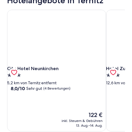
Hotelangebote in Ternitz
City Hotel Neunkirchen
Hotel Zur A
City Hotel Neunkirchen
Hotel Zur A
City Hotel Neunkirchen
Hotel Zur A
3.0-
3.0-
Sterne-
Sterne-
5,2 km von Ternitz entfernt
12,6 km von Te
Unterkunft
Unterkunft
8.0
8,0/10
Sehr gut
(4 Bewertungen)
von
10,
Sehr
gut,
Der
122 €
(4
Preis
Bewertungen)
inkl. Steuern & Gebühren
beträgt
13. Aug.–14. Aug.
122 €