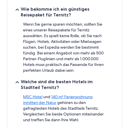
können
Wie bekomme ich ein günstiges
sich
ändern.
Reisepaket für Ternitz?
Es
Wenn Sie gerne sparen möchten, sollten Sie
können
zusätzliche
eines unserer Reisepakete für Ternitz
Bedingungen
auswählen. Es spielt keine Rolle, ob Sie nach
gelten.
Flügen, Hotels, Aktivitäten oder Mietwagen
suchen, bei Expedia werden Sie bestimmt
fündig. Bei einem Angebot von mehr als 500
Partner-Fluglinien und mehr als 1.000.000
Hotels muss praktisch das Passende für Ihren
perfekten Urlaub dabei sein.
Welche sind die besten Hotels im
Stadtteil Ternitz?
MSC Hotel
und
140 m² Ferienwohnung
inmitten der Natur
gehören zu den
gefragtesten Hotels des Stadtteils Ternitz.
Vergleichen Sie beide Optionen miteinander
und treffen Sie dann Ihre Wahl.