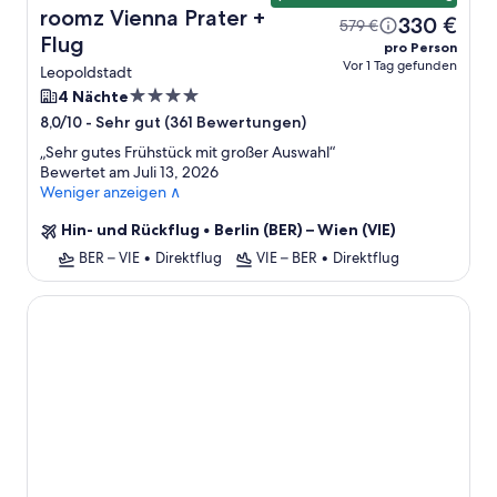
roomz Vienna Prater +
330 €
579 €
Flug
pro Person
Vor 1 Tag gefunden
Leopoldstadt
4.0-
4 Nächte
Sterne-
-
Sehr gut (361 Bewertungen)
8,0/10
Unterkunft
„
Sehr gutes Frühstück mit großer Auswahl
“
Bewertet am Juli 13, 2026
Weniger anzeigen ∧
Hin- und Rückflug
•
Berlin (BER) – Wien (VIE)
BER – VIE
•
Direktflug
VIE – BER
•
Direktflug
Boutiquehotel Das Tyrol