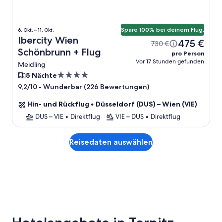
Spare 100% bei deinem Flug.
6. Okt. – 11. Okt.
Ibercity Wien
475 €
730 €
Schönbrunn + Flug
pro Person
Vor 17 Stunden gefunden
Meidling
4.0-
5 Nächte
Sterne-
-
Wunderbar (226 Bewertungen)
9,2/10
Unterkunft
Hin- und Rückflug
•
Düsseldorf (DUS) – Wien (VIE)
DUS – VIE
•
Direktflug
VIE – DUS
•
Direktflug
Reisedaten auswählen