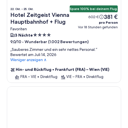
Spare 100% bei deinem Flug.
22. Okt. – 25. Okt.
Hotel Zeitgeist Vienna
381 €
602 €
Hauptbahnhof + Flug
pro Person
Vor 18 Stunden gefunden
Favoriten
4.0-
3 Nächte
Sterne-
-
Wunderbar (1.002 Bewertungen)
9,0/10
Unterkunft
„
Sauberes Zimmer und ein sehr nettes Personal.
“
Bewertet am Juli 14, 2026
Weniger anzeigen ∧
Hin- und Rückflug
•
Frankfurt (FRA) – Wien (VIE)
FRA – VIE
•
Direktflug
VIE – FRA
•
Direktflug
The Leo Grand