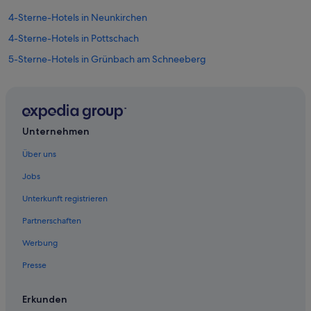
4-Sterne-Hotels in Neunkirchen
4-Sterne-Hotels in Pottschach
5-Sterne-Hotels in Grünbach am Schneeberg
5-Sterne-Hotels in Natschbach
5-Sterne-Hotels in Rothengrub
5-Sterne-Hotels in Wimpassing
Unternehmen
Hotels nahe Bahnhof Neunkirchen NÖ
Über uns
Gasthöfe in Bahnhof Ternitz
Jobs
Hotels nahe Bahnhof Ternitz
Unterkunft registrieren
Buchbach Hotels
Partnerschaften
Landhotels in Buchbach
Werbung
Gasthöfe in Flatz
Presse
Flatz Hotels
Grafenbach Hotels
Erkunden
Günstige in Grafenbach-Sankt Valentin