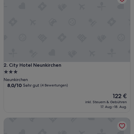
City Hotel Neunkirchen
2. City Hotel Neunkirchen
3.0-
Sterne-
Neunkirchen
Unterkunft
8.0
8,0/10
Sehr gut
(4 Bewertungen)
von
Der
122 €
10,
Preis
Sehr
inkl. Steuern & Gebühren
beträgt
gut,
17. Aug.–18. Aug.
122 €
(4
Bewertungen)
Chalet am Schneeberg See