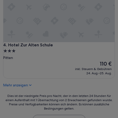
Hotel Zur Alten Schule
4. Hotel Zur Alten Schule
3.0-
Sterne-
Pitten
Unterkunft
Der
110 €
Preis
inkl. Steuern & Gebühren
beträgt
24. Aug.–25. Aug.
110 €
Mehr anzeigen
Dies
Dies ist der niedrigste Preis pro Nacht, der in den letzten 24 Stunden für
einen Aufenthalt mit 1 Übernachtung von 2 Erwachsenen gefunden wurde.
ist
Preise und Verfügbarkeiten können sich ändern. Es können zusätzliche
der
Bedingungen gelten.
niedrigste
Preis