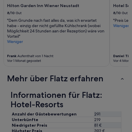
Bedingungen
Hilton Garden Inn Wiener Neustadt
Hotel Sc
gelten.
8/10
Gut
8/10
Gut
"Dem Grunde nach fast alles da, was ich erwartet
"Preis Lei
habe - einzig der nicht gefüllte Kühlschrank (wobei
Weniger
Möglichkeit 24 Stunden aan der Rezeption) wäre von
Vorteil"
Weniger
Frank
Aufenthalt von 1 Nacht
Daniel Ti
Vor 1 Monat gepostet
Vor 4 Mona
Mehr über Flatz erfahren
Informationen für Flatz:
Hotel-Resorts
Anzahl der Gästebewertungen
291
Unterkünfte
219
Niedrigster Preis
81 €
Höchster Preis
392 €