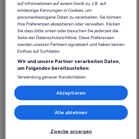
Cookie-Erklärung
auf Informationen auf einem Gerät zu, z.B. auf
Neunkirchen Hotels
eindeutige Kennungen in Cookies, um
Rechtliche Hinweise/Kontakt
personenbezogene Daten zu verarbeiten. Sie können
Hütten in Neunkirchen
Inhaltsrichtlinien und Melden von Inhalten
Ihre Präferenzen akzeptieren oder verwalten. Klicken
Private Ferienhäuser in Neunkirchen
Sie dazu bitte unten oder besuchen Sie jederzeit die
Hilfe
Wohnungen in Neunkirchen
Seite der Datenschutzrichtlinie. Diese Präferenzen
werden unseren Partnern signalisiert und haben keinen
Günstige in Pottschach
Hilfe
Einfluss auf Surfdaten.
Pottschach Hotels
Buchung ändern oder stornieren
Wir und unsere Partner verarbeiten Daten,
Private Ferienhäuser in Pottschach
Rückerstattungsprozess und Zeitrahmen
um Folgendes bereitzustellen:
Villen in Pottschach
Buchen Sie einen Flug mit einer Gutschrift bei der Fluggesellschaft
Verwendung genauer Standortdaten.
Endgeräteeigenschaften zur Identifikation aktiv abfragen.
Lodges in Prigglitz
Internationale Reisedokumente
Speichern von oder Zugriff auf Informationen auf einem
Akzeptieren
Motels in Prigglitz
Endgerät. Personalisierte Werbung und Inhalte, Messung
von Werbeleistung und der Performance von Inhalten,
Safarizelte in Prigglitz
Zielgruppenforschung sowie Entwicklung und
Verbesserung von Angeboten.
Wohnungen in Prigglitz
Alle ablehnen
© 2026 Expedia, Inc., ein Unternehmen der Expedia Group. Alle Rechte
Liste der Partner (Lieferanten)
vorbehalten. Expedia und das Expedia-Logo sind Handelsmarken oder
Rothengrub Hotels
eingetragene Handelsmarken von Expedia, Inc.
B&B in Sankt Egyden am Steinfeld
Zwecke anzeigen