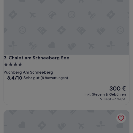
Chalet am Schneeberg See
3. Chalet am Schneeberg See
4.0-
Sterne-
Puchberg Am Schneeberg
Unterkunft
8.4
8,4/10
Sehr gut
(5 Bewertungen)
von
Der
300 €
10,
Preis
Sehr
inkl. Steuern & Gebühren
beträgt
gut,
6. Sept.–7. Sept.
300 €
(5
Bewertungen)
Hotel Zur Alten Schule