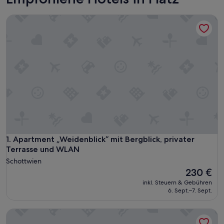
Apartment „Weidenblick“ mit Bergblick, privater Terrasse 
Apartment „Weidenblick“ mit Bergblick, privater Terrasse 
1. Apartment „Weidenblick“ mit Bergblick, privater
Terrasse und WLAN
Schottwien
Der
230 €
Preis
inkl. Steuern & Gebühren
beträgt
6. Sept.–7. Sept.
230 €
City Hotel Neunkirchen