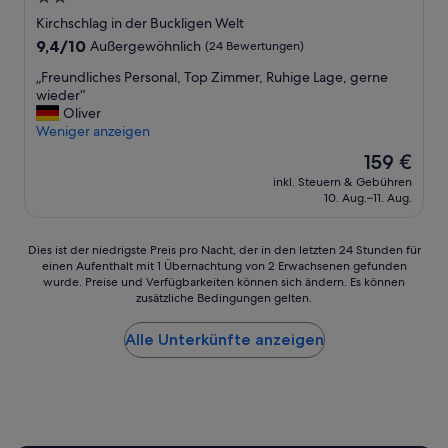
Sterne-
Kirchschlag in der Buckligen Welt
Unterkunft
9.4
9,4/10
Außergewöhnlich
(24 Bewertungen)
von
„
„Freundliches Personal, Top Zimmer, Ruhige Lage, gerne
10,
F
wieder“
Außergewöhnlich,
r
Oliver
(24
e
Weniger anzeigen
Bewertungen)
u
Der
159 €
n
Preis
inkl. Steuern & Gebühren
d
beträgt
10. Aug.–11. Aug.
l
159 €
i
c
Dies
Dies ist der niedrigste Preis pro Nacht, der in den letzten 24 Stunden für
h
einen Aufenthalt mit 1 Übernachtung von 2 Erwachsenen gefunden
ist
e
wurde. Preise und Verfügbarkeiten können sich ändern. Es können
der
s
zusätzliche Bedingungen gelten.
niedrigste
P
Preis
e
Alle Unterkünfte anzeigen
pro
r
Nacht,
s
der
o
in
n
den
a
letzten
l