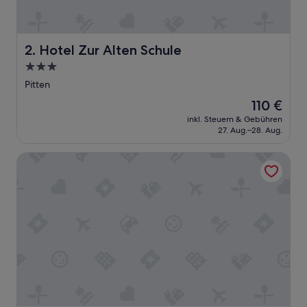
Hotel Zur Alten Schule
2. Hotel Zur Alten Schule
3.0-
Sterne-
Pitten
Unterkunft
Der
110 €
Preis
inkl. Steuern & Gebühren
beträgt
27. Aug.–28. Aug.
110 €
Hilton Garden Inn Wiener Neustadt