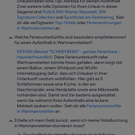
Urlauberdaten eine Top-Adresse für deinen Aufenthalt.
Zwei weitere tolle Optionen für Ihren Urlaub in dieser
Gegend sind
PLAZA INN Wiener Neustadt, BW
Signature Collection
und
Sporthotel am Semmering
. Sieh
dir alle verfügbaren
Top-Hotels
oder
Ferienwohnungen
in Wartmannstetten
an.
Welche Ferienunterkünfte sind besonders empfehlenswert
für einen Aufenthalt in Wartmannstetten?
DESIGN-Retreat "SCHNEEBERG" - ganzes Ferienhaus -
Haustierfreundlich
: Diese Ferienunterkunft nahe
Wartmannstetten könnte Ihnen gefallen, denn sorgt mit
einem Balkon, einem Whirlpool und WLAN-
Internetzugang dafür, dass sich Urlauber in ihrer
Unterkunft rundum wohlfühlen. Hier gibt es 5
Schlafzimmer sowie eine Küche, in der ein
Geschirrspüler, eine Herdplatte sowie eine Mikrowelle
vorhanden sind. Damit sind Sie bestens ausgestattet,
wenn Sie während Ihres Aufenthalts eine leckere
Mahlzeit zaubern wollen. Sieh dir alle
Ferienunterkünfte
in Wartmannstetten
an.
Erhalte ich mein Geld zurück, wenn ich meine Hotelbuchung
in Wartmannstetten stornieren muss?
Ja. Der Großteil der Hotelbuchungen ist im Fall einer