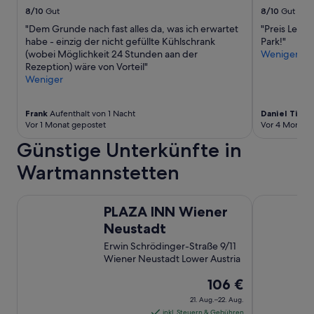
n
8/10
Gut
8/10
Gut
e
"Dem Grunde nach fast alles da, was ich erwartet
"Preis Leis
w
habe - einzig der nicht gefüllte Kühlschrank
Park!"
i
(wobei Möglichkeit 24 Stunden aan der
Weniger
e
Rezeption) wäre von Vorteil"
d
Weniger
e
r
“
Frank
Aufenthalt von 1 Nacht
Daniel Timo
Vor 1 Monat gepostet
Vor 4 Monate
Günstige Unterkünfte in
Wartmannstetten
PLAZA INN Wiener Neustadt
Aparthotel 
PLAZA INN Wiener
Neustadt
Erwin Schrödinger-Straße 9/11
Wiener Neustadt Lower Austria
Der
106 €
Preis
21. Aug.–22. Aug.
beträgt
inkl. Steuern & Gebühren