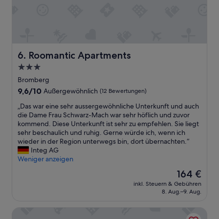
ü
c
c
k
k
h
!
e
“
r
a
Roomantic Apartments
6. Roomantic Apartments
u
3.0-
s
Sterne-
r
Bromberg
a
Unterkunft
9.6
9,6/10
Außergewöhnlich
(12 Bewertungen)
g
von
e
„
„Das war eine sehr aussergewöhnliche Unterkunft und auch
10,
n
D
die Dame Frau Schwarz-Mach war sehr höflich und zuvor
Außergewöhnlich,
d
a
kommend. Diese Unterkunft ist sehr zu empfehlen. Sie liegt
(12
.
s
sehr beschaulich und ruhig. Gerne würde ich, wenn ich
Bewertungen)
E
w
wieder in der Region unterwegs bin, dort übernachten.“
i
a
Integ AG
n
r
Weniger anzeigen
z
e
Der
164 €
i
i
Preis
g
inkl. Steuern & Gebühren
n
beträgt
8. Aug.–9. Aug.
e
e
164 €
s
s
M
Chalet am Schneeberg See
e