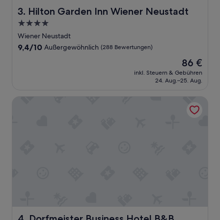
Hilton Garden Inn Wiener Neustadt
3. Hilton Garden Inn Wiener Neustadt
4.0-
Sterne-
Wiener Neustadt
Unterkunft
9.4
9,4/10
Außergewöhnlich
(288 Bewertungen)
von
Der
86 €
10,
Preis
Außergewöhnlich,
inkl. Steuern & Gebühren
beträgt
24. Aug.–25. Aug.
(288
86 €
Bewertungen)
Dorfmeister Business Hotel B&B
Dorfmeister Business Hotel B&B
4. Dorfmeister Business Hotel B&B