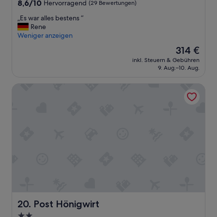
Unterkunft
8.6
8,6/10
Hervorragend
(29 Bewertungen)
d
von
l
„
„Es war alles bestens “
10,
i
E
Rene
Hervorragend,
c
s
Weniger anzeigen
(29
h
w
Bewertungen)
!
Der
314 €
a
“
Preis
inkl. Steuern & Gebühren
r
beträgt
9. Aug.–10. Aug.
a
314 €
l
Post Hönigwirt
l
e
s
b
e
s
t
e
n
s
“
Post Hönigwirt
20. Post Hönigwirt
2.0-