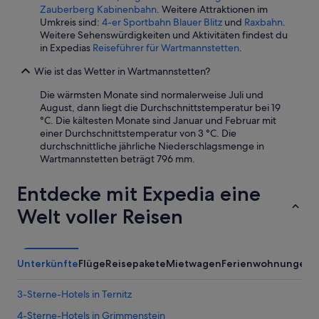
Zauberberg Kabinenbahn
. Weitere Attraktionen im
Umkreis sind:
4-er Sportbahn Blauer Blitz
und
Raxbahn
.
Weitere Sehenswürdigkeiten und Aktivitäten findest du
in Expedias
Reiseführer für Wartmannstetten
.
Wie ist das Wetter in Wartmannstetten?
Die wärmsten Monate sind normalerweise Juli und
August, dann liegt die Durchschnittstemperatur bei 19
°C. Die kältesten Monate sind Januar und Februar mit
einer Durchschnittstemperatur von 3 °C. Die
durchschnittliche jährliche Niederschlagsmenge in
Wartmannstetten beträgt 796 mm.
Entdecke mit Expedia eine
Welt voller Reisen
Unterkünfte
Flüge
Reisepakete
Mietwagen
Ferienwohnungen
3-Sterne-Hotels in Ternitz
4-Sterne-Hotels in Grimmenstein