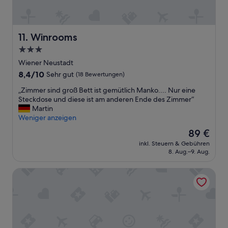
u
n
f
t
Winrooms
11. Winrooms
i
3.0-
s
t
Sterne-
Wiener Neustadt
s
Unterkunft
8.4
8,4/10
Sehr gut
(18 Bewertungen)
e
von
h
„
„Zimmer sind groß Bett ist gemütlich Manko.... Nur eine
10,
r
Z
Steckdose und diese ist am anderen Ende des Zimmer“
Sehr
z
i
Martin
gut,
u
m
Weniger anzeigen
(18
e
m
Bewertungen)
Der
89 €
m
e
Preis
p
inkl. Steuern & Gebühren
r
beträgt
f
8. Aug.–9. Aug.
s
89 €
e
i
h
Win Budget B&B
n
l
d
e
g
n
r
.
o
S
ß
i
B