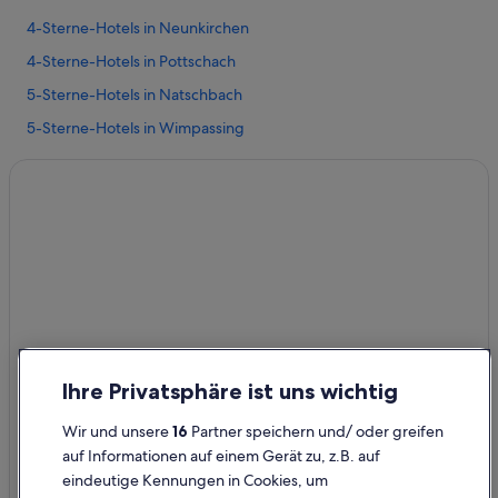
4-Sterne-Hotels in Neunkirchen
4-Sterne-Hotels in Pottschach
5-Sterne-Hotels in Natschbach
5-Sterne-Hotels in Wimpassing
Altendorf Hotels
Hütten in Altendorf
Landhotels in Altendorf
Villen in Altendorf
Hotels nahe Bahnhof Neunkirchen NÖ
Hotels nahe Bahnhof Pitten
Hotels nahe Bahnhof Scheiblingkirchen-Warth
Ihre Privatsphäre ist uns wichtig
Hotels nahe Bahnhof Seebenstein
Gasthöfe in Bahnhof Ternitz
Wir und unsere
16
Partner speichern und/ oder greifen
auf Informationen auf einem Gerät zu, z.B. auf
Hotels nahe Bahnhof Ternitz
eindeutige Kennungen in Cookies, um
Günstige in Breitenau