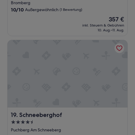
Sterne-
n
Bromberg
l
Unterkunft
10.0
10/10
Außergewöhnlich
(1 Bewertung)
a
von
s
Der
357 €
10,
s
Preis
Außergewöhnlich,
inkl. Steuern & Gebühren
e
beträgt
10. Aug.–11. Aug.
(1
n
357 €
Bewertung)
.
Schneeberghof
P
e
r
s
o
n
a
l
s
e
h
r
f
Schneeberghof
19. Schneeberghof
r
e
4.5-
u
Sterne-
Puchberg Am Schneeberg
n