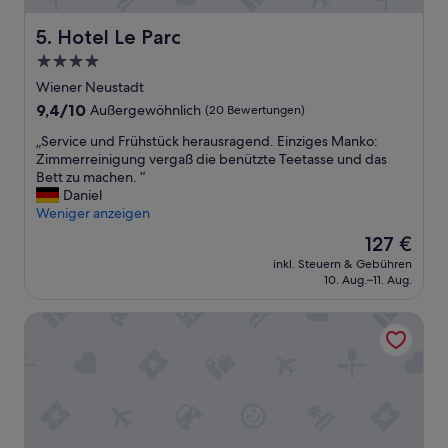
i
n
Hotel Le Parc
5. Hotel Le Parc
r
4.0-
u
Sterne-
h
Wiener Neustadt
i
Unterkunft
9.4
9,4/10
Außergewöhnlich
(20 Bewertungen)
g
von
e
„
„Service und Frühstück herausragend. Einziges Manko:
10,
r
S
Zimmerreinigung vergaß die benützte Teetasse und das
Außergewöhnlich,
L
e
Bett zu machen. “
(20
a
r
Daniel
Bewertungen)
g
v
Weniger anzeigen
e
i
Der
127 €
u
c
Preis
n
inkl. Steuern & Gebühren
e
beträgt
10. Aug.–11. Aug.
d
u
127 €
T
n
o
Roomantic Apartments
d
p
F
F
r
r
ü
ü
h
h
s
s
t
t
ü