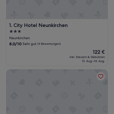
City Hotel Neunkirchen
1. City Hotel Neunkirchen
3.0-
Sterne-
Neunkirchen
Unterkunft
8.0
8,0/10
Sehr gut
(4 Bewertungen)
von
Der
122 €
10,
Preis
Sehr
inkl. Steuern & Gebühren
beträgt
13. Aug.–14. Aug.
gut,
122 €
(4
Bewertungen)
Hotel Zur Alten Schule