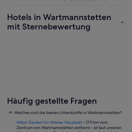
106 €
pro
Hotels in Wartmannstetten
Nacht
vom
mit Sternebewertung
21.
Aug.
4-Sterne-Hotels
3-Sterne-Ho
bis
zum
22.
Aug.
4-Sterne-Hotels
3-Sterne
12 Unterkünfte
28 Unterkün
Häufig gestellte Fragen
Welches sind die besten Unterkünfte in Wartmannstetten?
Hilton Garden Inn Wiener Neustadt
– 17,9 km vom
Zentrum von Wartmannstetten entfernt – ist laut unseren