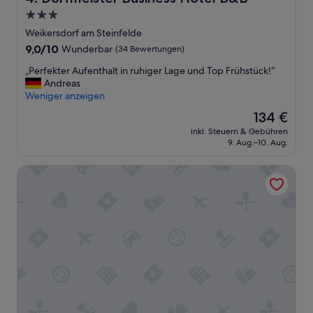
3.0-
Sterne-
Weikersdorf am Steinfelde
Unterkunft
9.0
9,0/10
Wunderbar
(34 Bewertungen)
von
„
„Perfekter Aufenthalt in ruhiger Lage und Top Frühstück!“
10,
P
Andreas
Wunderbar,
e
Weniger anzeigen
(34
r
Bewertungen)
Der
134 €
f
Preis
inkl. Steuern & Gebühren
e
beträgt
9. Aug.–10. Aug.
k
134 €
t
Hotel Le Parc
e
r
A
u
f
e
n
t
h
a
l
t