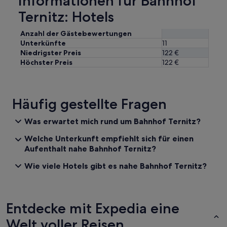
Informationen für Bahnhof
und
Ternitz: Hotels
Verfügbarkeiten
können
Anzahl der Gästebewertungen
sich
Unterkünfte
11
ändern.
Niedrigster Preis
122 €
Es
Höchster Preis
122 €
können
zusätzliche
Bedingungen
gelten.
Häufig gestellte Fragen
Was erwartet mich rund um Bahnhof Ternitz?
Welche Unterkunft empfiehlt sich für einen
Aufenthalt nahe Bahnhof Ternitz?
Wie viele Hotels gibt es nahe Bahnhof Ternitz?
Entdecke mit Expedia eine
Welt voller Reisen