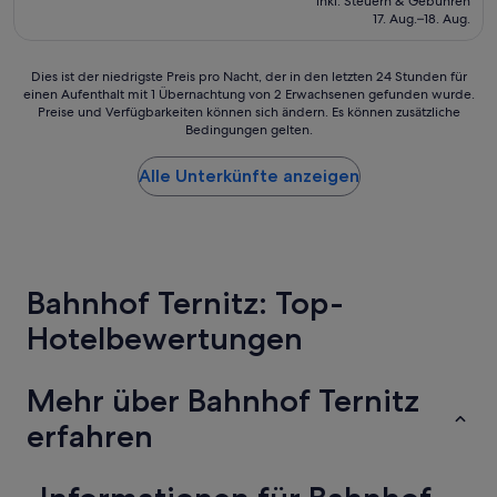
Sehr
inkl. Steuern & Gebühren
beträgt
17. Aug.–18. Aug.
gut,
122 €
(4
Bewertungen)
Dies
Dies ist der niedrigste Preis pro Nacht, der in den letzten 24 Stunden für
einen Aufenthalt mit 1 Übernachtung von 2 Erwachsenen gefunden wurde.
ist
Preise und Verfügbarkeiten können sich ändern. Es können zusätzliche
der
Bedingungen gelten.
niedrigste
Preis
Alle Unterkünfte anzeigen
pro
Nacht,
der
in
den
letzten
Bahnhof Ternitz: Top-
24 Stunden
für
Hotelbewertungen
einen
Aufenthalt
mit
Mehr über Bahnhof Ternitz
1 Übernachtung
von
erfahren
2 Erwachsenen
gefunden
wurde.
Preise