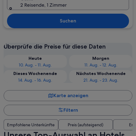
2 Reisende, 1 Zimmer
Suchen
Überprüfe die Preise für diese Daten
Heute
Morgen
10. Aug. - 11. Aug.
11. Aug. - 12. Aug.
Dieses Wochenende
Nächstes Wochenende
14. Aug. - 16. Aug.
21. Aug. - 23. Aug.
Karte anzeigen
Filtern
Empfohlene Unterkünfte
Preis (aufsteigend)
Ent
Unsere Top-Auswahl an Hotels