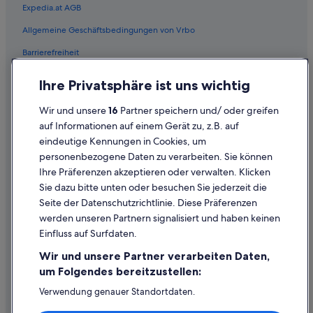
Expedia.at AGB
Safarizelte in Gloggnitz
Allgemeine Geschäftsbedingungen von Vrbo
Grafenbach Hotels
Barrierefreiheit
Günstige in Grafenbach-Sankt Valentin
Grafenbach-Sankt Valentin Hotels
Einreisebestimmungen
Ihre Privatsphäre ist uns wichtig
Private Ferienhäuser in Grafenbach-Sankt Valentin
Datenschutzerklärung
Wir und unsere
16
Partner speichern und/ oder greifen
Loipersbach Hotels
Cookie-Erklärung
auf Informationen auf einem Gerät zu, z.B. auf
Mollram Hotels
eindeutige Kennungen in Cookies, um
Rechtliche Hinweise/Kontakt
personenbezogene Daten zu verarbeiten. Sie können
Private Ferienhäuser in Mollram
Inhaltsrichtlinien und Melden von Inhalten
Ihre Präferenzen akzeptieren oder verwalten. Klicken
Natschbach-Loipersbach Hotels
Sie dazu bitte unten oder besuchen Sie jederzeit die
Hilfe
B&B in Neunkirchen
Seite der Datenschutzrichtlinie. Diese Präferenzen
werden unseren Partnern signalisiert und haben keinen
Chalets in Neunkirchen
Hilfe
Einfluss auf Surfdaten.
Gasthäuser in Neunkirchen
Buchung ändern oder stornieren
Wir und unsere Partner verarbeiten Daten,
Nachhaltige in Neunkirchen
Rückerstattungsprozess und Zeitrahmen
um Folgendes bereitzustellen:
Neunkirchen Hotels
Buchen Sie einen Flug mit einer Gutschrift bei der Fluggesellschaft
Verwendung genauer Standortdaten.
Endgeräteeigenschaften zur Identifikation aktiv abfragen.
Hütten in Neunkirchen
Internationale Reisedokumente