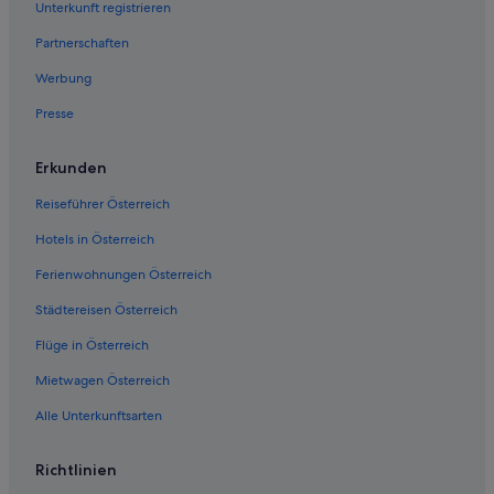
Unterkunft registrieren
Villen in Altendorf
Partnerschaften
Hotels nahe Bahnhof Gloggnitz
Werbung
Hotels nahe Bahnhof Neunkirchen NÖ
Presse
Hotels nahe Bahnhof Seebenstein
Gasthöfe in Bahnhof Ternitz
Erkunden
Breitenau Hotels
Reiseführer Österreich
Buchbach Hotels
Hotels in Österreich
Landhotels in Buchbach
Ferienwohnungen Österreich
Enzenreith Hotels
Städtereisen Österreich
Gasthöfe in Flatz
Flüge in Österreich
Hotel-Resorts in Flatz
Flatz Hotels
Mietwagen Österreich
Ferienwohnungen in Gloggnitz
Alle Unterkunftsarten
Gloggnitz Hotels
Richtlinien
Pensionen in Gloggnitz