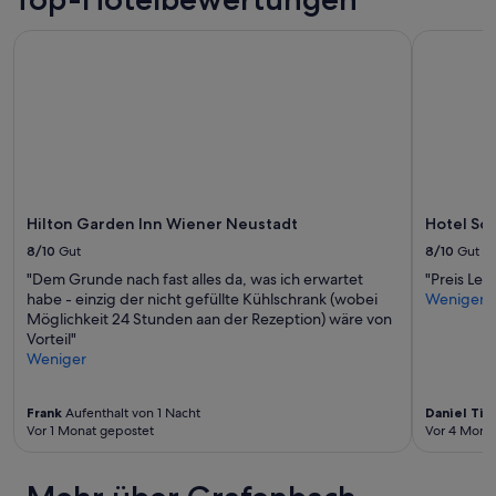
h
a
e
r
Hilton Garden Inn Wiener Neustadt
Hotel Schl
a
e
p
s
a
o
r
m
t
e
m
v
e
e
n
r
t
y
Hilton Garden Inn Wiener Neustadt
Hotel Sc
s
e
w
8/10
Gut
8/10
Gut
a
e
s
"Dem Grunde nach fast alles da, was ich erwartet
"Preis Lei
r
y
habe - einzig der nicht gefüllte Kühlschrank (wobei
Weniger
e
d
Möglichkeit 24 Stunden aan der Rezeption) wäre von
e
a
Vorteil"
x
y
Weniger
c
t
e
r
p
Frank
Aufenthalt von 1 Nacht
Daniel Ti
i
t
Vor 1 Monat gepostet
Vor 4 Mona
p
i
s
o
t
n