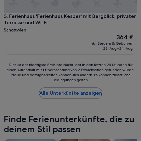
m
u
u
t
l
s
Ferienhaus 'Ferienhaus Kesper' mit Bergblick, privater Terra
3. Ferienhaus 'Ferienhaus Kesper' mit Bergblick, privater
a
i
Terrasse und Wi-Fi
1
d
Schottwien
w
e
Der
e
364 €
a
Preis
e
r
inkl. Steuern & Gebühren
beträgt
k
23. Aug.–24. Aug.
e
364 €
e
a
n
i
d
Dies
Dies ist der niedrigste Preis pro Nacht, der in den letzten 24 Stunden für
s
,
einen Aufenthalt mit 1 Übernachtung von 2 Erwachsenen gefunden wurde.
ist
g
Preise und Verfügbarkeiten können sich ändern. Es können zusätzliche
a
der
r
Bedingungen gelten.
n
niedrigste
e
d
Preis
a
w
Alle Unterkünfte anzeigen
pro
t
e
Nacht,
f
c
der
o
a
in
r
n
den
Finde Ferienunterkünfte, die zu
s
w
letzten
u
deinem Stil passen
h
24 Stunden
n
o
für
b
l
einen
a