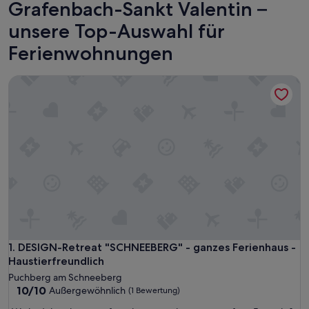
Grafenbach-Sankt Valentin –
unsere Top-Auswahl für
Ferienwohnungen
DESIGN-Retreat "SCHNEEBERG" - ganzes Ferienhaus - Haust
DESIGN-Retreat "SCHNEEBERG" - ganzes Ferienhaus - Haust
1. DESIGN-Retreat "SCHNEEBERG" - ganzes Ferienhaus -
Haustierfreundlich
Puchberg am Schneeberg
10.0
10/10
Außergewöhnlich
(1 Bewertung)
von