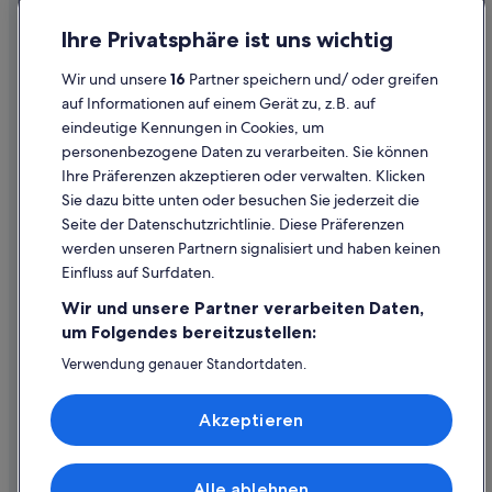
h
c
e
Pensionen in Gloggnitz
Einreisebestimmungen
o
Ihre Privatsphäre ist uns wichtig
y
m
Safarizelte in Gloggnitz
Datenschutzerklärung
w
e
Wir und unsere
16
Partner speichern und/ oder greifen
e
.
Villen in Gloggnitz
Cookie-Erklärung
r
auf Informationen auf einem Gerät zu, z.B. auf
“
e
Wohnungen in Gloggnitz
eindeutige Kennungen in Cookies, um
Rechtliche Hinweise/Kontakt
e
personenbezogene Daten zu verarbeiten. Sie können
Grafenbach Hotels
q
Inhaltsrichtlinien und Melden von Inhalten
Ihre Präferenzen akzeptieren oder verwalten. Klicken
u
Günstige in Grafenbach-Sankt Valentin
i
Sie dazu bitte unten oder besuchen Sie jederzeit die
Hilfe
p
Grafenbach-Sankt Valentin Hotels
Seite der Datenschutzrichtlinie. Diese Präferenzen
p
werden unseren Partnern signalisiert und haben keinen
Kranichberg Hotels
Hilfe
e
Einfluss auf Surfdaten.
d
Natschbach-Loipersbach Hotels
Buchung ändern oder stornieren
w
Wir und unsere Partner verarbeiten Daten,
i
B&B in Neunkirchen
Rückerstattungsprozess und Zeitrahmen
um Folgendes bereitzustellen:
t
Chalets in Neunkirchen
h
Buchen Sie einen Flug mit einer Gutschrift bei der Fluggesellschaft
Verwendung genauer Standortdaten.
e
Endgeräteeigenschaften zur Identifikation aktiv abfragen.
Gasthäuser in Neunkirchen
Internationale Reisedokumente
v
Speichern von oder Zugriff auf Informationen auf einem
e
Akzeptieren
Nachhaltige in Neunkirchen
Endgerät. Personalisierte Werbung und Inhalte, Messung
r
von Werbeleistung und der Performance von Inhalten,
Neunkirchen Hotels
y
Zielgruppenforschung sowie Entwicklung und
t
Verbesserung von Angeboten.
Hütten in Neunkirchen
Alle ablehnen