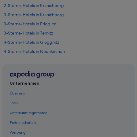
k
a
2-Sterne-Hotels in Kranichberg
e
n
B
3-Sterne-Hotels in Kranichberg
d
r
t
a
3-Sterne-Hotels in Prigglitz
h
t
o
3-Sterne-Hotels in Ternitz
i
u
s
4-Sterne-Hotels in Gloggnitz
g
l
h
a
4-Sterne-Hotels in Neunkirchen
t
v
f
4-Sterne-Hotels in Pottschach
a
u
.
4-Sterne-Hotels in Prigglitz
l
M
l
a
5-Sterne-Hotels in Natschbach
y
r
Unternehmen
d
5-Sterne-Hotels in Prigglitz
i
e
Über uns
a
5-Sterne-Hotels in Wimpassing
s
w
Jobs
i
a
Altendorf Hotels
g
s
Unterkunft registrieren
n
Hütten in Altendorf
a
e
f
Partnerschaften
Landhotels in Altendorf
d
a
t
b
Werbung
Villen in Altendorf
o