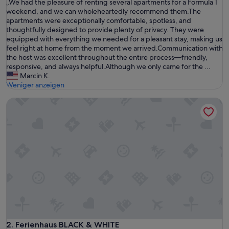
„
„We had the pleasure of renting several apartments for a Formula 1
10,
W
weekend, and we can wholeheartedly recommend them.The
Außergewöhnlich,
e
apartments were exceptionally comfortable, spotless, and
(1
h
thoughtfully designed to provide plenty of privacy. They were
Bewertung)
a
equipped with everything we needed for a pleasant stay, making us
d
feel right at home from the moment we arrived.Communication with
t
the host was excellent throughout the entire process—friendly,
h
responsive, and always helpful.Although we only came for the ...
e
Marcin K.
p
Weniger anzeigen
l
Ferienhaus BLACK & WHITE
e
a
s
u
r
e
o
f
r
e
n
t
i
n
Ferienhaus BLACK & WHITE
2. Ferienhaus BLACK & WHITE