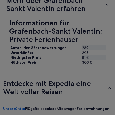
Mehr über Grafenbach-
o
a
l
Sankt Valentin erfahren
l
a
l
k
y
e
Informationen für
c
s
o
,
Grafenbach-Sankt Valentin:
m
c
f
a
Private Ferienhäuser
o
s
r
t
Anzahl der Gästebewertungen
289
t
l
Unterkünfte
298
a
e
Niedrigster Preis
81 €
b
s
Höchster Preis
300 €
l
a
e
n
,
d
s
c
Entdecke mit Expedia eine
p
i
o
t
Welt voller Reisen
t
i
l
e
e
s
s
l
Unterkünfte
Flüge
Reisepakete
Mietwagen
Ferienwohnungen
s
i
,