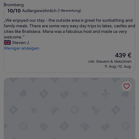
g
Bromberg
s
10.0
10/10
Außergewöhnlich
(1 Bewertung)
e
von
v
„
„We enjoyed our stay - the outside area is great for sunbathing and
10,
e
W
family meals. There are some very easy day trips to lakes, castles and
Außergewöhnlich,
r
e
cities like Bratislava. Maria was a fabulous host and made us very
(1
a
e
welcome.“
Bewertung)
l
n
Steven J.
a
j
Weniger anzeigen
p
o
Der
439 €
a
y
Preis
inkl. Steuern & Gebühren
r
e
beträgt
11. Aug.–12. Aug.
t
d
439 €
m
o
e
Ferienhaus 'Ferienhaus Kesper' mit Bergblick, privater Terra
u
n
r
t
s
s
t
f
a
o
y
r
-
a
t
F
h
o
e
r
o