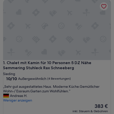
Chalet mit Kamin für 10 Personen 5 DZ Nähe Semmering St
Chalet mit Kamin für 10 Personen 5 DZ Nähe Semmering St
1. Chalet mit Kamin für 10 Personen 5 DZ Nähe
Semmering Stuhleck Rax Schneeberg
Sieding
10.0
10/10
Außergewöhnlich
(4 Bewertungen)
von
„
„Sehr gut ausgestattetes Haus. Moderne Küche.Gemütlicher
10,
S
Wohn-/ Essraum.Garten zum Wohlfühlen.“
Außergewöhnlich,
e
Andreas H.
(4
h
Weniger anzeigen
Bewertungen)
r
Der
383 €
g
Preis
inkl. Steuern & Gebühren
u