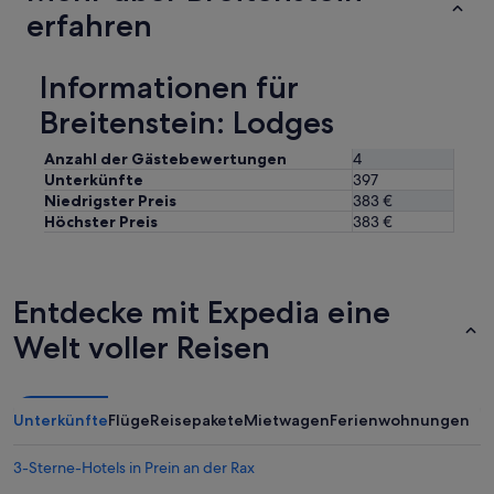
/
erfahren
E
s
s
Informationen für
r
a
Breitenstein: Lodges
u
m
Anzahl der Gästebewertungen
4
.
Unterkünfte
397
G
Niedrigster Preis
383 €
a
r
Höchster Preis
383 €
t
e
n
z
Entdecke mit Expedia eine
u
Welt voller Reisen
m
W
o
h
l
Unterkünfte
Flüge
Reisepakete
Mietwagen
Ferienwohnungen
f
ü
3-Sterne-Hotels in Prein an der Rax
h