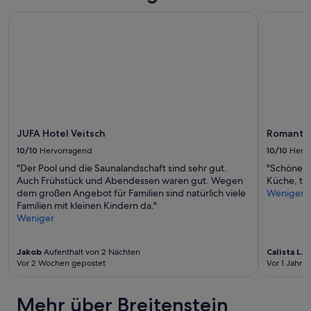
r
und
n
Verfügbarkeiten
JUFA Hotel Veitsch
Romantikhü
e
können
K
sich
ü
ändern.
c
Es
h
können
e
zusätzliche
.
Bedingungen
G
gelten.
e
JUFA Hotel Veitsch
Romantik
m
ü
10/10
Hervorragend
10/10
Herv
t
"Der Pool und die Saunalandschaft sind sehr gut.
"Schöne a
l
Auch Frühstück und Abendessen waren gut. Wegen
Küche, tol
i
dem großen Angebot für Familien sind natürlich viele
Weniger
c
Familien mit kleinen Kindern da."
h
Weniger
e
r
W
Jakob
Aufenthalt von 2 Nächten
Calista L.
Au
o
Vor 2 Wochen gepostet
Vor 1 Jahr v
h
n
Mehr über Breitenstein
-