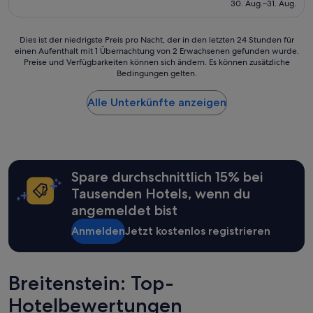
beträgt
30. Aug.–31. Aug.
t
383 €
a
u
Dies
Dies ist der niedrigste Preis pro Nacht, der in den letzten 24 Stunden für
s
einen Aufenthalt mit 1 Übernachtung von 2 Erwachsenen gefunden wurde.
ist
g
Preise und Verfügbarkeiten können sich ändern. Es können zusätzliche
der
Bedingungen gelten.
e
niedrigste
s
Preis
t
Alle Unterkünfte anzeigen
pro
a
Nacht,
t
der
t
in
e
den
t
letzten
Spare durchschnittlich 15% bei
e
24 Stunden
s
für
Tausenden Hotels, wenn du
H
einen
angemeldet bist
a
Aufenthalt
u
mit
Anmelden
Jetzt kostenlos registrieren
s
1 Übernachtung
.
von
M
2 Erwachsenen
o
Breitenstein: Top-
gefunden
d
wurde.
Hotelbewertungen
e
Preise