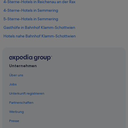
l
4-Sterne-Hotels in Reichenau an der Rax
e
4-Sterne-Hotels in Semmering
n
.
5-Sterne-Hotels in Semmering
“
Gasthöfe in Bahnhof Klamm-Schottwien
Hotels nahe Bahnhof Klamm-Schottwien
Pensionen in Bahnhof Klamm-Schottwien
Villen in Bahnhof Klamm-Schottwien
Villen in Bahnhof Payerbach-Reichenau
Unternehmen
Breitenstein Hotels
Über uns
Hotels nahe Informationszentrum Semmeringbahn
Jobs
Maria Schutz Hotels
Unterkunft registrieren
Ferienwohnungen in Payerbach
Partnerschaften
Hütten in Payerbach
Werbung
Pensionen in Payerbach
Presse
Safarizelte in Payerbach