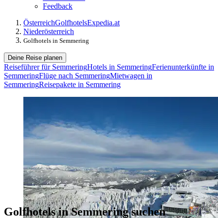
Feedback
Österreich
Golfhotels
Expedia.at
Niederösterreich
Golfhotels in Semmering
Deine Reise planen
Reiseführer für Semmering
Hotels in Semmering
Ferienunterkünfte in
Semmering
Flüge nach Semmering
Mietwagen in
Semmering
Reisepakete in Semmering
Golfhotels in Semmering suchen