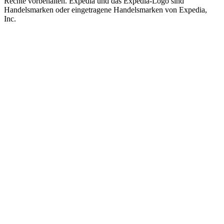
Rechte vorbehalten. Expedia und das Expedia-Logo sind
Handelsmarken oder eingetragene Handelsmarken von Expedia,
Inc.