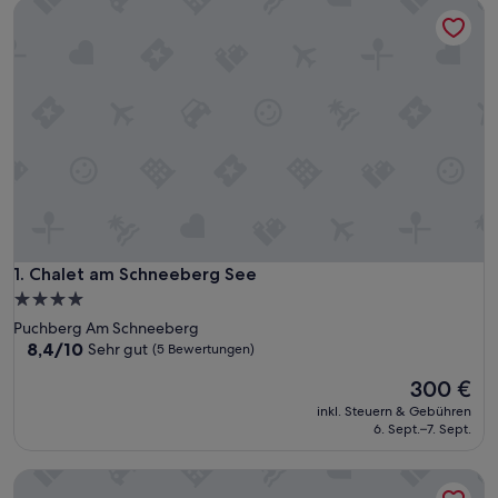
Chalet am Schneeberg See
Chalet am Schneeberg See
1. Chalet am Schneeberg See
4.0-
Sterne-
Puchberg Am Schneeberg
Unterkunft
8.4
8,4/10
Sehr gut
(5 Bewertungen)
von
Der
300 €
10,
Preis
Sehr
inkl. Steuern & Gebühren
beträgt
gut,
6. Sept.–7. Sept.
300 €
(5
Bewertungen)
Maisonette mit Seeblick - CHALET am Schneeberg See