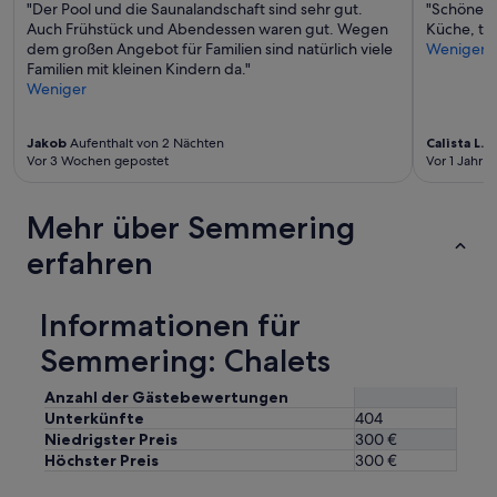
"Der Pool und die Saunalandschaft sind sehr gut.
"Schöne a
Auch Frühstück und Abendessen waren gut. Wegen
Küche, tol
dem großen Angebot für Familien sind natürlich viele
Weniger
Familien mit kleinen Kindern da."
Weniger
Jakob
Aufenthalt von 2 Nächten
Calista L.
Au
Vor 3 Wochen gepostet
Vor 1 Jahr v
Mehr über Semmering
erfahren
Informationen für
Semmering: Chalets
Anzahl der Gästebewertungen
Unterkünfte
404
Niedrigster Preis
300 €
Höchster Preis
300 €