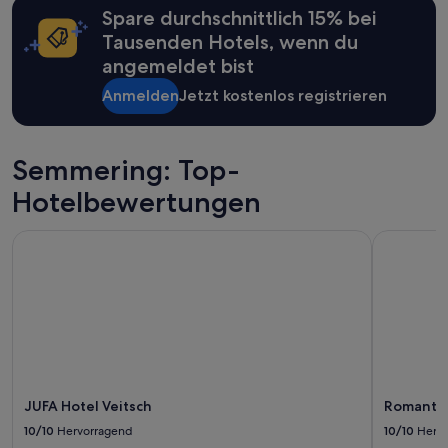
Spare durchschnittlich 15% bei
können
zusätzliche
Tausenden Hotels, wenn du
Bedingungen
angemeldet bist
gelten.
Anmelden
Jetzt kostenlos registrieren
Semmering: Top-
Hotelbewertungen
JUFA Hotel Veitsch
Romantikhü
JUFA Hotel Veitsch
Romantik
10/10
Hervorragend
10/10
Herv