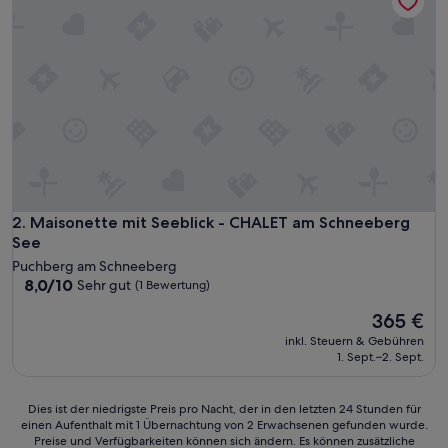
Maisonette mit Seeblick - CHALET am Schneeberg See
2. Maisonette mit Seeblick - CHALET am Schneeberg
See
Puchberg am Schneeberg
8.0
8,0/10
Sehr gut
(1 Bewertung)
von
Der
365 €
10,
Preis
Sehr
inkl. Steuern & Gebühren
beträgt
gut,
1. Sept.–2. Sept.
365 €
(1
Bewertung)
Dies
Dies ist der niedrigste Preis pro Nacht, der in den letzten 24 Stunden für
einen Aufenthalt mit 1 Übernachtung von 2 Erwachsenen gefunden wurde.
ist
Preise und Verfügbarkeiten können sich ändern. Es können zusätzliche
der