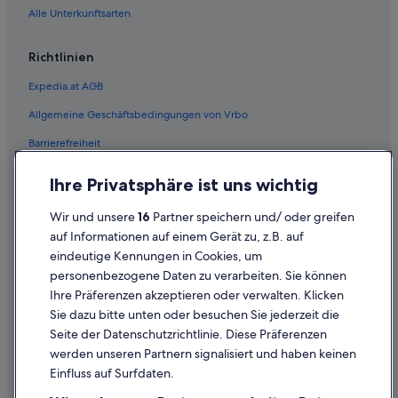
Prein an der Rax Hotels
Alle Unterkunftsarten
Hütten in Prein an der Rax
Richtlinien
Pensionen in Prein an der Rax
Expedia.at AGB
Villen in Prein an der Rax
Allgemeine Geschäftsbedingungen von Vrbo
Chalets in Reichenau an der Rax
Barrierefreiheit
Gasthäuser in Reichenau an der Rax
Golf in Reichenau an der Rax
Einreisebestimmungen
Ihre Privatsphäre ist uns wichtig
Hotels mit Fitnessbereich in Reichenau an der Rax
Datenschutzerklärung
Wir und unsere
16
Partner speichern und/ oder greifen
Hotels mit Frühstück in Reichenau an der Rax
Cookie-Erklärung
auf Informationen auf einem Gerät zu, z.B. auf
Hotels mit Sauna in Reichenau an der Rax
eindeutige Kennungen in Cookies, um
Rechtliche Hinweise/Kontakt
personenbezogene Daten zu verarbeiten. Sie können
Haustierfreundliche in Reichenau an der Rax
Inhaltsrichtlinien und Melden von Inhalten
Ihre Präferenzen akzeptieren oder verwalten. Klicken
Pensionen in Reichenau an der Rax
Sie dazu bitte unten oder besuchen Sie jederzeit die
Hilfe
Villen in Reichenau an der Rax
Seite der Datenschutzrichtlinie. Diese Präferenzen
werden unseren Partnern signalisiert und haben keinen
Wohnungen in Reichenau an der Rax
Hilfe
Einfluss auf Surfdaten.
Schottwien Hotels
Buchung ändern oder stornieren