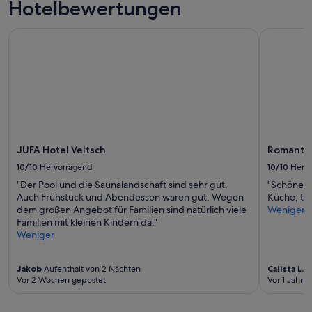
Hotelbewertungen
o
Preise
m
und
g
Verfügbarkeiten
JUFA Hotel Veitsch
Romantikhü
e
können
v
sich
i
ändern.
n
Es
g
können
.
zusätzliche
G
Bedingungen
o
gelten.
e
JUFA Hotel Veitsch
Romantik
d
u
10/10
Hervorragend
10/10
Herv
i
"Der Pool und die Saunalandschaft sind sehr gut.
"Schöne a
t
Auch Frühstück und Abendessen waren gut. Wegen
Küche, tol
g
dem großen Angebot für Familien sind natürlich viele
Weniger
e
Familien mit kleinen Kindern da."
r
Weniger
u
s
t
Jakob
Aufenthalt von 2 Nächten
Calista L.
Au
e
Vor 2 Wochen gepostet
Vor 1 Jahr v
k
e