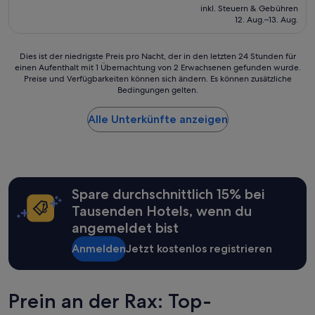
c
Preis
inkl. Steuern & Gebühren
c
beträgt
12. Aug.–13. Aug.
o
231 €
m
m
Dies
Dies ist der niedrigste Preis pro Nacht, der in den letzten 24 Stunden für
o
einen Aufenthalt mit 1 Übernachtung von 2 Erwachsenen gefunden wurde.
ist
d
Preise und Verfügbarkeiten können sich ändern. Es können zusätzliche
der
Bedingungen gelten.
a
niedrigste
t
Preis
i
Alle Unterkünfte anzeigen
pro
e
Nacht,
i
der
n
in
s
den
c
letzten
Spare durchschnittlich 15% bei
h
24 Stunden
i
für
Tausenden Hotels, wenn du
t
einen
angemeldet bist
t
Aufenthalt
e
mit
Anmelden
Jetzt kostenlos registrieren
r
1 Übernachtung
e
von
n
2 Erwachsenen
d
Prein an der Rax: Top-
gefunden
e
wurde.