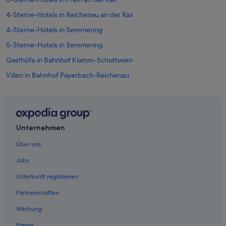
l
b
4-Sterne-Hotels in Reichenau an der Rax
e
4-Sterne-Hotels in Semmering
d
d
5-Sterne-Hotels in Semmering
e
n
Gasthöfe in Bahnhof Klamm-Schottwien
e
Villen in Bahnhof Payerbach-Reichenau
n
e
Breitenstein Hotels
e
n
Lodges in Breitenstein
2
Hotels nahe Informationszentrum Semmeringbahn
p
Unternehmen
e
Ferienwohnungen in Payerbach
r
Über uns
s
Hotel-Resorts in Payerbach
o
Jobs
Hütten in Payerbach
o
Unterkunft registrieren
n
Pensionen in Payerbach
s
Partnerschaften
s
Safarizelte in Payerbach
l
Werbung
Villen in Payerbach
a
a
Presse