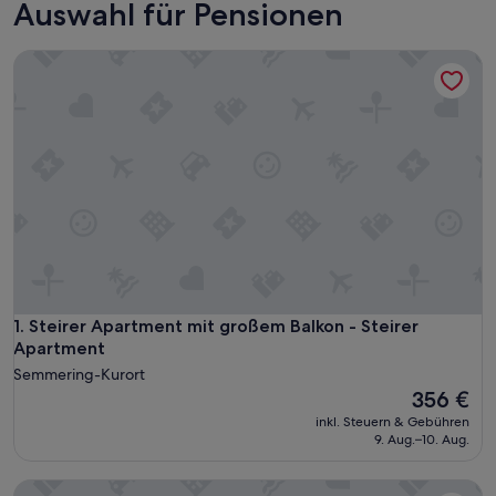
Auswahl für Pensionen
Steirer Apartment mit großem Balkon - Steirer Apartment
Steirer Apartment mit großem Balkon - Steirer Apartment
1. Steirer Apartment mit großem Balkon - Steirer
Apartment
Semmering-Kurort
Der
356 €
Preis
inkl. Steuern & Gebühren
beträgt
9. Aug.–10. Aug.
356 €
Steirer Apartment mit kleinem Balkon - Steirer Apartment