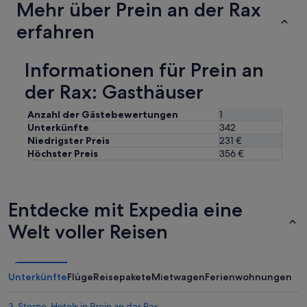
Mehr über Prein an der Rax
u
k
erfahren
e
n
.
Informationen für Prein an
A
p
der Rax: Gasthäuser
a
r
Anzahl der Gästebewertungen
1
t
Unterkünfte
342
e
Niedrigster Preis
231 €
k
a
Höchster Preis
356 €
m
e
r
m
Entdecke mit Expedia eine
e
Welt voller Reisen
t
2
s
t
a
Unterkünfte
Flüge
Reisepakete
Mietwagen
Ferienwohnungen
p
e
3-Sterne-Hotels in Prein an der Rax