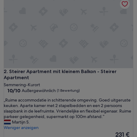
Steirer Apartment mit kleinem Balkon - Steirer Apartment
2. Steirer Apartment mit kleinem Balkon - Steirer
Apartment
Semmering-Kurort
10.0
10/10
Außergewöhnlich
(1 Bewertung)
von
„
„Ruime accommodatie in schitterende omgeving. Goed uitgeruste
10,
R
keuken. Aparte kamer met 2 stapelbedden en een 2 persoons
Außergewöhnlich,
u
slaapbank in de leefruimte. Vriendelijke en flexibel eigenaar. Ruime
(1
i
parkeer gelegenheid, supermarkt op 100m afstand.“
Bewertung)
m
Martijn S.
e
Weniger anzeigen
a
Der
231 €