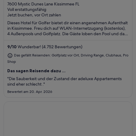
out
7600 Mystic Dunes Lane Kissimmee FL
Voll erstattungsfähig
of
Jetzt buchen, vor Ort zahlen
5
Dieses Hotel für Golfer bietet dir einen angenehmen Aufenthalt
in Kissimmee. Freu dich auf WLAN-Internetzugang (kostenlos),
4 Außenpools und Golfplatz. Die Gäste loben den Pool und das
Restaurant in unseren Bewertungen. Einige beliebte
Sehenswürdigkeiten – ESPN Wide World of Sports Complex
9
/
10
Wunderbar! (4.752 Bewertungen)
und Themenpark Disney's Animal Kingdom® – befinden sich in
der Nähe.
Das gefällt Reisenden: Golfplatz vor Ort, Driving Range, Clubhaus, Pro
Shop
Das sagen Reisende dazu ...
"Die Sauberkeit und der Zustand der adeluxe Appartements
sind eher schlecht ."
Bewertet am 20. Apr. 2026
Wird in einem neuen Fenster geöffnet
Arnold Palmer's Bay Hill Club & Lodge