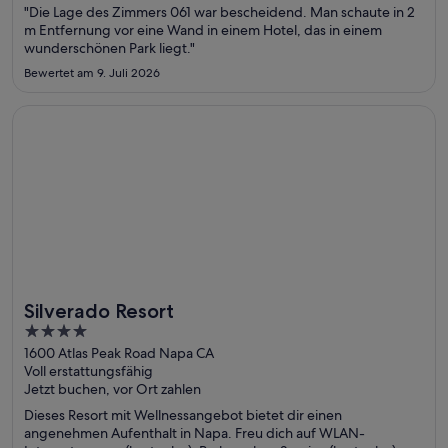
"Die Lage des Zimmers 061 war bescheidend. Man schaute in 2
m Entfernung vor eine Wand in einem Hotel, das in einem
wunderschönen Park liegt."
Bewertet am 9. Juli 2026
Wird in einem neuen Fenster geöffnet
Silverado Resort
Silverado Resort
Toll für Golfer
4
out
1600 Atlas Peak Road Napa CA
Voll erstattungsfähig
of
Jetzt buchen, vor Ort zahlen
5
Dieses Resort mit Wellnessangebot bietet dir einen
angenehmen Aufenthalt in Napa. Freu dich auf WLAN-