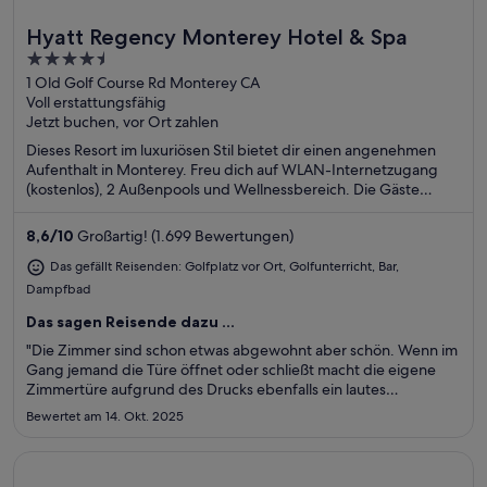
Hyatt Regency Monterey Hotel & Spa
Toll für Golfer
4.5
out
1 Old Golf Course Rd Monterey CA
Voll erstattungsfähig
of
Jetzt buchen, vor Ort zahlen
5
Dieses Resort im luxuriösen Stil bietet dir einen angenehmen
Aufenthalt in Monterey. Freu dich auf WLAN-Internetzugang
(kostenlos), 2 Außenpools und Wellnessbereich. Die Gäste
loben das Frühstück und den Pool in unseren Bewertungen.
Einige beliebte Sehenswürdigkeiten – Fisherman's Wharf und
8,6
/
10
Großartig! (1.699 Bewertungen)
Cannery Row – befinden sich in der Nähe.
Das gefällt Reisenden: Golfplatz vor Ort, Golfunterricht, Bar,
Dampfbad
Das sagen Reisende dazu ...
"Die Zimmer sind schon etwas abgewohnt aber schön. Wenn im
Gang jemand die Türe öffnet oder schließt macht die eigene
Zimmertüre aufgrund des Drucks ebenfalls ein lautes
Schließgeräusch. Mein Zimmer war sehr hellhörig und ich
Bewertet am 14. Okt. 2025
konnte die Nachbarn sehr gut wahrnehmen. Warum man bei
einem Hotel, welches ..."
Wird in einem neuen Fenster geöffnet
Dalmahoy Hotel & Country Club