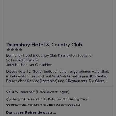
Dalmahoy Hotel & Country Club
Toll für Golfer
4
out
Dalmahoy Hotel & Country Club Kirknewton Scotland
Voll erstattungsfähig
of
Jetzt buchen, vor Ort zahlen
5
Dieses Hotel für Golfer bietet dir einen angenehmen Aufenthalt
in Kirknewton. Freu dich auf WLAN-Internetzugang (kostenlos),
Parken ohne Service (kostenlos) und 2 Restaurants. Die Gäste
loben das Frühstück und den Pool in unseren Bewertungen.
Einige beliebte Sehenswürdigkeiten – Zoo Edinburgh und
9
/
10
Wunderbar! (1.745 Bewertungen)
Murrayfield Stadium – befinden sich in der Nähe.
Das gefällt Reisenden: Golfplatz vor Ort, Driving Range,
Golfunterricht, Restaurant mit Blick auf den Golfplatz
Das sagen Reisende dazu ...