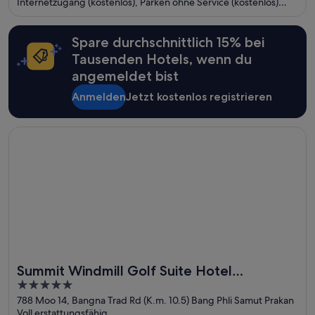
Internetzugang (kostenlos), Parken ohne Service (kostenlos)
und 2 Außenpools. Die Gäste loben das hilfsbereite Personal
und die sauberen Zimmer in unseren Bewertungen. Einige
beliebte Sehenswürdigkeiten – Napa Valley Wine Train und
Spare durchschnittlich 15% bei
Silverado Resort - North and South Courses – befinden sich in
Tausenden Hotels, wenn du
der Nähe.
angemeldet bist
Anmelden
Jetzt kostenlos registrieren
Wird in einem neuen Fenster geöffnet
Summit Windmill Golf Suite Hotel @Suvarnabhumi
Summit Windmill Golf Suite Hotel
5
@Suvarnabhumi
out
788 Moo 14, Bangna Trad Rd (K.m. 10.5) Bang Phli Samut Prakan
Voll erstattungsfähig