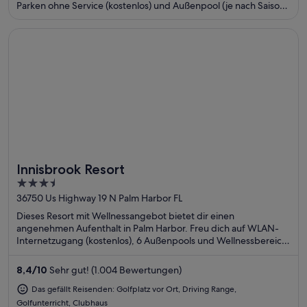
Parken ohne Service (kostenlos) und Außenpool (je nach Saison
geöffnet). Die Gäste loben das hilfsbereite Personal in unseren
Bewertungen. Einige beliebte Sehenswürdigkeiten – Maggie
Wird in einem neuen Fenster geöffnet
Innisbrook Resort
Valley Festival Grounds und Balsam Spa – befinden sich in der
Nähe.
Innisbrook Resort
Toll für Golfer
3.5
out
36750 Us Highway 19 N Palm Harbor FL
of
Dieses Resort mit Wellnessangebot bietet dir einen
5
angenehmen Aufenthalt in Palm Harbor. Freu dich auf WLAN-
Internetzugang (kostenlos), 6 Außenpools und Wellnessbereich.
Die Gäste loben den Pool und das hilfsbereite Personal in
unseren Bewertungen. Einige beliebte Sehenswürdigkeiten –
8,4
/
10
Sehr gut! (1.004 Bewertungen)
Tarpon Springs Sponge Docks und Innisbrook Golf Club –
befinden sich in der Nähe.
Das gefällt Reisenden: Golfplatz vor Ort, Driving Range,
Golfunterricht, Clubhaus