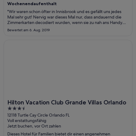
Wochenendaufenthalt
"Wir waren schon öfter in Innisbrook und es gefällt uns jedes
Mal sehr gut! Nervig war dieses Mal nur, dass andauernd die
Zimmerkarten decodiert wurden, wenn sie zu nah ans Handy
oder andere Magnetkarten gelegt wurden; das bedarf
Bewertet am 6. Aug. 2019
Verbesserung!!"
Wird in einem neuen Fenster geöffnet
Hilton Vacation Club Grande Villas Orlando
Hilton Vacation Club Grande Villas Orlando
Toll für Golfer
3.5
out
12118 Turtle Cay Circle Orlando FL
Voll erstattungsfähig
of
Jetzt buchen, vor Ort zahlen
5
Dieses Hotel für Familien bietet dir einen angenehmen