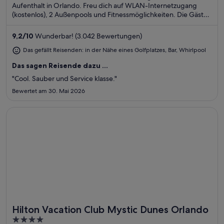
Aufenthalt in Orlando. Freu dich auf WLAN-Internetzugang
(kostenlos), 2 Außenpools und Fitnessmöglichkeiten. Die Gäste
loben den Pool und das hilfsbereite Personal in unseren
Bewertungen. Einige beliebte Sehenswürdigkeiten –
9,2
/
10
Wunderbar! (3.042 Bewertungen)
Einkaufszentrum Orlando Vineland Premium Outlets und Disney
Springs™ – befinden sich in der Nähe.
Das gefällt Reisenden: in der Nähe eines Golfplatzes, Bar, Whirlpool
Das sagen Reisende dazu ...
"Cool. Sauber und Service klasse."
Bewertet am 30. Mai 2026
Wird in einem neuen Fenster geöffnet
Hilton Vacation Club Mystic Dunes Orlando
Hilton Vacation Club Mystic Dunes Orlando
Toll für Golfer
4