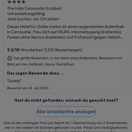
4
out
The Links Carnoustie Scotland
Voll erstattungsfähig
of
Jetzt buchen, vor Ort zahlen
5
Dieses Hotel für Golfer bietet dir einen angenehmen Aufenthalt
in Carnoustie. Freu dich auf WLAN-Internetzugang (kostenlos),
Parken ohne Service (kostenlos) und Frühstück (gegen Gebühr).
Die Gäste loben das Frühstück und das hilfsbereite Personal in
unseren Bewertungen. Einige beliebte Sehenswürdigkeiten –
9,2
/
10
Wunderbar! (1.015 Bewertungen)
Carnoustie Golf Links und Carnoustie Leisure Centre – befinden
sich in der Nähe.
Das gefällt Reisenden: in der Nähe eines Golfplatzes, Restaurant mit
Blick auf den Golfplatz, Sauna, Dampfbad
Das sagen Reisende dazu ...
"Lovely"
Bewertet am 31. Juli 2026
Hast du nicht gefunden, wonach du gesucht hast?
Alle Unterkünfte anzeigen
Dies ist der niedrigste Preis pro Nacht für 1 Übernachtung von 2 Erwachsenen,
der in den letzten 24 Stunden gefunden wurde. Preise und Verfügbarkeiten