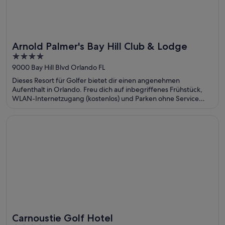
Arnold Palmer's Bay Hill Club & Lodge
Toll für Golfer
4
out
9000 Bay Hill Blvd Orlando FL
of
Dieses Resort für Golfer bietet dir einen angenehmen
5
Aufenthalt in Orlando. Freu dich auf inbegriffenes Frühstück,
WLAN-Internetzugang (kostenlos) und Parken ohne Service
(kostenlos). Die Gäste loben das hilfsbereite Personal in unseren
Bewertungen. Einige beliebte Sehenswürdigkeiten – Universal
Wird in einem neuen Fenster geöffnet
Carnoustie Golf Hotel
Volcano Bay™ und Universal’s Islands of Adventure™ – befinden
sich in der Nähe.
Carnoustie Golf Hotel
Toll für Golfer