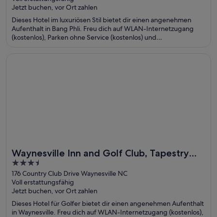
of
Jetzt buchen, vor Ort zahlen
5
Dieses Hotel im luxuriösen Stil bietet dir einen angenehmen
Aufenthalt in Bang Phli. Freu dich auf WLAN-Internetzugang
(kostenlos), Parken ohne Service (kostenlos) und
Wellnessbereich. Die Gäste loben das hilfsbereite Personal und
den allgemeinen Zustand der Unterkunft in unseren
Wird in einem neuen Fenster geöffnet
Waynesville Inn and Golf Club, Tapestry Collection by Hilton
Bewertungen. Einige beliebte Sehenswürdigkeiten – Mega
Bangna und Summit Windmill Golf Club – befinden sich in der
Nähe.
Waynesville Inn and Golf Club, Tapestry
Toll für Golfer
3.5
Collection by Hilton
out
176 Country Club Drive Waynesville NC
Voll erstattungsfähig
of
Jetzt buchen, vor Ort zahlen
5
Dieses Hotel für Golfer bietet dir einen angenehmen Aufenthalt
in Waynesville. Freu dich auf WLAN-Internetzugang (kostenlos),