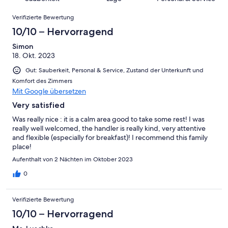
Hervorragend
von
haben
-
Bewertung
Bewertungen
6
eine
Gut
Verifizierte Bewertung
von
-
Bewertung
4
10/10 – Hervorragend
Okay
von
-
2
Simon
Schlecht
18. Okt. 2023
-
Ungenügend
Gut: Sauberkeit, Personal & Service, Zustand der Unterkunft und
Komfort des Zimmers
Mit Google übersetzen
Very satisfied
Was really nice : it is a calm area good to take some rest! I was
really well welcomed, the handler is really kind, very attentive
and flexible (especially for breakfast)! I recommend this family
place!
Aufenthalt von 2 Nächten im Oktober 2023
0
Verifizierte Bewertung
10/10 – Hervorragend