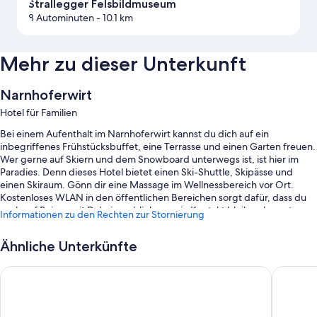
Strallegger Felsbildmuseum
8 Autominuten
- 10.1 km
Mehr zu dieser Unterkunft
Narnhoferwirt
Hotel für Familien
Bei einem Aufenthalt im Narnhoferwirt kannst du dich auf ein
inbegriffenes Frühstücksbuffet, eine Terrasse und einen Garten freuen.
Wer gerne auf Skiern und dem Snowboard unterwegs ist, ist hier im
Paradies. Denn dieses Hotel bietet einen Ski-Shuttle, Skipässe und
einen Skiraum. Gönn dir eine Massage im Wellnessbereich vor Ort.
Kostenloses WLAN in den öffentlichen Bereichen sorgt dafür, dass du
auch auf Reisen mit Daheimgebliebenen in Kontakt bleiben kannst.
Informationen zu den Rechten zur Stornierung
Außerdem können sich Gäste auf einen Kinderspielplatz und ein
Spielzimmer/Arcade-Spiele freuen.
Ähnliche Unterkünfte
Außerdem erwarten dich Extras wie:
JUFA Hotel Erlaufsee
JUFA Hot
Naturpool mit Sonnenliegen und Sonnenschirmen
Parken ohne Service (kostenlos)
Eine kostenlose Abholung vom Bahnhof, ein Fahrradverleih und ein