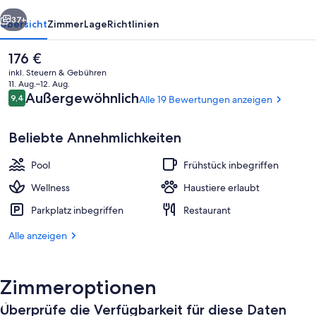
rück
Weiter
37+
Übersicht
Zimmer
Lage
Richtlinien
Der
176 €
aktuelle
inkl. Steuern & Gebühren
Preis
11. Aug.–12. Aug.
beträgt
Bewertungen
Außergewöhnlich
9,4
Alle 19 Bewertungen anzeigen
9,4 von 10.
176 €.
Beliebte Annehmlichkeiten
Pool
Frühstück inbegriffen
Tägliches inbegriffenes Frühstücksbuf
Wellness
Haustiere erlaubt
Parkplatz inbegriffen
Restaurant
Alle anzeigen
Zimmeroptionen
Überprüfe die Verfügbarkeit für diese Daten