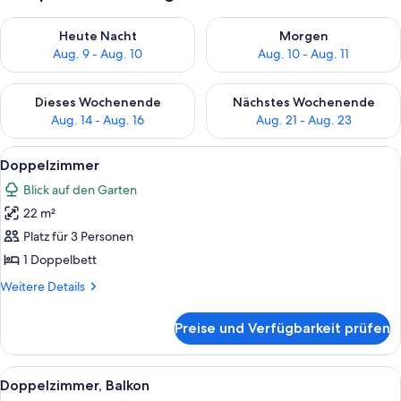
Überprüfe die Verfügbarkeit für heute Nacht, Aug. 9 - Aug. 10
Überprüfe die Verfügbarkeit fü
Heute Nacht
Morgen
Aug. 9 - Aug. 10
Aug. 10 - Aug. 11
Überprüfe die Verfügbarkeit für dieses Wochenende, Aug. 14 -
Überprüfe die Verfügbarkeit f
Dieses Wochenende
Nächstes Wochenende
Aug. 14 - Aug. 16
Aug. 21 - Aug. 23
Alle
Ein Hotelzimmer mit einem hölzernen 
4
Doppelzimmer
Fotos
Blick auf den Garten
für
22 m²
Doppelzimmer
anzeigen
Platz für 3 Personen
1 Doppelbett
Weitere
Weitere Details
Details
für
Preise und Verfügbarkeit prüfen
Doppelzimmer
Alle
Ein Hotelzimmer mit einem hölzernen 
8
Doppelzimmer, Balkon
Fotos