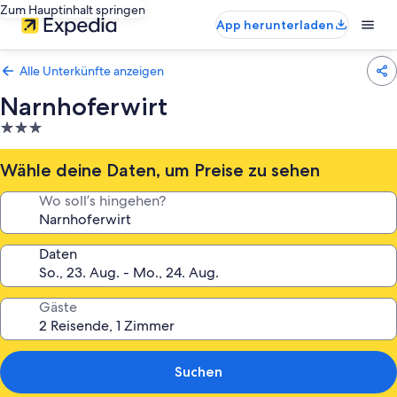
Zum Hauptinhalt springen
App herunterladen
Alle Unterkünfte anzeigen
Narnhoferwirt
3.0-
Sterne-
Unterkunft
Wähle deine Daten, um Preise zu sehen
Wo soll’s hingehen?
Daten
Gäste
Suchen