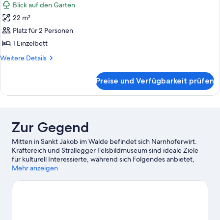
Blick auf den Garten
für
22 m²
Doppelzimmer,
Balkon
Platz für 2 Personen
anzeigen
1 Einzelbett
Weitere
Weitere Details
Details
für
Preise und Verfügbarkeit prüfen
Doppelzimmer,
Balkon
Zur Gegend
Mitten in Sankt Jakob im Walde befindet sich Narnhoferwirt.
Kräftereich und Strallegger Felsbildmuseum sind ideale Ziele
für kulturell Interessierte, während sich Folgendes anbietet,
wenn du einen Ausflug unternehmen möchtest: Sesselbahn
Mehr anzeigen
Steinbachalm und Sesselbahn Weißenelf. Du bist mit Kindern
unterwegs? Mit diesen Attraktionen kannst du den Kleinen
bestimmt eine Freude machen: Wintersportmuseum und
Brahms-Museum. Erlebe beim Reiten, beim Mountainbiken und
auf den Wander-/Radwegen die wunderbare Vielfalt der