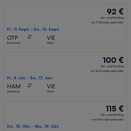
Flug mit Austrian Airlines auswählen, Abflug Fr., 11. Sept. a
92 €
92 €
Hin-
Hin- und Rückflug
und
vor 17 Stunden gefunden
Rückflug,
Fr., 11. Sept. - So., 13. Sept.
vor
OTP
VIE
17 Stunden
Bucharest
Wien
gefunden
Flug mit Eurowings auswählen, Abflug Fr., 8. Jan. ab Hambur
100 €
100 €
Hin-
Hin- und Rückflug
und
vor 16 Stunden gefunden
Rückflug,
Fr., 8. Jan. - So., 17. Jan.
vor
HAM
VIE
16 Stunden
Hamburg
Wien
gefunden
Flug mit Iberia auswählen, Abflug Do., 15. Okt. ab Madrid na
115 €
115 €
Hin-
Hin- und Rückflug
und
vor 9 Stunden gefunden
Rückflug,
Do., 15. Okt. - Mo., 19. Okt.