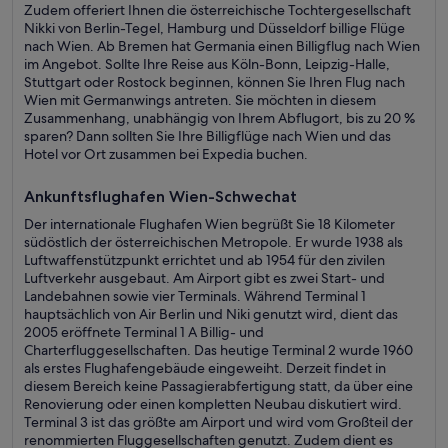
Zudem offeriert Ihnen die österreichische Tochtergesellschaft
Nikki von Berlin-Tegel, Hamburg und Düsseldorf billige Flüge
nach Wien. Ab Bremen hat Germania einen Billigflug nach Wien
im Angebot. Sollte Ihre Reise aus Köln-Bonn, Leipzig-Halle,
Stuttgart oder Rostock beginnen, können Sie Ihren Flug nach
Wien mit Germanwings antreten. Sie möchten in diesem
Zusammenhang, unabhängig von Ihrem Abflugort, bis zu 20 %
sparen? Dann sollten Sie Ihre Billigflüge nach Wien und das
Hotel vor Ort zusammen bei Expedia buchen.
Ankunftsflughafen Wien-Schwechat
Der internationale Flughafen Wien begrüßt Sie 18 Kilometer
südöstlich der österreichischen Metropole. Er wurde 1938 als
Luftwaffenstützpunkt errichtet und ab 1954 für den zivilen
Luftverkehr ausgebaut. Am Airport gibt es zwei Start- und
Landebahnen sowie vier Terminals. Während Terminal 1
hauptsächlich von Air Berlin und Niki genutzt wird, dient das
2005 eröffnete Terminal 1 A Billig- und
Charterfluggesellschaften. Das heutige Terminal 2 wurde 1960
als erstes Flughafengebäude eingeweiht. Derzeit findet in
diesem Bereich keine Passagierabfertigung statt, da über eine
Renovierung oder einen kompletten Neubau diskutiert wird.
Terminal 3 ist das größte am Airport und wird vom Großteil der
renommierten Fluggesellschaften genutzt. Zudem dient es