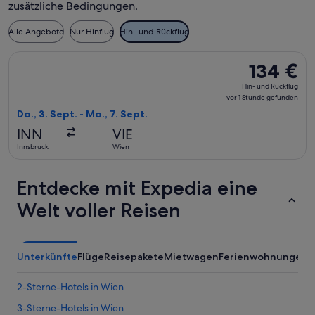
zusätzliche Bedingungen.
Alle Angebote
Nur Hinflug
Hin- und Rückflug
Flug mit Austrian Airlines auswählen, Abflug Do., 3. Sept. a
134 €
134 €
Hin-
Hin- und Rückflug
und
vor 1 Stunde gefunden
Rückflug,
Do., 3. Sept. - Mo., 7. Sept.
vor
INN
VIE
1 Stunde
Innsbruck
Wien
gefunden
Entdecke mit Expedia eine
Welt voller Reisen
Unterkünfte
Flüge
Reisepakete
Mietwagen
Ferienwohnungen
A
2-Sterne-Hotels in Wien
3-Sterne-Hotels in Wien