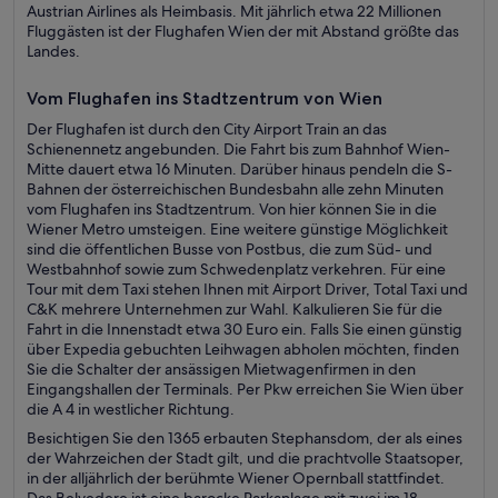
Austrian Airlines als Heimbasis. Mit jährlich etwa 22 Millionen
Fluggästen ist der Flughafen Wien der mit Abstand größte das
Landes.
Vom Flughafen ins Stadtzentrum von Wien
Der Flughafen ist durch den City Airport Train an das
Schienennetz angebunden. Die Fahrt bis zum Bahnhof Wien-
Mitte dauert etwa 16 Minuten. Darüber hinaus pendeln die S-
Bahnen der österreichischen Bundesbahn alle zehn Minuten
vom Flughafen ins Stadtzentrum. Von hier können Sie in die
Wiener Metro umsteigen. Eine weitere günstige Möglichkeit
sind die öffentlichen Busse von Postbus, die zum Süd- und
Westbahnhof sowie zum Schwedenplatz verkehren. Für eine
Tour mit dem Taxi stehen Ihnen mit Airport Driver, Total Taxi und
C&K mehrere Unternehmen zur Wahl. Kalkulieren Sie für die
Fahrt in die Innenstadt etwa 30 Euro ein. Falls Sie einen günstig
über Expedia gebuchten Leihwagen abholen möchten, finden
Sie die Schalter der ansässigen Mietwagenfirmen in den
Eingangshallen der Terminals. Per Pkw erreichen Sie Wien über
die A 4 in westlicher Richtung.
Besichtigen Sie den 1365 erbauten Stephansdom, der als eines
der Wahrzeichen der Stadt gilt, und die prachtvolle Staatsoper,
in der alljährlich der berühmte Wiener Opernball stattfindet.