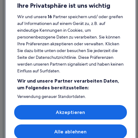
Einreisebestimmungen
Ihre Privatsphäre ist uns wichtig
Hotels mit Frühstück in Wien
Datenschutzerklärung
Hotels mit Kinderbetreuung in Wien
Wir und unsere
16
Partner speichern und/ oder greifen
Cookie-Erklärung
auf Informationen auf einem Gerät zu, z.B. auf
Hotels mit Klimaanlage in Wien
eindeutige Kennungen in Cookies, um
Rechtliche Hinweise/Kontakt
Hotels mit Parkplatz in Wien
personenbezogene Daten zu verarbeiten. Sie können
Inhaltsrichtlinien und Melden von Inhalten
Ihre Präferenzen akzeptieren oder verwalten. Klicken
Hotels mit Pool in Wien
Sie dazu bitte unten oder besuchen Sie jederzeit die
Hotels mit Restaurant in Wien
Hilfe
Seite der Datenschutzrichtlinie. Diese Präferenzen
Hotels mit Sauna in Wien
werden unseren Partnern signalisiert und haben keinen
Hilfe
Einfluss auf Surfdaten.
Hotels mit Whirlpool in Wien
Buchung ändern oder stornieren
Wir und unsere Partner verarbeiten Daten,
Hotels mit WLAN in Wien
Rückerstattungsprozess und Zeitrahmen
um Folgendes bereitzustellen:
Hotels mit Yoga in Wien
Buchen Sie einen Flug mit einer Gutschrift bei der Fluggesellschaft
Verwendung genauer Standortdaten.
Hotusa Hotels in Wien
Endgeräteeigenschaften zur Identifikation aktiv abfragen.
Internationale Reisedokumente
Speichern von oder Zugriff auf Informationen auf einem
Haustierfreundliche in Wien
Akzeptieren
Endgerät. Personalisierte Werbung und Inhalte, Messung
von Werbeleistung und der Performance von Inhalten,
Independent Hotels in Wien
Zielgruppenforschung sowie Entwicklung und
Jjw Hotels in Wien
Verbesserung von Angeboten.
Alle ablehnen
© 2026 Expedia, Inc., ein Unternehmen der Expedia Group. Alle Rechte
Liste der Partner (Lieferanten)
Hotels mit Aussicht in Wien