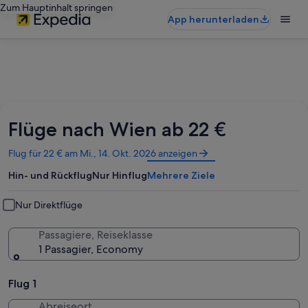
Zum Hauptinhalt springen
App herunterladen
Flüge nach Wien ab 22 €
Wird
Flug für 22 € am Mi., 14. Okt. 2026 anzeigen
in
Hin- und Rückflug
Nur Hinflug
Mehrere Ziele
einem
neuen
Fenster
Nur Direktflüge
geöffnet
Passagiere, Reiseklasse
1 Passagier, Economy
Flug 1
Abreiseort