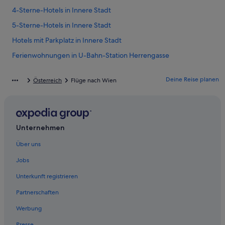
4-Sterne-Hotels in Innere Stadt
5-Sterne-Hotels in Innere Stadt
Hotels mit Parkplatz in Innere Stadt
Ferienwohnungen in U-Bahn-Station Herrengasse
Hotels nahe Universität Wien
Deine Reise planen
Österreich
Flüge nach Wien
Aparthotels in Wien
Ferienwohnungen in Wien
B&B in Wien
Unternehmen
Chalets in Wien
Über uns
Cottages in Wien
Gasthäuser in Wien
Jobs
Hotels nahe Wien Hauptbahnhof
Unterkunft registrieren
Hausboote in Wien
Partnerschaften
Hostels in Wien
Werbung
Accor Hotels in Wien
Presse