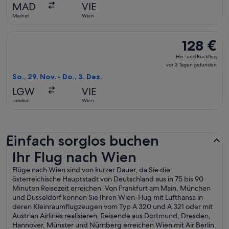
vor
MAD
VIE
9 Stunden
Madrid
Wien
gefunden
Flug mit Jet2 auswählen, Abflug So., 29. Nov. ab London nac
128 €
128 €
Hin-
Hin- und Rückflug
und
vor 3 Tagen gefunden
Rückflug,
So., 29. Nov. - Do., 3. Dez.
vor
LGW
VIE
3 Tagen
London
Wien
gefunden
Einfach sorglos buchen
Ihr Flug nach Wien
Ihr Flug nach Wien
Flüge nach Wien sind von kurzer Dauer, da Sie die
österreichische Hauptstadt von Deutschland aus in 75 bis 90
Minuten Reisezeit erreichen. Von Frankfurt am Main, München
und Düsseldorf können Sie Ihren Wien-Flug mit Lufthansa in
deren Kleinraumflugzeugen vom Typ A 320 und A 321 oder mit
Austrian Airlines realisieren. Reisende aus Dortmund, Dresden,
Hannover, Münster und Nürnberg erreichen Wien mit Air Berlin.