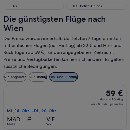
SAS
LOT-Polish Airlines
SAS
LOT-Polish Airlines
Die günstigsten Flüge nach
Wien
Die Preise wurden innerhalb der letzten 7 Tage ermittelt,
mit einfachen Flügen (nur Hinflug) ab 22 € und Hin- und
Rückflügen ab 59 €, für den angegebenen Zeitraum.
Preise und Verfügbarkeiten können sich ändern. Es gelten
zusätzliche Bedingungen.
Alle Angebote
Nur Hinflug
Hin- und Rückflug
Flug mit Ryanair auswählen, Abflug Mi., 14. Okt. ab Madrid n
59 €
59 €
Hin-
Hin- und Rückflug
und
vor 9 Stunden gefunden
Rückflug,
Mi., 14. Okt. - Di., 20. Okt.
vor
MAD
VIE
9 Stunden
Madrid
Wien
gefunden