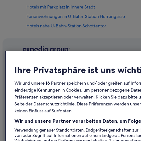
Hotels mit Parkplatz in Innere Stadt
Ferienwohnungen in U-Bahn-Station Herrengasse
Hotels nahe U-Bahn-Station Schottentor
Ferienwohnungen in Wien
Gasthäuser in Wien
Hostels in Wien
All-Inclusive- in Wien
Unternehmen
Erkunden
Ihre Privatsphäre ist uns wicht
Boutique- in Wien
Über uns
Reiseführer
Derag Livinghotels in Wien
Wir und unsere
16
Partner speichern und/ oder greifen auf Infor
Jobs
Hotels in Ös
eindeutige Kennungen in Cookies, um personenbezogene Daten 
Lgbtqia-Freundliche in Wien
Präferenzen akzeptieren oder verwalten. Klicken Sie dazu bitte 
Unterkunft registrieren
Ferienwohn
Günstige in Wien
Seite der Datenschutzrichtlinie. Diese Präferenzen werden unser
Partnerschaften
Städtereise
keinen Einfluss auf Surfdaten.
Hotels mit Frühstück in Wien
Werbung
Flüge in Öst
Hotels mit Parkplatz in Wien
Wir und unsere Partner verarbeiten Daten, um Folge
Presse
Mietwagen 
Hotels mit Sauna in Wien
Verwendung genauer Standortdaten. Endgeräteeigenschaften zur Ide
von oder Zugriff auf Informationen auf einem Endgerät. Personali
Alle Unterku
Hotels mit Yoga in Wien
Werbeleistung und der Performance von Inhalten, Zielgruppenfors