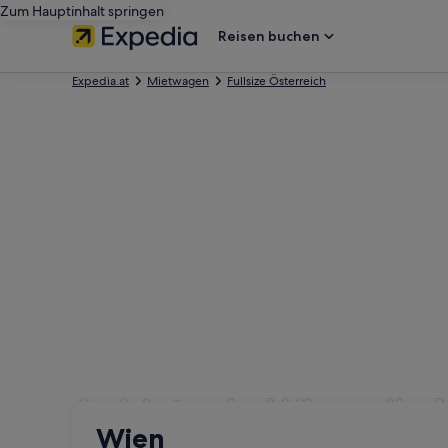
Zum Hauptinhalt springen
Reisen buchen
Expedia.at
Mietwagen
Fullsize Österreich
Anbieter in Wien, die
Abholort
Abholort
Wien