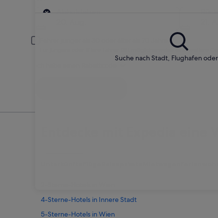
Abholort
Abholdatum
Rüc
20. Aug.
21. A
Fahrer jünger als 30 oder älter als 70 Jahre
Für jüngere oder ältere Fahrer fällt möglicherweise eine weitere G
Suche nach Stadt, Flughafen ode
Ich habe einen Rabattcode
Suchen
Entdecke mit Expedia eine W
Unterkünfte
Flüge
Reisepakete
Mietwagen
Ferienwoh
2-Sterne-Hotels in Wien
4-Sterne-Hotels in Innere Stadt
5-Sterne-Hotels in Wien