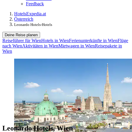
Feedback
Hotels
Expedia.at
Österreich
Leonardo Hotels-Hotels
Deine Reise planen
Reiseführer für Wien
Hotels in Wien
Ferienunterkünfte in Wien
Flüge
nach Wien
Aktivitäten in Wien
Mietwagen in Wien
Reisepakete in
Wien
Leonardo Hotels, Wien