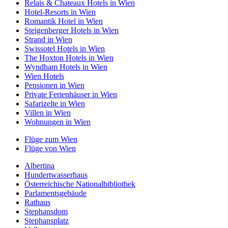
Relais & Chateaux Hotels in Wien
Hotel-Resorts in Wien
Romantik Hotel in Wien
Steigenberger Hotels in Wien
Strand in Wien
Swissotel Hotels in Wien
The Hoxton Hotels in Wien
Wyndham Hotels in Wien
Wien Hotels
Pensionen in Wien
Private Ferienhäuser in Wien
Safarizelte in Wien
Villen in Wien
Wohnungen in Wien
Flüge zum Wien
Flüge von Wien
Albertina
Hundertwasserhaus
Österreichische Nationalbibliothek
Parlamentsgebäude
Rathaus
Stephansdom
Stephansplatz