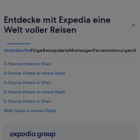
Entdecke mit Expedia eine
Welt voller Reisen
Unterkünfte
Flüge
Reisepakete
Mietwagen
Ferienwohnungen
An
3-Sterne-Hotels in Wien
4-Sterne-Hotels in Innere Stadt
4-Sterne-Hotels in Wien
5-Sterne-Hotels in Innere Stadt
5-Sterne-Hotels in Wien
B&B Hotels in Innere Stadt
Hotels mit Parkplatz in Innere Stadt
Pan Pacific Hotels & Resorts in Innere Stadt
Relais & Chateaux Hotels in Innere Stadt