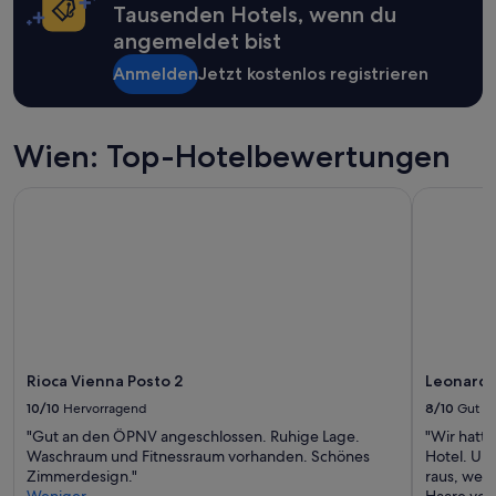
Tausenden Hotels, wenn du
angemeldet bist
Anmelden
Jetzt kostenlos registrieren
Wien: Top-Hotelbewertungen
Rioca Vienna Posto 2
Leonardo 
Rioca Vienna Posto 2
Leonardo
10/10
Hervorragend
8/10
Gut
"Gut an den ÖPNV angeschlossen. Ruhige Lage.
"Wir hatte
Waschraum und Fitnessraum vorhanden. Schönes
Hotel. Un
Zimmerdesign."
raus, wesh