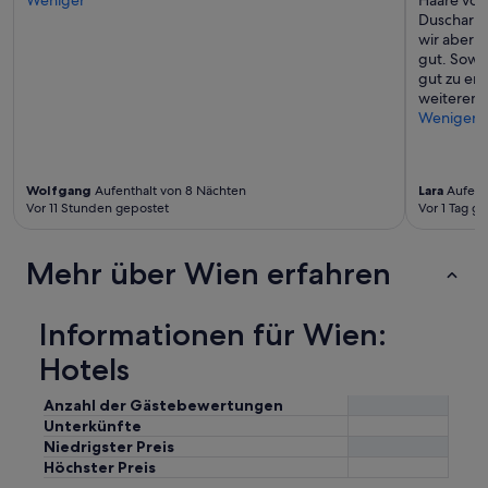
Weniger
Haare von
Duscharma
wir aber n
gut. Sowoh
gut zu err
weiteremp
Weniger
Wolfgang
Aufenthalt von 8 Nächten
Lara
Aufent
Vor 11 Stunden gepostet
Vor 1 Tag g
Mehr über Wien erfahren
Informationen für Wien:
Hotels
Anzahl der Gästebewertungen
Unterkünfte
Niedrigster Preis
Höchster Preis