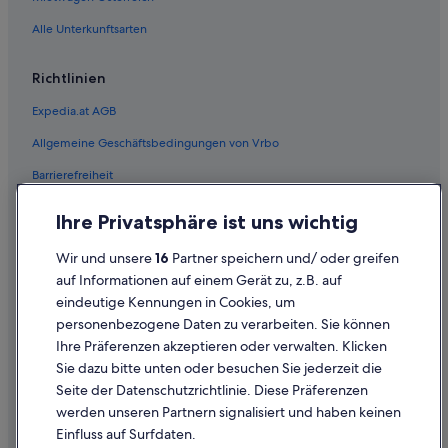
Centro Hotels in Wien
Alle Unterkunftsarten
Derag Livinghotels in Wien
Richtlinien
Fairmont Hotels in Wien
Expedia.at AGB
Familien in Wien
Allgemeine Geschäftsbedingungen von Vrbo
Hotels mit Casino in Wien
Barrierefreiheit
Hotels mit Concierge in Wien
Hotels mit Fitnessbereich in Wien
Einreisebestimmungen
Ihre Privatsphäre ist uns wichtig
Hotels mit Frühstück in Wien
Datenschutzerklärung
Wir und unsere
16
Partner speichern und/ oder greifen
Hotels mit Meerblick in Wien
Cookie-Erklärung
auf Informationen auf einem Gerät zu, z.B. auf
Hotels mit Pool in Wien
eindeutige Kennungen in Cookies, um
Rechtliche Hinweise/Kontakt
personenbezogene Daten zu verarbeiten. Sie können
Hotels mit Sauna in Wien
Inhaltsrichtlinien und Melden von Inhalten
Ihre Präferenzen akzeptieren oder verwalten. Klicken
Hotels mit Whirlpool in Wien
Sie dazu bitte unten oder besuchen Sie jederzeit die
Hilfe
Hotels mit Yoga in Wien
Seite der Datenschutzrichtlinie. Diese Präferenzen
werden unseren Partnern signalisiert und haben keinen
Hotusa Hotels in Wien
Hilfe
Einfluss auf Surfdaten.