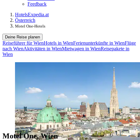
Feedback
Hotels
Expedia.at
Österreich
Motel One-Hotels
Deine Reise planen
Reiseführer für Wien
Hotels in Wien
Ferienunterkünfte in Wien
Flüge
nach Wien
Aktivitäten in Wien
Mietwagen in Wien
Reisepakete in
Wien
Motel One, Wien