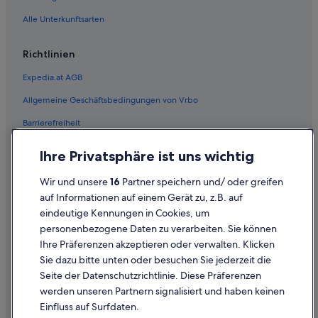
g
e
Cottages in Wien
Alle Unterkunftsarten
n
Gasthäuser in Wien
.
Richtlinien
U
Hotels nahe Wien Hauptbahnhof
n
Expedia.at AGB
s
Hostels in Wien
h
Allgemeine Geschäftsbedingungen von Vrbo
Accor Hotels in Wien
a
t
Barrierefreiheit
A&O Hostels Hotels in Wien
e
s
Arcotel Hotels in Wien
Einreisebestimmungen
Ihre Privatsphäre ist uns wichtig
a
Business in Wien
Datenschutzerklärung
n
Wir und unsere
16
Partner speichern und/ oder greifen
n
Centro Hotels in Wien
Cookie-Erklärung
i
auf Informationen auf einem Gerät zu, z.B. auf
c
Familien in Wien
eindeutige Kennungen in Cookies, um
Rechtliche Hinweise/Kontakt
h
personenbezogene Daten zu verarbeiten. Sie können
Lgbtqia-Freundliche in Wien
t
Inhaltsrichtlinien und Melden von Inhalten
Ihre Präferenzen akzeptieren oder verwalten. Klicken
s
Golf in Wien
g
Sie dazu bitte unten oder besuchen Sie jederzeit die
Hilfe
e
Hotels mit Concierge in Wien
Seite der Datenschutzrichtlinie. Diese Präferenzen
f
werden unseren Partnern signalisiert und haben keinen
Hotels mit Fitnessbereich in Wien
Hilfe
e
Einfluss auf Surfdaten.
h
Hotels mit Frühstück in Wien
Buchung ändern oder stornieren