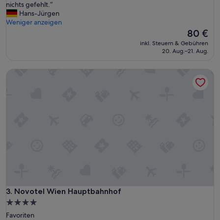
U
nichts gefehlt.“
n
Hans-Jürgen
t
Weniger anzeigen
e
Der
80 €
r
Preis
inkl. Steuern & Gebühren
k
beträgt
20. Aug.–21. Aug.
u
80 €
n
Novotel Wien Hauptbahnhof
f
t
e
n
t
s
p
r
a
c
h
v
o
l
Novotel Wien Hauptbahnhof
3. Novotel Wien Hauptbahnhof
l
4.0-
u
Sterne-
Favoriten
m