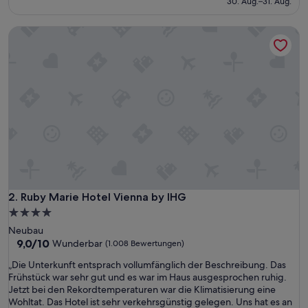
30. Aug.–31. Aug.
67 €
Ruby Marie Hotel Vienna by IHG
Ruby Marie Hotel Vienna by IHG
2. Ruby Marie Hotel Vienna by IHG
4.0-
Sterne-
Neubau
Unterkunft
9.0
9,0/10
Wunderbar
(1.008 Bewertungen)
von
„
„Die Unterkunft entsprach vollumfänglich der Beschreibung. Das
10,
D
Frühstück war sehr gut und es war im Haus ausgesprochen ruhig.
Wunderbar,
i
Jetzt bei den Rekordtemperaturen war die Klimatisierung eine
(1.008
e
Wohltat. Das Hotel ist sehr verkehrsgünstig gelegen. Uns hat es an
Bewertungen)