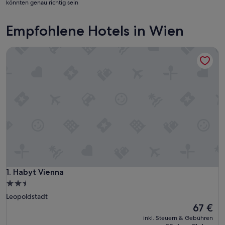
könnten genau richtig sein
Empfohlene Hotels in Wien
Habyt Vienna
Habyt Vienna
1. Habyt Vienna
2.5-
Sterne-
Leopoldstadt
Unterkunft
Der
67 €
Preis
inkl. Steuern & Gebühren
beträgt