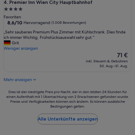
e
Premier Inn Wien City Hauptbahnhof
4. Premier Inn Wien City Hauptbahnhof
a
r
s
4.0-
A
F
Sterne-
Favoriten
u
r
Unterkunft
8.6
8,6/10
Hervorragend
(1.008 Bewertungen)
s
ü
von
w
h
„
„Sehr sauberes Premium Plus Zimmer mit Kühlschrank. Dies finde
10,
a
s
S
ich immer Wichtig. Frühstücksauswahl sehr gut.“
Hervorragend,
h
t
e
Grit
(1.008
l
ü
h
Weniger anzeigen
Bewertungen)
.
c
r
Der
71 €
R
k
s
Preis
e
inkl. Steuern & Gebühren
w
a
beträgt
30. Aug.–31. Aug.
s
a
u
71 €
t
r
b
a
s
Mehr anzeigen
e
u
e
r
r
h
e
Dies
Dies ist der niedrigste Preis pro Nacht, der in den letzten 24 Stunden für
a
r
s
einen Aufenthalt mit 1 Übernachtung von 2 Erwachsenen gefunden wurde.
ist
n
g
Preise und Verfügbarkeiten können sich ändern. Es können zusätzliche
P
der
t
u
Bedingungen gelten.
r
niedrigste
s
t
e
Preis
e
u
m
Alle Unterkünfte anzeigen
pro
h
n
i
Nacht,
r
d
u
der
s
e
m