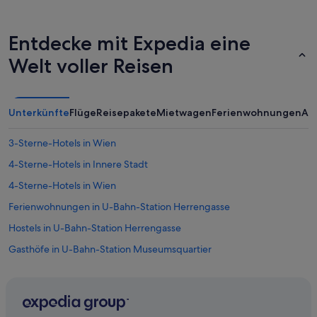
r
.
u
“
n
Entdecke mit Expedia eine
g
e
Welt voller Reisen
i
n
e
W
Unterkünfte
Flüge
Reisepakete
Mietwagen
Ferienwohnungen
An
o
h
l
3-Sterne-Hotels in Wien
t
4-Sterne-Hotels in Innere Stadt
a
t
4-Sterne-Hotels in Wien
.
D
Ferienwohnungen in U-Bahn-Station Herrengasse
a
Hostels in U-Bahn-Station Herrengasse
s
H
Gasthöfe in U-Bahn-Station Museumsquartier
o
t
Wohnungen in U-Bahn-Station Rathaus
e
Ferienwohnungen in U-Bahn-Station Roßauer Lände
l
i
Hostels in U-Bahn-Station Schottentor