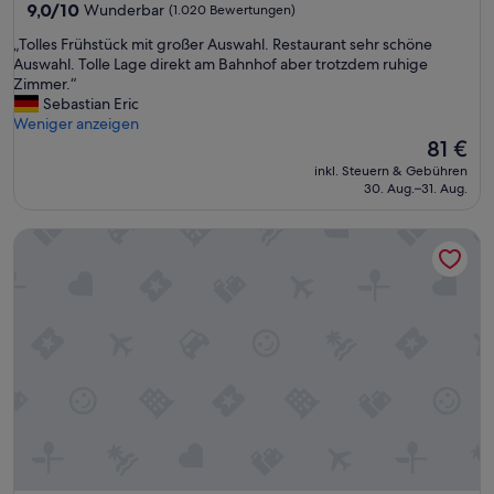
Unterkunft
9.0
9,0/10
Wunderbar
(1.020 Bewertungen)
f
von
ä
„
„Tolles Frühstück mit großer Auswahl. Restaurant sehr schöne
10,
n
T
Auswahl. Tolle Lage direkt am Bahnhof aber trotzdem ruhige
Wunderbar,
g
o
Zimmer.“
(1.020
l
l
Sebastian Eric
Bewertungen)
i
l
Weniger anzeigen
c
e
Der
81 €
h
s
Preis
d
inkl. Steuern & Gebühren
F
beträgt
30. Aug.–31. Aug.
e
r
81 €
r
ü
B
Premier Inn Wien City Hauptbahnhof
h
e
s
s
t
c
ü
h
c
r
k
e
m
i
i
b
t
u
g
n
r
g
o
.
ß
D