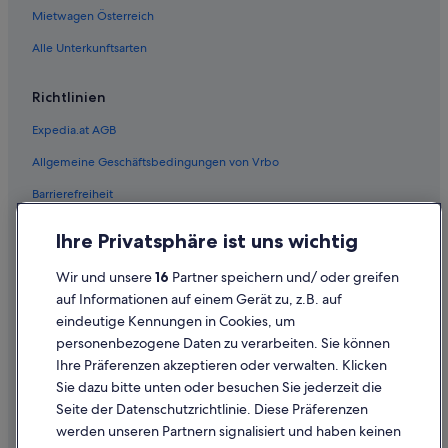
Aparthotels in Wien
Mietwagen Österreich
Ferienwohnungen in Wien
Alle Unterkunftsarten
Baumhäuser in Wien
Richtlinien
B&B in Wien
Expedia.at AGB
Chalets in Wien
Allgemeine Geschäftsbedingungen von Vrbo
Cottages in Wien
Barrierefreiheit
Gasthäuser in Wien
Hotels nahe Wien Hauptbahnhof
Einreisebestimmungen
Ihre Privatsphäre ist uns wichtig
Hausboote in Wien
Datenschutzerklärung
Wir und unsere
16
Partner speichern und/ oder greifen
Hostels in Wien
Cookie-Erklärung
auf Informationen auf einem Gerät zu, z.B. auf
Accor Hotels in Wien
eindeutige Kennungen in Cookies, um
Rechtliche Hinweise/Kontakt
personenbezogene Daten zu verarbeiten. Sie können
All-Inclusive- in Wien
Inhaltsrichtlinien und Melden von Inhalten
Ihre Präferenzen akzeptieren oder verwalten. Klicken
A&O Hostels Hotels in Wien
Sie dazu bitte unten oder besuchen Sie jederzeit die
Hilfe
Arcotel Hotels in Wien
Seite der Datenschutzrichtlinie. Diese Präferenzen
werden unseren Partnern signalisiert und haben keinen
Business in Wien
Hilfe