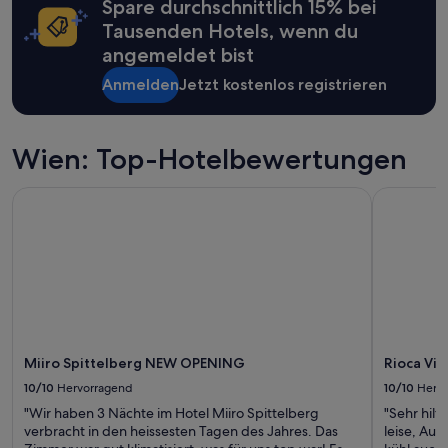
Spare durchschnittlich 15% bei
können
zusätzliche
Tausenden Hotels, wenn du
Bedingungen
angemeldet bist
gelten.
Anmelden
Jetzt kostenlos registrieren
Wien: Top-Hotelbewertungen
Miiro Spittelberg NEW OPENING
Rioca Vien
Miiro Spittelberg NEW OPENING
Rioca Vie
10/10
Hervorragend
10/10
Herv
"Wir haben 3 Nächte im Hotel Miiro Spittelberg
"Sehr hilf
verbracht in den heissesten Tagen des Jahres. Das
leise, Au