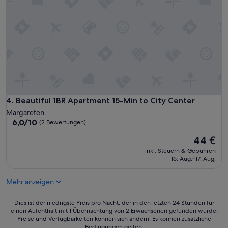
l
y
a
n
d
d
i
r
t
y
a
Beautiful 1BR Apartment 15-Min to City Center
4. Beautiful 1BR Apartment 15-Min to City Center
n
Margareten
d
6.0
6,0/10
(2 Bewertungen)
n
von
o
Der
44 €
10,
t
Preis
(2
inkl. Steuern & Gebühren
h
beträgt
Bewertungen)
16. Aug.–17. Aug.
a
44 €
v
i
Mehr anzeigen
n
g
Dies
Dies ist der niedrigste Preis pro Nacht, der in den letzten 24 Stunden für
i
einen Aufenthalt mit 1 Übernachtung von 2 Erwachsenen gefunden wurde.
ist
n
Preise und Verfügbarkeiten können sich ändern. Es können zusätzliche
der
t
Bedingungen gelten.