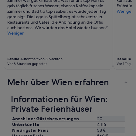
Zimmer war gut klimatisiert, was für uns top war! Es
kühl auch 
gab täglich frisches Wasser; ebenso Kaffeekapseln.
Frühstück
Zimmer und Bad tip top sauber; es wurde jeden Tag
Weniger
gereinigt. Die Lage in Spittelberg ist sehr zentral zu
Restaurants und Cafes; die Anbindung an die Öffis
auch bestens. Wir würden das Hotel wieder buchen!"
Weniger
Sabine
Aufenthalt von 3 Nächten
Isabelle
Au
Vor 8 Stunden gepostet
Vor 1 Tag g
Mehr über Wien erfahren
Informationen für Wien:
Private Ferienhäuser
Anzahl der Gästebewertungen
20
Unterkünfte
4.116
Niedrigster Preis
38 €
Höchster Preis
569 €