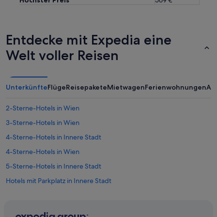
Entdecke mit Expedia eine
Welt voller Reisen
Unterkünfte
Flüge
Reisepakete
Mietwagen
Ferienwohnungen
An
2-Sterne-Hotels in Wien
3-Sterne-Hotels in Wien
4-Sterne-Hotels in Innere Stadt
4-Sterne-Hotels in Wien
5-Sterne-Hotels in Innere Stadt
Hotels mit Parkplatz in Innere Stadt
Ferienwohnungen in U-Bahn-Station Herrengasse
Hostels in U-Bahn-Station Herrengasse