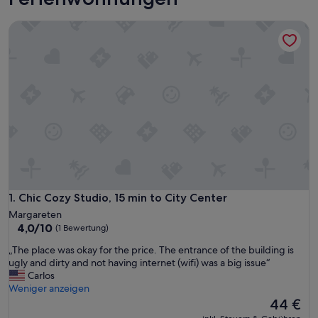
Chic Cozy Studio, 15 min to City Center
Chic Cozy Studio, 15 min to City Center
1. Chic Cozy Studio, 15 min to City Center
Margareten
4.0
4,0/10
(1 Bewertung)
von
„
„The place was okay for the price. The entrance of the building is
10,
T
ugly and dirty and not having internet (wifi) was a big issue“
(1
h
Carlos
Bewertung)
e
Weniger anzeigen
p
Der
44 €
l
Preis