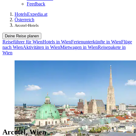
Feedback
Hotels
Expedia.at
Österreich
Arcotel-Hotels
Deine Reise planen
Reiseführer für Wien
Hotels in Wien
Ferienunterkünfte in Wien
Flüge
nach Wien
Aktivitäten in Wien
Mietwagen in Wien
Reisepakete in
Wien
Arcotel, Wien