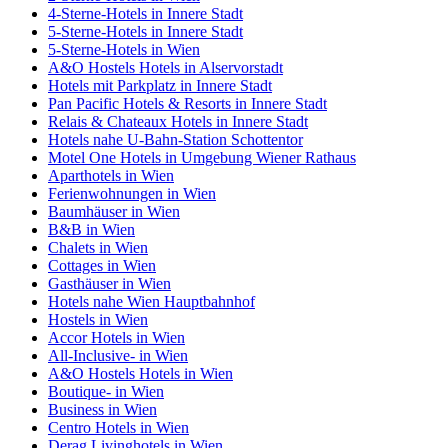
4-Sterne-Hotels in Innere Stadt
5-Sterne-Hotels in Innere Stadt
5-Sterne-Hotels in Wien
A&O Hostels Hotels in Alservorstadt
Hotels mit Parkplatz in Innere Stadt
Pan Pacific Hotels & Resorts in Innere Stadt
Relais & Chateaux Hotels in Innere Stadt
Hotels nahe U-Bahn-Station Schottentor
Motel One Hotels in Umgebung Wiener Rathaus
Aparthotels in Wien
Ferienwohnungen in Wien
Baumhäuser in Wien
B&B in Wien
Chalets in Wien
Cottages in Wien
Gasthäuser in Wien
Hotels nahe Wien Hauptbahnhof
Hostels in Wien
Accor Hotels in Wien
All-Inclusive- in Wien
A&O Hostels Hotels in Wien
Boutique- in Wien
Business in Wien
Centro Hotels in Wien
Derag Livinghotels in Wien