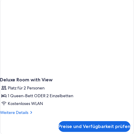
Deluxe Room with View
Platz für 2 Personen
1 Queen-Bett ODER 2 Einzelbetten
Kostenloses WLAN
Weitere
Weitere Details
Details
für
Preise und Verfügbarkeit prüfen
Deluxe
Room