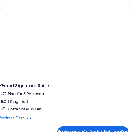
with
View
Grand Signature Suite
Platz für 3 Personen
1 King-Bett
Kostenloses WLAN
Weitere
Weitere Details
Details
für
Preise und Verfügbarkeit prüfen