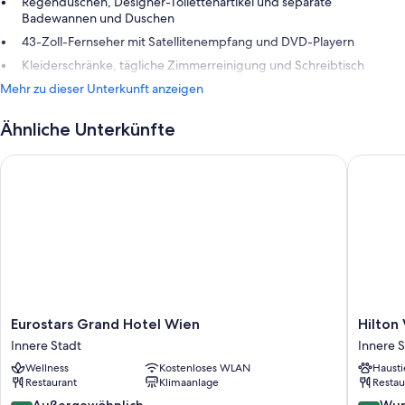
Regenduschen, Designer-Toilettenartikel und separate
Badewannen und Duschen
43-Zoll-Fernseher mit Satellitenempfang und DVD-Playern
Kleiderschränke, tägliche Zimmerreinigung und Schreibtisch
Mehr zu dieser Unterkunft anzeigen
Ähnliche Unterkünfte
Eurostars Grand Hotel Wien
Hilton V
Eurostars
Hilton
Eurostars Grand Hotel Wien
Hilton
Grand
Vienna
Innere Stadt
Innere S
Hotel
Plaza
Wellness
Kostenloses WLAN
Hausti
Wien
Innere
Restaurant
Klimaanlage
Restau
Innere
Stadt
Stadt
9.4
9.2
Außergewöhnlich
Wun