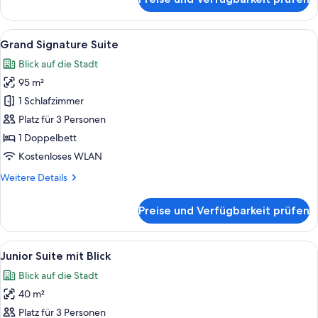
Grand
Signature
Suite
Alle
Allergikerbettwaren, Daunenbettdec
10
Grand Signature Suite
Fotos
Blick auf die Stadt
für
95 m²
Grand
Signature
1 Schlafzimmer
Suite
Platz für 3 Personen
anzeigen
1 Doppelbett
Kostenloses WLAN
Weitere
Weitere Details
Details
für
Preise und Verfügbarkeit prüfen
Grand
Signature
Suite
Alle
Ein luxuriöses Schlafzimmer mit einem 
7
Junior Suite mit Blick
Fotos
Blick auf die Stadt
für
40 m²
Junior
Suite
Platz für 3 Personen