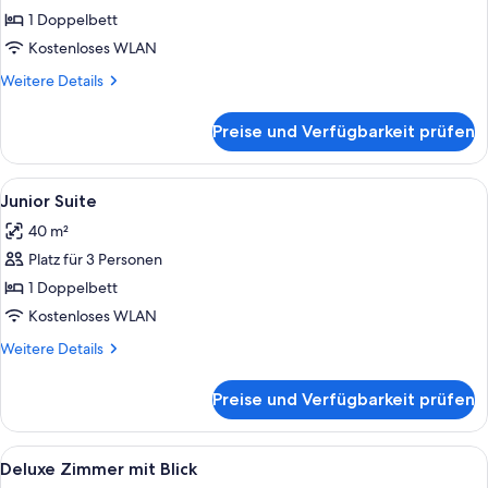
mit
1 Doppelbett
Blick
Kostenloses WLAN
anzeigen
Weitere
Weitere Details
Details
für
Preise und Verfügbarkeit prüfen
Junior
Suite
mit
Alle
Ein luxuriöses Schlafzimmer mit einem
4
Blick
Junior Suite
Fotos
40 m²
für
Platz für 3 Personen
Junior
Suite
1 Doppelbett
anzeigen
Kostenloses WLAN
Weitere
Weitere Details
Details
für
Preise und Verfügbarkeit prüfen
Junior
Suite
Alle
Ein luxuriöses Schlafzimmer mit einem
8
Deluxe Zimmer mit Blick
Fotos