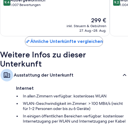
9,4
9,2
von
von
1.007 Bewertungen
1.00
10,
10,
Außergewöhnlich,
Wunder
Der
299 €
1.007
1.004
Preis
Bewertungen
Bewert
inkl. Steuern & Gebühren
beträgt
27. Aug.–28. Aug.
299 €
Ähnliche Unterkünfte vergleichen
Weitere Infos zu dieser
Unterkunft
Ausstattung der Unterkunft
Internet
In allen Zimmern verfügbar: kostenloses WLAN
WLAN-Geschwindigkeit im Zimmer: > 100 MBit/s (reicht
für 1–2 Personen oder bis zu 6 Geräte)
In einigen öffentlichen Bereichen verfügbar: kostenloser
Internetzugang per WLAN und Internetzugang per Kabel