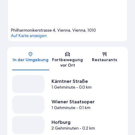
Hobby oder erlebe beim Mountainbiken und auf den
Wander-/Radwegen neue Abenteuer.
Zum Reiseführer für
Wien
Philharmonikerstrasse 4, Vienna, Vienna, 1010
Auf Karte anzeigen
Karte
In der Umgebung
Fortbewegung
Restaurants
vor Ort
Kärntner Straße
1 Gehminute
- 0.0 km
Wiener Staatsoper
1 Gehminute
- 0.1 km
Hofburg
2 Gehminuten
- 0.2 km