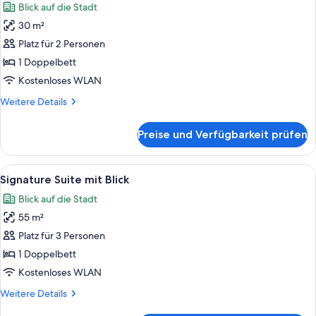
Blick auf die Stadt
für
30 m²
Deluxe
Zimmer
Platz für 2 Personen
mit
1 Doppelbett
Blick
Kostenloses WLAN
anzeigen
Weitere
Weitere Details
Details
für
Preise und Verfügbarkeit prüfen
Deluxe
Zimmer
mit
Alle
Ein geräumiges Hotelzimmer mit einem
9
Blick
Signature Suite mit Blick
Fotos
Blick auf die Stadt
für
55 m²
Signature
Suite
Platz für 3 Personen
mit
1 Doppelbett
Blick
Kostenloses WLAN
anzeigen
Weitere
Weitere Details
Details