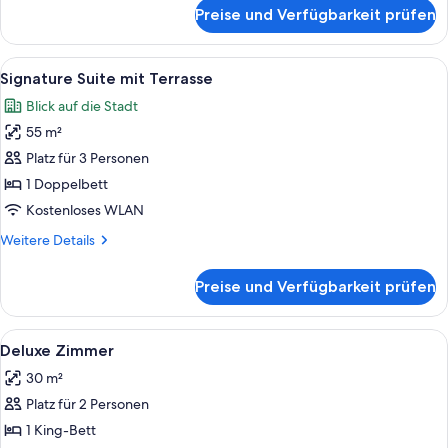
für
Preise und Verfügbarkeit prüfen
Signature
Suite
mit
Alle
Ein Hotelzimmer mit einem großen Bett
7
Blick
Signature Suite mit Terrasse
Fotos
Blick auf die Stadt
für
55 m²
Signature
Suite
Platz für 3 Personen
mit
1 Doppelbett
Terrasse
Kostenloses WLAN
anzeigen
Weitere
Weitere Details
Details
für
Preise und Verfügbarkeit prüfen
Signature
Suite
mit
Alle
Ein klassisches Hotelzimmer mit einem
12
Terrasse
Deluxe Zimmer
Fotos
30 m²
für
Platz für 2 Personen
Deluxe
Zimmer
1 King-Bett