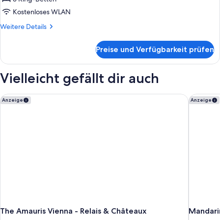
anzeigen
Kostenloses WLAN
Weitere
Weitere Details
Details
für
Preise und Verfügbarkeit prüfen
Familien-
Suite
Vielleicht gefällt dir auch
The Amauris Vienna - Relais & Châteaux
Mandarin
Anzeige
Anzeige
The Amauris Vienna - Relais & Châteaux
Mandarin