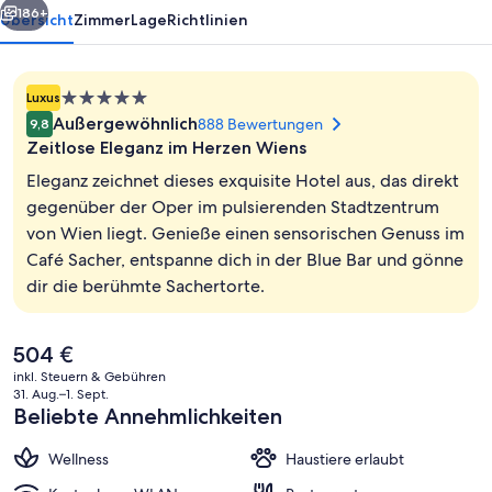
186+
Übersicht
Zimmer
Lage
Richtlinien
5.0-
Luxus
Sterne-
Außergewöhnlich
888 Bewertungen
9,8
Unterkunft
Zeitlose Eleganz im Herzen Wiens
Eleganz zeichnet dieses exquisite Hotel aus, das direkt
gegenüber der Oper im pulsierenden Stadtzentrum
von Wien liegt. Genieße einen sensorischen Genuss im
Außenbereich
Café Sacher, entspanne dich in der Blue Bar und gönne
dir die berühmte Sachertorte.
Der
504 €
aktuelle
inkl. Steuern & Gebühren
Preis
31. Aug.–1. Sept.
beträgt
Beliebte Annehmlichkeiten
504 €.
Wellness
Haustiere erlaubt