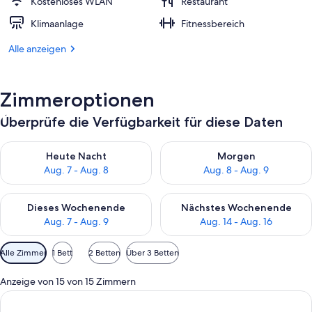
Kostenloses WLAN
Restaurant
Klimaanlage
Fitnessbereich
Alle anzeigen
Zimmeroptionen
Überprüfe die Verfügbarkeit für diese Daten
Überprüfe die Verfügbarkeit für heute Nacht, Aug. 7 - Aug. 8.
Überprüfe die Verfügbarkeit f
Heute Nacht
Morgen
Aug. 7 - Aug. 8
Aug. 8 - Aug. 9
Überprüfe die Verfügbarkeit für dieses Wochenende, Aug. 7 - 
Überprüfe die Verfügbarkeit f
Dieses Wochenende
Nächstes Wochenende
Aug. 7 - Aug. 9
Aug. 14 - Aug. 16
Verfügbare
Alle Zimmer
1 Bett
2 Betten
Über 3 Betten
Filter
für
Anzeige von 15 von 15 Zimmern
Zimmer