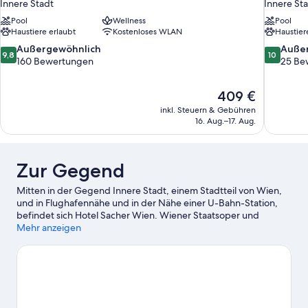
Innere Stadt
Innere St
Pool
Wellness
Pool
Haustiere erlaubt
Kostenloses WLAN
Haustier
9.8
10.0
Außergewöhnlich
Auße
9,8
10
von
von
160 Bewertungen
25 Be
10,
10,
Außergewöhnlich,
Außergewö
Der
409 €
160
25
Preis
Bewertungen
Bewertun
inkl. Steuern & Gebühren
beträgt
16. Aug.–17. Aug.
409 €
Zur Gegend
Mitten in der Gegend Innere Stadt, einem Stadtteil von Wien,
und in Flughafennähe und in der Nähe einer U-Bahn-Station,
befindet sich Hotel Sacher Wien. Wiener Staatsoper und
Hofburg gehören zu den wichtigen Sehenswürdigkeiten,
Mehr anzeigen
während Besucher, die shoppen gehen möchten, einen Ausflug
hierhin machen sollten: Wiener Weihnachtsmarkt und
Naschmarkt. Lust auf ein spannendes Event? Dann schau doch
mal in den Veranstaltungskalender dieser beiden Locations:
Wiener Stadthalle und Ernst-Happel-Stadion. Schnapp dir die
Schläger und fröne auf dem Golfplatz in der Nähe deinem