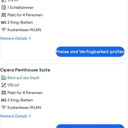
179 m²
Madame
Butterfly
1 Schlafzimmer
Suite
Platz für 4 Personen
anzeigen
2 King-Betten
Kostenloses WLAN
Weitere
Weitere Details
Details
für
Preise und Verfügbarkeit prüfen
Madame
Butterfly
Suite
Alle
Allergikerbettwaren, Daunenbettdec
5
Opera Penthouse Suite
Fotos
Blick auf die Stadt
für
170 m²
Opera
Penthouse
Platz für 4 Personen
Suite
2 King-Betten
anzeigen
Kostenloses WLAN
Weitere
Weitere Details
Details
für