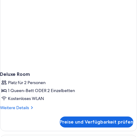
Deluxe Room
Platz für 2 Personen
1 Queen-Bett ODER 2 Einzelbetten
Kostenloses WLAN
Weitere
Weitere Details
Details
für
Preise und Verfügbarkeit prüfen
Deluxe
Room