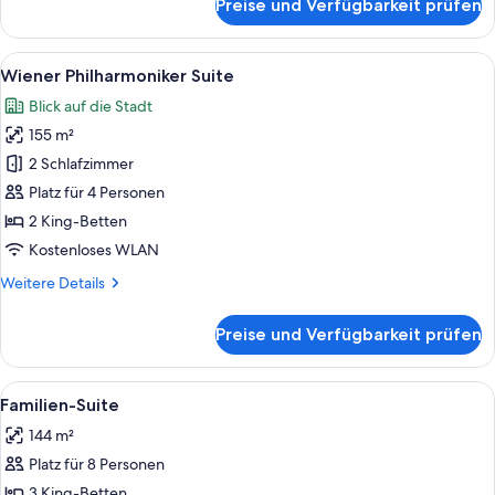
Preise und Verfügbarkeit prüfen
Opera
Penthouse
Suite
Alle
Ein Zimmer mit einem Bett, einem rot
10
Wiener Philharmoniker Suite
Fotos
Blick auf die Stadt
für
155 m²
Wiener
Philharmoniker
2 Schlafzimmer
Suite
Platz für 4 Personen
anzeigen
2 King-Betten
Kostenloses WLAN
Weitere
Weitere Details
Details
für
Preise und Verfügbarkeit prüfen
Wiener
Philharmoniker
Suite
Alle
Ein Hotelzimmer mit einer Couch, ein
11
Familien-Suite
Fotos
144 m²
für
Platz für 8 Personen
Familien-
Suite
3 King-Betten