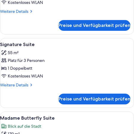
anzeigen
Kostenloses WLAN
Weitere
Weitere Details
Details
für
Preise und Verfügbarkeit prüfen
Deluxe
Zimmer
Alle
Ein luxuriöses Badezimmer mit einem
7
Signature Suite
Fotos
55 m²
für
Platz für 3 Personen
Signature
Suite
1 Doppelbett
anzeigen
Kostenloses WLAN
Weitere
Weitere Details
Details
für
Preise und Verfügbarkeit prüfen
Signature
Suite
Alle
Ein geräumiges Wohnzimmer mit einem
8
Madame Butterfly Suite
Fotos
Blick auf die Stadt
für