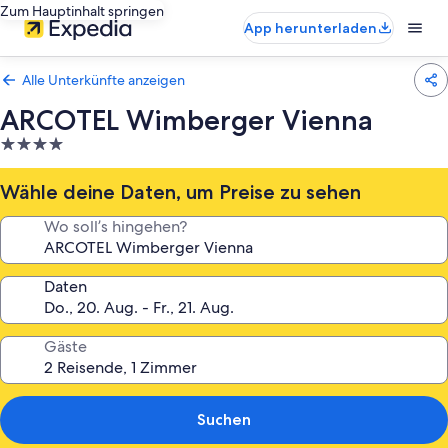
Zum Hauptinhalt springen
App herunterladen
Alle Unterkünfte anzeigen
ARCOTEL Wimberger Vienna
4.0-
Sterne-
Unterkunft
Wähle deine Daten, um Preise zu sehen
Wo soll’s hingehen?
Daten
Gäste
Suchen