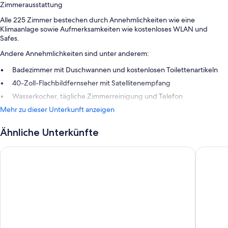
Zimmerausstattung
Alle 225 Zimmer bestechen durch Annehmlichkeiten wie eine
Klimaanlage sowie Aufmerksamkeiten wie kostenloses WLAN und
Safes.
Andere Annehmlichkeiten sind unter anderem:
Badezimmer mit Duschwannen und kostenlosen Toilettenartikeln
40-Zoll-Flachbildfernseher mit Satellitenempfang
Wasserkocher, tägliche Zimmerreinigung und Telefon
Mehr zu dieser Unterkunft anzeigen
Ähnliche Unterkünfte
Flemings Hotel Wien-Stadthalle
Hampton 