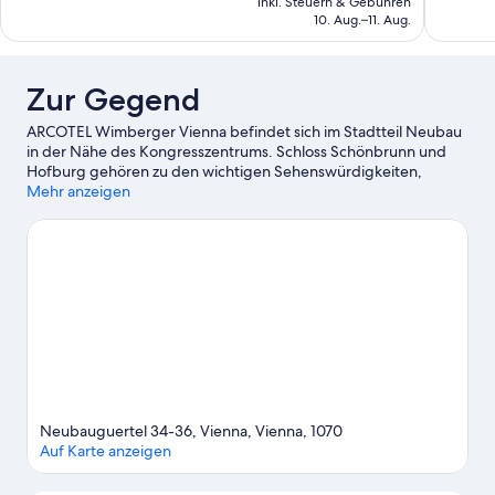
inkl. Steuern & Gebühren
53
Bewertun
beträgt
10. Aug.–11. Aug.
Bewertungen
85 €
Zur Gegend
ARCOTEL Wimberger Vienna befindet sich im Stadtteil Neubau
in der Nähe des Kongresszentrums. Schloss Schönbrunn und
Hofburg gehören zu den wichtigen Sehenswürdigkeiten,
während Besucher, die shoppen gehen möchten, einen Ausflug
Mehr anzeigen
hierhin machen sollten: Wiener Weihnachtsmarkt und
Naschmarkt. Lust auf ein spannendes Event? Dann schau doch
mal in den Veranstaltungskalender dieser beiden Locations:
Wiener Stadthalle und Ernst-Happel-Stadion.
Zum Reiseführer
für Wien
Neubauguertel 34-36, Vienna, Vienna, 1070
Auf Karte anzeigen