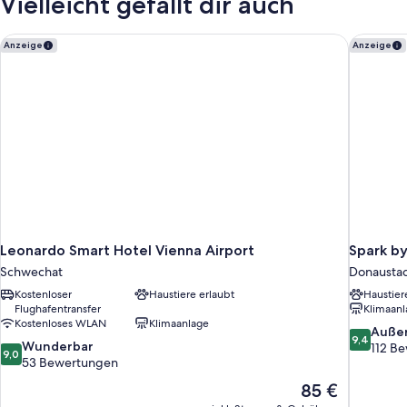
Vielleicht gefällt dir auch
Leonardo Smart Hotel Vienna Airport
Spark by
Anzeige
Anzeige
Leonardo Smart Hotel Vienna Airport
Spark by
Schwechat
Donausta
Kostenloser
Haustiere erlaubt
Haustier
Flughafentransfer
Klimaanl
Kostenloses WLAN
Klimaanlage
9.4
Auße
9,4
9.0
Wunderbar
von
112 B
9,0
von
53 Bewertungen
10,
10,
Außergewö
Der
85 €
Wunderbar,
112
Preis