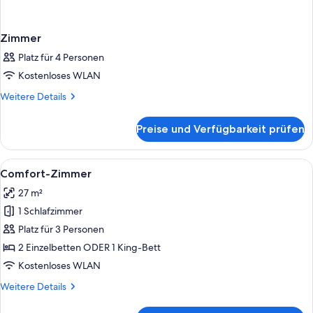
Zimmer
Platz für 4 Personen
Kostenloses WLAN
Weitere
Weitere Details
Details
für
Preise und Verfügbarkeit prüfen
Zimmer
Alle
Ein Hotelzimmer mit einem großen Bet
5
Comfort-Zimmer
Fotos
27 m²
für
1 Schlafzimmer
Comfort-
Zimmer
Platz für 3 Personen
anzeigen
2 Einzelbetten ODER 1 King-Bett
Kostenloses WLAN
Weitere
Weitere Details
Details
für