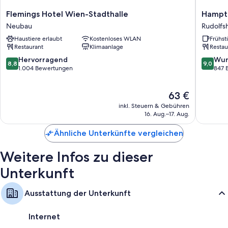
Flemings
Hampto
Flemings Hotel Wien-Stadthalle
Hampto
Hotel
By
Neubau
Rudolfs
Wien-
Hilton
Haustiere erlaubt
Kostenloses WLAN
Frühst
Stadthalle
Vienna
Restaurant
Klimaanlage
Restau
Neubau
City
West
8.8
9.0
Hervorragend
Wun
8,8
9,0
Rudolfs
von
von
1.004 Bewertungen
847 
Fünfhau
10,
10,
Hervorragend,
Wunder
Der
63 €
1.004
847
Preis
Bewertungen
Bewert
inkl. Steuern & Gebühren
beträgt
16. Aug.–17. Aug.
63 €
Ähnliche Unterkünfte vergleichen
Weitere Infos zu dieser
Unterkunft
Ausstattung der Unterkunft
Internet