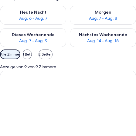
Überprüfe die Verfügbarkeit für heute Nacht, Aug. 6 - Aug. 7.
Überprüfe die Verfügbarkeit f
Heute Nacht
Morgen
Aug. 6 - Aug. 7
Aug. 7 - Aug. 8
Überprüfe die Verfügbarkeit für dieses Wochenende, Aug. 7 - 
Überprüfe die Verfügbarkeit f
Dieses Wochenende
Nächstes Wochenende
Aug. 7 - Aug. 9
Aug. 14 - Aug. 16
Verfügbare
Alle Zimmer
1 Bett
2 Betten
Filter
für
Anzeige von 9 von 9 Zimmern
Zimmer