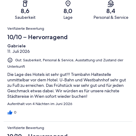
von
haben
insgesamt
Bewertung
Gästebewertungen
10
eine
1000
von
haben
8,6
8,0
8,4
-
Bewertung
Gästebewertungen
8
eine
Sauberkeit
Lage
Personal & Service
Hervorragend
von
haben
-
Bewertung
Bewertungen
6
eine
Gut
Verifizierte Bewertung
von
-
Bewertung
4
10/10 – Hervorragend
Okay
von
-
2
Gabriele
Schlecht
11. Juli 2026
-
Ungenügend
Gut: Sauberkeit, Personal & Service, Ausstattung und Zustand der
Unterkunft
Die Lage des Hotels ist sehr gut!!! Trambahn Haltestelle
unmittelbar vor dem Hotel. U-Bahn und Westbahnhof sehr gut
zu Fuß zu erreichen. Das Frühstück war sehr gut und für jeden
Geschmack etwas dabei. Wir würden es für unsere nächste
Städtereise in Wien sofort wieder buchen!
Aufenthalt von 4 Nächten im Juni 2026
0
Verifizierte Bewertung