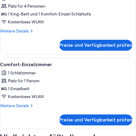
für
Nichtraucher
Platz für 4 Personen
Suite,
1 King-
1 King-Bett und 1 Komfort-Einzel-Schlafsofa
Bett
Kostenloses WLAN
und
Weitere
Weitere Details
Schlafsofa,
Details
Nichtraucher
für
Preise und Verfügbarkeit prüfen
Suite,
anzeigen
1 King-
Bett
Alle
Ein Hotelzimmer mit Bett, Schreibtisc
4
und
Comfort-Einzelzimmer
Fotos
Schlafsofa,
1 Schlafzimmer
Nichtraucher
für
Platz für 1 Person
Comfort-
Einzelzimmer
1 Einzelbett
anzeigen
Kostenloses WLAN
Weitere
Weitere Details
Details
für
Preise und Verfügbarkeit prüfen
Comfort-
Einzelzimmer