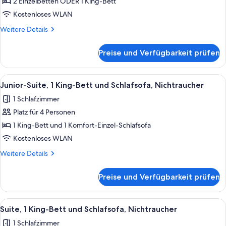
anzeigen
2 Einzelbetten ODER 1 King-Bett
Kostenloses WLAN
Weitere
Weitere Details
Details
für
Preise und Verfügbarkeit prüfen
Superior-
Zimmer
Alle
Ein modernes Schlafzimmer mit einem 
2
Junior-Suite, 1 King-Bett und Schlafsofa, Nichtraucher
Fotos
1 Schlafzimmer
für
Platz für 4 Personen
Junior-
Suite,
1 King-Bett und 1 Komfort-Einzel-Schlafsofa
1 King-
Kostenloses WLAN
Bett
Weitere
Weitere Details
und
Details
Schlafsofa,
für
Preise und Verfügbarkeit prüfen
Junior-
Nichtraucher
Suite,
anzeigen
1 King-
Alle
Ein Hotelzimmer mit einem großen Bett
2
Bett
Suite, 1 King-Bett und Schlafsofa, Nichtraucher
Fotos
und
1 Schlafzimmer
Schlafsofa,