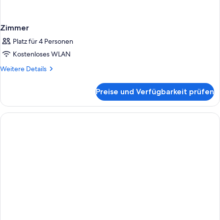
Zimmer
Platz für 4 Personen
Kostenloses WLAN
Weitere
Weitere Details
Details
für
Preise und Verfügbarkeit prüfen
Zimmer