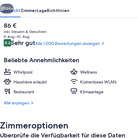
rück
Weiter
120+
Übersicht
Zimmer
Lage
Richtlinien
Der
86 €
aktuelle
inkl. Steuern & Gebühren
Preis
9. Aug.–10. Aug.
beträgt
Bewertungen
Sehr gut
8,2
Alle 1.000 Bewertungen anzeigen
8,2 von 10.
86 €.
Beliebte Annehmlichkeiten
Whirlpool
Wellness
Terrasse/Patio
Haustiere erlaubt
Kostenloses WLAN
Restaurant
Klimaanlage
Alle anzeigen
Zimmeroptionen
Überprüfe die Verfügbarkeit für diese Daten