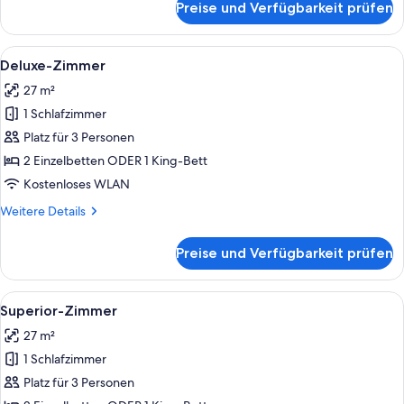
Preise und Verfügbarkeit prüfen
Comfort-
Zimmer
Alle
Ein Hotelzimmer mit einem großen Bett
7
Deluxe-Zimmer
Fotos
27 m²
für
1 Schlafzimmer
Deluxe-
Zimmer
Platz für 3 Personen
anzeigen
2 Einzelbetten ODER 1 King-Bett
Kostenloses WLAN
Weitere
Weitere Details
Details
für
Preise und Verfügbarkeit prüfen
Deluxe-
Zimmer
Alle
Ein Hotelzimmer mit einem Bett, zwei 
6
Superior-Zimmer
Fotos
27 m²
für
1 Schlafzimmer
Superior-
Zimmer
Platz für 3 Personen