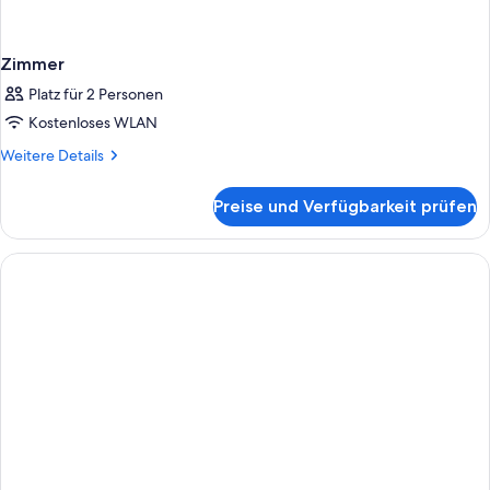
Zimmer
Platz für 2 Personen
Kostenloses WLAN
Weitere
Weitere Details
Details
für
Preise und Verfügbarkeit prüfen
Zimmer