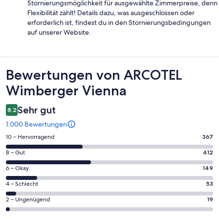
Stornierungsmöglichkeit für ausgewählte Zimmerpreise, denn
Flexibilität zählt! Details dazu, was ausgeschlossen oder
erforderlich ist, findest du in den Stornierungsbedingungen
auf unserer Website.
Bewertungen
Bewertungen von ARCOTEL
Wimberger Vienna
Sehr gut
8,2
1.000 Bewertungen
367
10 – Hervorragend
367
von
412
8 – Gut
412
insgesamt
von
1000
149
6 – Okay
149
insgesamt
Gästebewertungen
von
1000
53
4 – Schlecht
53
haben
insgesamt
Gästebewertungen
von
eine
1000
19
2 – Ungenügend
19
haben
insgesamt
Bewertung
Gästebewertungen
von
eine
1000