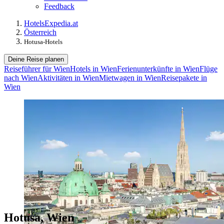
Feedback
Hotels
Expedia.at
Österreich
Hotusa-Hotels
Deine Reise planen
Reiseführer für Wien
Hotels in Wien
Ferienunterkünfte in Wien
Flüge
nach Wien
Aktivitäten in Wien
Mietwagen in Wien
Reisepakete in
Wien
Hotusa, Wien