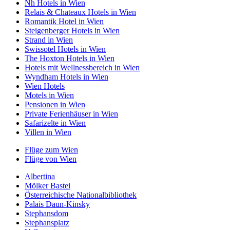
Nh Hotels in Wien
Relais & Chateaux Hotels in Wien
Romantik Hotel in Wien
Steigenberger Hotels in Wien
Strand in Wien
Swissotel Hotels in Wien
The Hoxton Hotels in Wien
Hotels mit Wellnessbereich in Wien
Wyndham Hotels in Wien
Wien Hotels
Motels in Wien
Pensionen in Wien
Private Ferienhäuser in Wien
Safarizelte in Wien
Villen in Wien
Flüge zum Wien
Flüge von Wien
Albertina
Mölker Bastei
Österreichische Nationalbibliothek
Palais Daun-Kinsky
Stephansdom
Stephansplatz