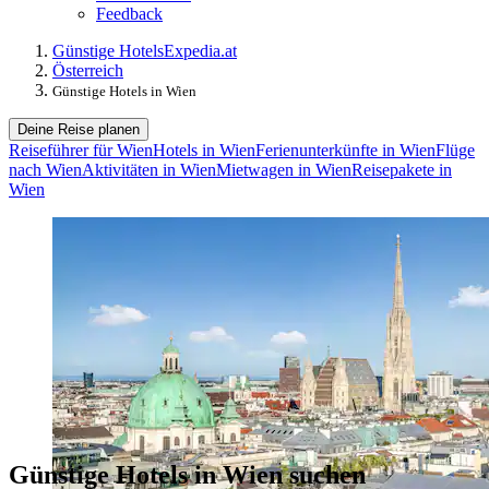
Feedback
Günstige Hotels
Expedia.at
Österreich
Günstige Hotels in Wien
Deine Reise planen
Reiseführer für Wien
Hotels in Wien
Ferienunterkünfte in Wien
Flüge
nach Wien
Aktivitäten in Wien
Mietwagen in Wien
Reisepakete in
Wien
Günstige Hotels in Wien suchen