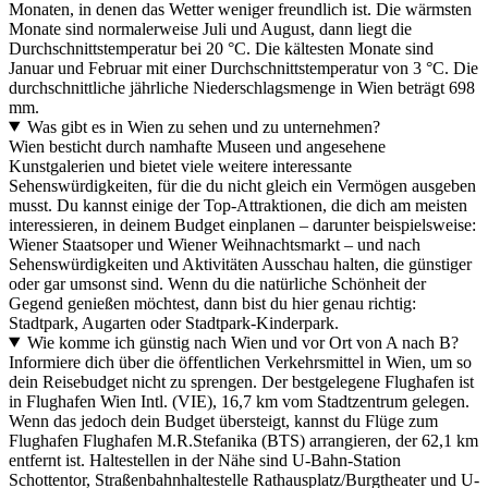
Monaten, in denen das Wetter weniger freundlich ist. Die wärmsten
Monate sind normalerweise Juli und August, dann liegt die
Durchschnittstemperatur bei 20 °C. Die kältesten Monate sind
Januar und Februar mit einer Durchschnittstemperatur von 3 °C. Die
durchschnittliche jährliche Niederschlagsmenge in Wien beträgt 698
mm.
Was gibt es in Wien zu sehen und zu unternehmen?
Wien besticht durch namhafte Museen und angesehene
Kunstgalerien und bietet viele weitere interessante
Sehenswürdigkeiten, für die du nicht gleich ein Vermögen ausgeben
musst. Du kannst einige der Top-Attraktionen, die dich am meisten
interessieren, in deinem Budget einplanen – darunter beispielsweise:
Wiener Staatsoper und Wiener Weihnachtsmarkt – und nach
Sehenswürdigkeiten und Aktivitäten Ausschau halten, die günstiger
oder gar umsonst sind. Wenn du die natürliche Schönheit der
Gegend genießen möchtest, dann bist du hier genau richtig:
Stadtpark, Augarten oder Stadtpark-Kinderpark.
Wie komme ich günstig nach Wien und vor Ort von A nach B?
Informiere dich über die öffentlichen Verkehrsmittel in Wien, um so
dein Reisebudget nicht zu sprengen. Der bestgelegene Flughafen ist
in Flughafen Wien Intl. (VIE), 16,7 km vom Stadtzentrum gelegen.
Wenn das jedoch dein Budget übersteigt, kannst du Flüge zum
Flughafen Flughafen M.R.Stefanika (BTS) arrangieren, der 62,1 km
entfernt ist. Haltestellen in der Nähe sind U-Bahn-Station
Schottentor, Straßenbahnhaltestelle Rathausplatz/Burgtheater und U-