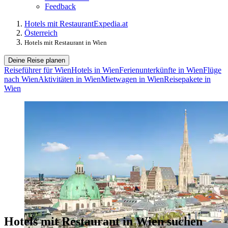
Feedback
Hotels mit Restaurant
Expedia.at
Österreich
Hotels mit Restaurant in Wien
Deine Reise planen
Reiseführer für Wien
Hotels in Wien
Ferienunterkünfte in Wien
Flüge
nach Wien
Aktivitäten in Wien
Mietwagen in Wien
Reisepakete in
Wien
Hotels mit Restaurant in Wien suchen