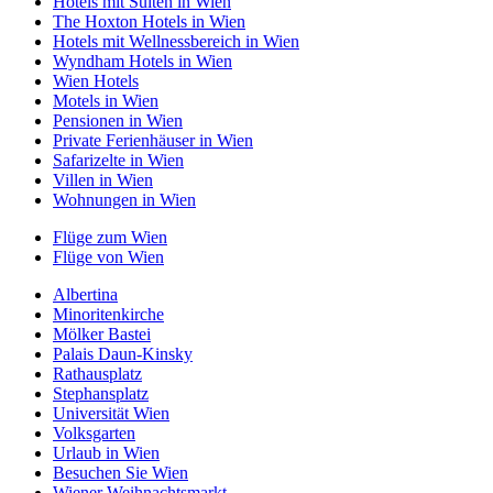
Hotels mit Suiten in Wien
The Hoxton Hotels in Wien
Hotels mit Wellnessbereich in Wien
Wyndham Hotels in Wien
Wien Hotels
Motels in Wien
Pensionen in Wien
Private Ferienhäuser in Wien
Safarizelte in Wien
Villen in Wien
Wohnungen in Wien
Flüge zum Wien
Flüge von Wien
Albertina
Minoritenkirche
Mölker Bastei
Palais Daun-Kinsky
Rathausplatz
Stephansplatz
Universität Wien
Volksgarten
Urlaub in Wien
Besuchen Sie Wien
Wiener Weihnachtsmarkt