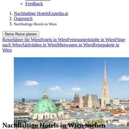
Feedback
Nachhaltige Hotels
Expedia.at
Österreich
Nachhaltige Hotels in Wien
Deine Reise planen
Reiseführer für Wien
Hotels in Wien
Ferienunterkünfte in Wien
Flüge
nach Wien
Aktivitäten in Wien
Mietwagen in Wien
Reisepakete in
Wien
Nachhaltige Hotels in Wien suchen