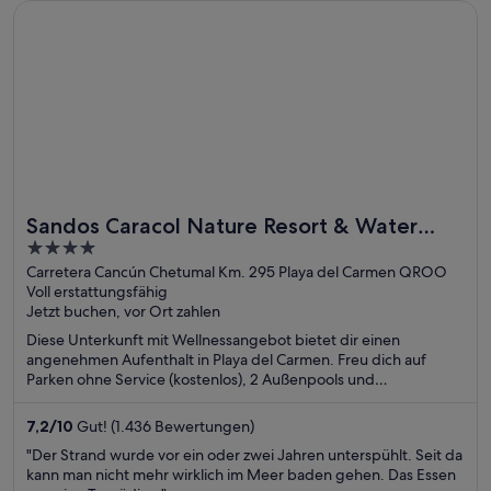
Wird in einem neuen Fenster geöffnet
Sandos Caracol Nature Resort & Water Park All Inclusive
Sandos Caracol Nature Resort & Water
4
Park All Inclusive
out
Carretera Cancún Chetumal Km. 295 Playa del Carmen QROO
Voll erstattungsfähig
of
Jetzt buchen, vor Ort zahlen
5
Diese Unterkunft mit Wellnessangebot bietet dir einen
angenehmen Aufenthalt in Playa del Carmen. Freu dich auf
Parken ohne Service (kostenlos), 2 Außenpools und
Wellnessbereich. Die Gäste loben die sauberen Zimmer und die
familienfreundlichen Annehmlichkeiten in unseren
7,2
/
10
Gut! (1.436 Bewertungen)
Bewertungen. Einige beliebte Sehenswürdigkeiten – Playa del
"Der Strand wurde vor ein oder zwei Jahren unterspühlt. Seit da
Carmen Hauptstrand und Quinta Avenida – befinden sich in der
kann man nicht mehr wirklich im Meer baden gehen. Das Essen
Nähe.