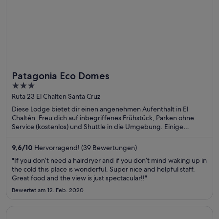
Patagonia Eco Domes
3
out
Ruta 23 El Chalten Santa Cruz
of
Diese Lodge bietet dir einen angenehmen Aufenthalt in El
5
Chaltén. Freu dich auf inbegriffenes Frühstück, Parken ohne
Service (kostenlos) und Shuttle in die Umgebung. Einige
beliebte Sehenswürdigkeiten – Wasserfall Salto El Chorrillo und
Madsen-Haus-Museum – befinden sich in der Nähe.
9,6
/
10
Hervorragend! (39 Bewertungen)
"If you don’t need a hairdryer and if you don’t mind waking up in
the cold this place is wonderful. Super nice and helpful staff.
Great food and the view is just spectacular!!"
Bewertet am 12. Feb. 2020
Wird in einem neuen Fenster geöffnet
Occidental at Xcaret Destination - All Inclusive