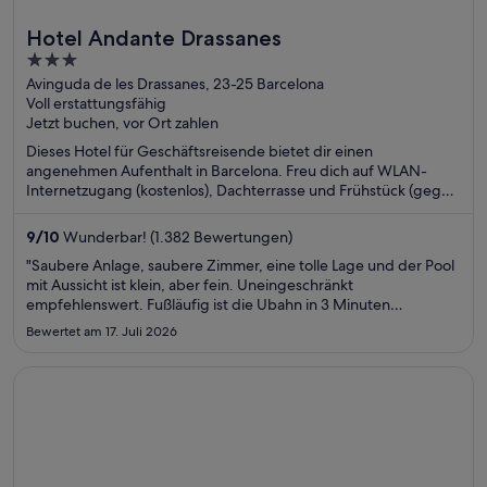
Hotel Andante Drassanes
3
out
Avinguda de les Drassanes, 23-25 Barcelona
Voll erstattungsfähig
of
Jetzt buchen, vor Ort zahlen
5
Dieses Hotel für Geschäftsreisende bietet dir einen
angenehmen Aufenthalt in Barcelona. Freu dich auf WLAN-
Internetzugang (kostenlos), Dachterrasse und Frühstück (gegen
Gebühr). Die Gäste loben das Frühstück und den Pool in
unseren Bewertungen. Einige beliebte Sehenswürdigkeiten –
9
/
10
Wunderbar! (1.382 Bewertungen)
La Rambla und Plaça de Catalunya – befinden sich in der Nähe.
"Saubere Anlage, saubere Zimmer, eine tolle Lage und der Pool
mit Aussicht ist klein, aber fein. Uneingeschränkt
empfehlenswert. Fußläufig ist die Ubahn in 3 Minuten
erreichbar, mehrere kleine Supermärkte und viele Restaurants
Bewertet am 17. Juli 2026
und Bars ebenso in unmittelbarer Nähe, Les Rambles in 5
Minuten zu ..."
Wird in einem neuen Fenster geöffnet
The Green House