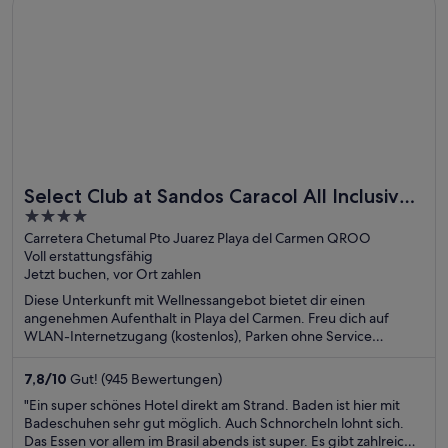
Sehenswürdigkeiten – Van Gogh Museum und Dam – befinden
sich in der Nähe.
Select Club at Sandos Caracol All Inclusive
4
- Adults Only Area
out
Carretera Chetumal Pto Juarez Playa del Carmen QROO
Voll erstattungsfähig
of
Jetzt buchen, vor Ort zahlen
5
Diese Unterkunft mit Wellnessangebot bietet dir einen
angenehmen Aufenthalt in Playa del Carmen. Freu dich auf
WLAN-Internetzugang (kostenlos), Parken ohne Service
(kostenlos) und Wellnessbereich. Einige beliebte
Sehenswürdigkeiten – Playa del Carmen Hauptstrand und
7,8
/
10
Gut! (945 Bewertungen)
Quinta Avenida – befinden sich in der Nähe.
"Ein super schönes Hotel direkt am Strand. Baden ist hier mit
Badeschuhen sehr gut möglich. Auch Schnorcheln lohnt sich.
Das Essen vor allem im Brasil abends ist super. Es gibt zahlreiche