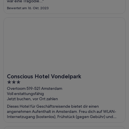
war eine Tragödie..."
Bewertet am 16. Okt. 2023
Wird in einem neuen Fenster geöffnet
Conscious Hotel Vondelpark
Conscious Hotel Vondelpark
3
out
Overtoom 519-521 Amsterdam
Voll erstattungsfähig
of
Jetzt buchen, vor Ort zahlen
5
Dieses Hotel für Geschäftsreisende bietet dir einen
angenehmen Aufenthalt in Amsterdam. Freu dich auf WLAN-
Internetzugang (kostenlos), Frühstück (gegen Gebühr) und
Parken ohne Service (kostenpflichtig). Die Gäste loben das
hilfsbereite Personal in unseren Bewertungen. Einige beliebte
Wird in einem neuen Fenster geöffnet
Select Club at Sandos Caracol All Inclusive - Adults Only Are