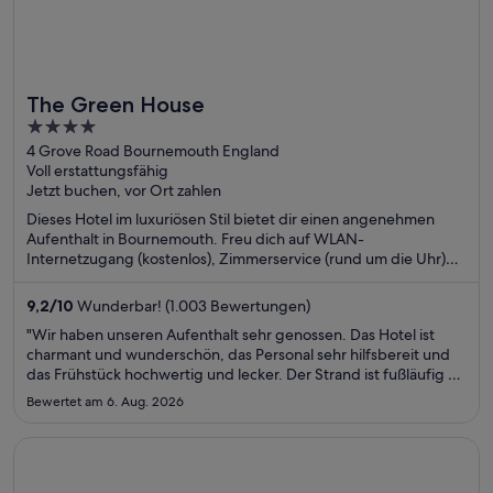
The Green House
4
out
4 Grove Road Bournemouth England
Voll erstattungsfähig
of
Jetzt buchen, vor Ort zahlen
5
Dieses Hotel im luxuriösen Stil bietet dir einen angenehmen
Aufenthalt in Bournemouth. Freu dich auf WLAN-
Internetzugang (kostenlos), Zimmerservice (rund um die Uhr)
und Parken ohne Service (kostenpflichtig). Die Gäste loben das
hilfsbereite Personal und die sauberen Zimmer in unseren
9,2
/
10
Wunderbar! (1.003 Bewertungen)
Bewertungen. Einige beliebte Sehenswürdigkeiten –
"Wir haben unseren Aufenthalt sehr genossen. Das Hotel ist
Bournemouth Beach und Naturhafen Poole Harbour – befinden
charmant und wunderschön, das Personal sehr hilfsbereit und
sich in der Nähe.
das Frühstück hochwertig und lecker. Der Strand ist fußläufig zu
erreichen und Strandtücher können ausgeliehen werden. Es
Bewertet am 6. Aug. 2026
gab eine Kapselmaschine für Kaffee auf dem Zimmer und
täglich ..."
Wird in einem neuen Fenster geöffnet
Patagonia Eco Domes