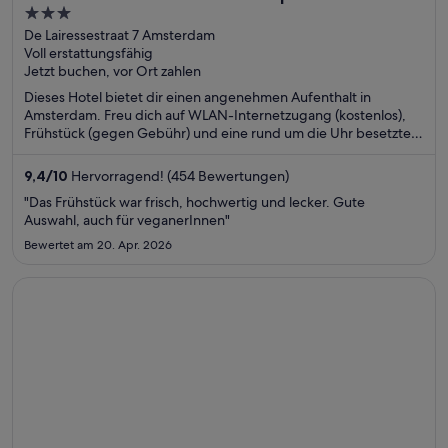
3
out
De Lairessestraat 7 Amsterdam
Voll erstattungsfähig
of
Jetzt buchen, vor Ort zahlen
5
Dieses Hotel bietet dir einen angenehmen Aufenthalt in
Amsterdam. Freu dich auf WLAN-Internetzugang (kostenlos),
Frühstück (gegen Gebühr) und eine rund um die Uhr besetzte
Rezeption. Die Gäste loben das hilfsbereite Personal und die
sauberen Zimmer in unseren Bewertungen. Einige beliebte
9,4
/
10
Hervorragend! (454 Bewertungen)
Sehenswürdigkeiten – Van Gogh Museum und Rijksmuseum –
"Das Frühstück war frisch, hochwertig und lecker. Gute
befinden sich in der Nähe.
Auswahl, auch für veganerInnen"
Bewertet am 20. Apr. 2026
Wird in einem neuen Fenster geöffnet
Hotel Andante Drassanes