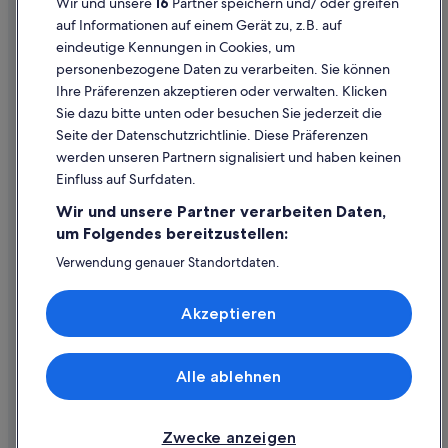
Wir und unsere
16
Partner speichern und/ oder greifen
Cookie-Erklärung
auf Informationen auf einem Gerät zu, z.B. auf
eindeutige Kennungen in Cookies, um
Rechtliche Hinweise/Kontakt
personenbezogene Daten zu verarbeiten. Sie können
Inhaltsrichtlinien und Melden von Inhalten
Ihre Präferenzen akzeptieren oder verwalten. Klicken
Sie dazu bitte unten oder besuchen Sie jederzeit die
Hilfe
Seite der Datenschutzrichtlinie. Diese Präferenzen
werden unseren Partnern signalisiert und haben keinen
Hilfe
Einfluss auf Surfdaten.
Buchung ändern oder stornieren
Wir und unsere Partner verarbeiten Daten,
Rückerstattungsprozess und Zeitrahmen
um Folgendes bereitzustellen:
Buchen Sie einen Flug mit einer Gutschrift bei der Fluggesellschaft
Verwendung genauer Standortdaten.
Endgeräteeigenschaften zur Identifikation aktiv abfragen.
Internationale Reisedokumente
Speichern von oder Zugriff auf Informationen auf einem
Akzeptieren
Endgerät. Personalisierte Werbung und Inhalte, Messung
von Werbeleistung und der Performance von Inhalten,
Zielgruppenforschung sowie Entwicklung und
Verbesserung von Angeboten.
Alle ablehnen
© 2026 Expedia, Inc., ein Unternehmen der Expedia Group. Alle Rechte
Liste der Partner (Lieferanten)
vorbehalten. Expedia und das Expedia-Logo sind Handelsmarken oder
eingetragene Handelsmarken von Expedia, Inc.
Zwecke anzeigen