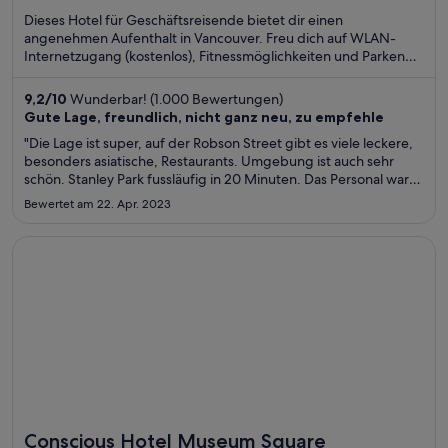
of
Dieses Hotel für Geschäftsreisende bietet dir einen
5
angenehmen Aufenthalt in Vancouver. Freu dich auf WLAN-
Internetzugang (kostenlos), Fitnessmöglichkeiten und Parken
ohne Service (kostenpflichtig). Die Gäste loben das hilfsbereite
Personal und die sauberen Zimmer in unseren Bewertungen.
9,2
/
10
Wunderbar! (1.000 Bewertungen)
Einige beliebte Sehenswürdigkeiten – Vancouver Waterfront
Gute Lage, freundlich, nicht ganz neu, zu empfehle
und Stanley Park – befinden sich in der Nähe.
"Die Lage ist super, auf der Robson Street gibt es viele leckere,
besonders asiatische, Restaurants. Umgebung ist auch sehr
schön. Stanley Park fussläufig in 20 Minuten. Das Personal war
sehr zuvorkommend, allerdings hatten wir ohne Frühstück und
Bewertet am 22. Apr. 2023
die Bar schließt um 9:30pm…"
Wird in einem neuen Fenster geöffnet
Conscious Hotel Museum Square
Conscious Hotel Museum Square