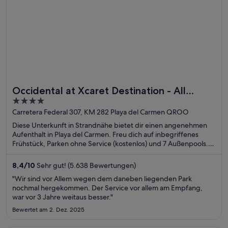
Occidental at Xcaret Destination - All
4
Inclusive
out
Carretera Federal 307, KM 282 Playa del Carmen QROO
of
Diese Unterkunft in Strandnähe bietet dir einen angenehmen
5
Aufenthalt in Playa del Carmen. Freu dich auf inbegriffenes
Frühstück, Parken ohne Service (kostenlos) und 7 Außenpools.
Die Gäste loben den Pool und das hilfsbereite Personal in
unseren Bewertungen. Einige beliebte Sehenswürdigkeiten –
8,4
/
10
Sehr gut! (5.638 Bewertungen)
Öko-Themenpark Xcaret Eco und Freizeitpark Xplor – befinden
"Wir sind vor Allem wegen dem daneben liegenden Park
sich in der Nähe.
nochmal hergekommen. Der Service vor allem am Empfang,
war vor 3 Jahre weitaus besser."
Bewertet am 2. Dez. 2025