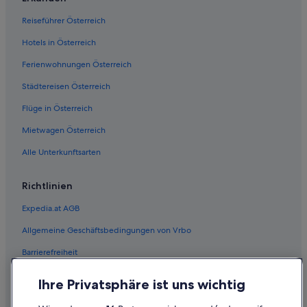
Reiseführer Österreich
Hotels in Österreich
Ferienwohnungen Österreich
Städtereisen Österreich
Flüge in Österreich
Mietwagen Österreich
Alle Unterkunftsarten
Richtlinien
Expedia.at AGB
Allgemeine Geschäftsbedingungen von Vrbo
Barrierefreiheit
Einreisebestimmungen
Ihre Privatsphäre ist uns wichtig
Datenschutzerklärung