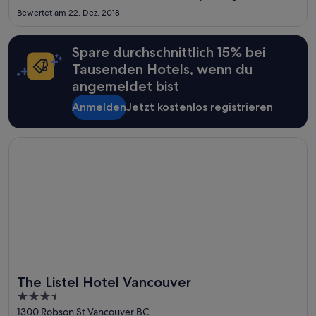
Möglichkeiten im Hotel etwas zu unternehmen. Sei es
Bewertet am 22. Dez. 2018
Schnorcheln in der Cenote oder auch schwimmen im
hoteleigenen ..."
Spare durchschnittlich 15% bei
Tausenden Hotels, wenn du
angemeldet bist
Anmelden
Jetzt kostenlos registrieren
Wird in einem neuen Fenster geöffnet
The Listel Hotel Vancouver
The Listel Hotel Vancouver
3.5
out
1300 Robson St Vancouver BC