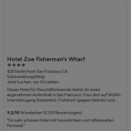
Wird in einem neuen Fenster geöffnet
Hotel Zoe Fisherman's Wharf
Hotel Zoe Fisherman's Wharf
4
out
425 North Point San Francisco CA
Voll erstattungsfähig
of
Jetzt buchen, vor Ort zahlen
5
Dieses Hotel für Geschäftsreisende bietet dir einen
angenehmen Aufenthalt in San Francisco. Freu dich auf WLAN-
Internetzugang (kostenlos), Frühstück (gegen Gebühr) und
Zimmerservice (bitte Zeiten beachten). Die Gäste loben das
Restaurant und das hilfsbereite Personal in unseren
9,2
/
10
Wunderbar! (2.123 Bewertungen)
Bewertungen. Einige beliebte Sehenswürdigkeiten – Pier 39
"Ein sehr schönes Hotel mit freundlichem und hilfsbereiten
und Lombard Street – befinden sich in der Nähe.
Personal."