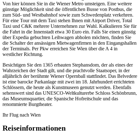
Von hier können Sie in die Wiener Metro umsteigen. Eine weitere
günstige Möglichkeit sind die öffentlichen Busse von Postbus, die
zum Süd- und Westbahnhof sowie zum Schwedenplatz verkehren.
Für eine Tour mit dem Taxi stehen Ihnen mit Airport Driver, Total
Taxi und C&K mehrere Unternehmen zur Wahl. Kalkulieren Sie für
die Fahrt in die Innenstadt etwa 30 Euro ein. Falls Sie einen günstig
über Expedia gebuchten Leihwagen abholen möchten, finden Sie
die Schalter der ansässigen Mietwagenfirmen in den Eingangshallen
der Terminals. Per Pkw erreichen Sie Wien über die A 4 in
westlicher Richtung.
Besichtigen Sie den 1365 erbauten Stephansdom, der als eines der
Wahrzeichen der Stadt gilt, und die prachtvolle Staatsoper, in der
alljährlich der berühmte Wiener Opernball stattfindet. Das Belvedere
ist eine barocke Parkanlage mit zwei im 18. Jahrhundert errichteten
Schlössern, die heute als Kunstmuseen genutzt werden. Ebenfalls
sehenswert sind das UNESCO-Weltkulturerbe Schloss Schönbrunn,
das Museumsquartier, die Spanische Hofreitschule und das
renommierte Burgtheater.
Ihr Flug nach Wien
Reiseinformationen