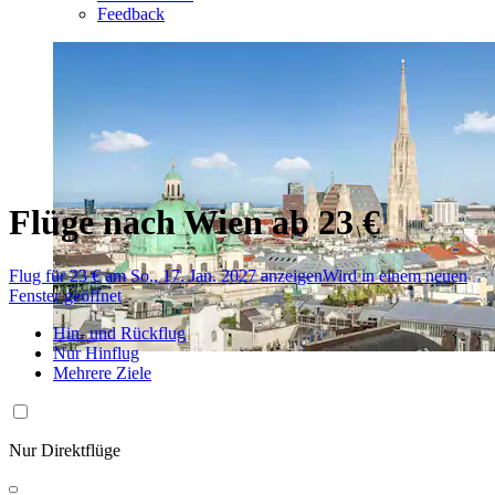
Feedback
Flüge nach Wien ab 23 €
Flug für 23 € am So., 17. Jan. 2027 anzeigen
Wird in einem neuen
Fenster geöffnet
Hin- und Rückflug
Nur Hinflug
Mehrere Ziele
Nur Direktflüge