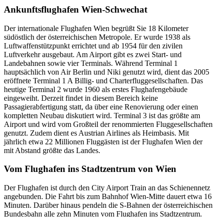
Ankunftsflughafen Wien-Schwechat
Der internationale Flughafen Wien begrüßt Sie 18 Kilometer
südöstlich der österreichischen Metropole. Er wurde 1938 als
Luftwaffenstützpunkt errichtet und ab 1954 für den zivilen
Luftverkehr ausgebaut. Am Airport gibt es zwei Start- und
Landebahnen sowie vier Terminals. Während Terminal 1
hauptsächlich von Air Berlin und Niki genutzt wird, dient das 2005
eröffnete Terminal 1 A Billig- und Charterfluggesellschaften. Das
heutige Terminal 2 wurde 1960 als erstes Flughafengebäude
eingeweiht. Derzeit findet in diesem Bereich keine
Passagierabfertigung statt, da über eine Renovierung oder einen
kompletten Neubau diskutiert wird. Terminal 3 ist das größte am
Airport und wird vom Großteil der renommierten Fluggesellschaften
genutzt. Zudem dient es Austrian Airlines als Heimbasis. Mit
jährlich etwa 22 Millionen Fluggästen ist der Flughafen Wien der
mit Abstand größte das Landes.
Vom Flughafen ins Stadtzentrum von Wien
Der Flughafen ist durch den City Airport Train an das Schienennetz
angebunden. Die Fahrt bis zum Bahnhof Wien-Mitte dauert etwa 16
Minuten. Darüber hinaus pendeln die S-Bahnen der österreichischen
Bundesbahn alle zehn Minuten vom Flughafen ins Stadtzentrum.