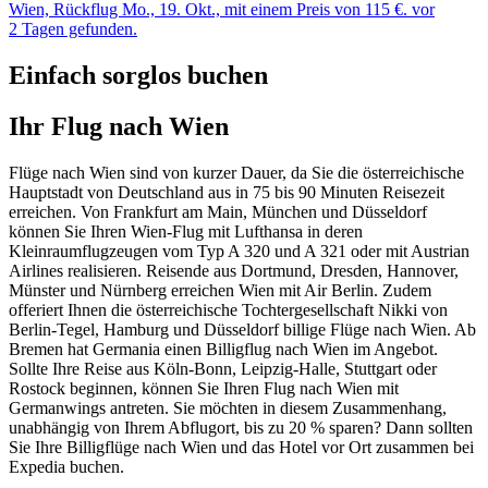
Wien, Rückflug Mo., 19. Okt., mit einem Preis von 115 €. vor
2 Tagen gefunden.
Einfach sorglos buchen
Ihr Flug nach Wien
Flüge nach Wien sind von kurzer Dauer, da Sie die österreichische
Hauptstadt von Deutschland aus in 75 bis 90 Minuten Reisezeit
erreichen. Von Frankfurt am Main, München und Düsseldorf
können Sie Ihren Wien-Flug mit Lufthansa in deren
Kleinraumflugzeugen vom Typ A 320 und A 321 oder mit Austrian
Airlines realisieren. Reisende aus Dortmund, Dresden, Hannover,
Münster und Nürnberg erreichen Wien mit Air Berlin. Zudem
offeriert Ihnen die österreichische Tochtergesellschaft Nikki von
Berlin-Tegel, Hamburg und Düsseldorf billige Flüge nach Wien. Ab
Bremen hat Germania einen Billigflug nach Wien im Angebot.
Sollte Ihre Reise aus Köln-Bonn, Leipzig-Halle, Stuttgart oder
Rostock beginnen, können Sie Ihren Flug nach Wien mit
Germanwings antreten. Sie möchten in diesem Zusammenhang,
unabhängig von Ihrem Abflugort, bis zu 20 % sparen? Dann sollten
Sie Ihre Billigflüge nach Wien und das Hotel vor Ort zusammen bei
Expedia buchen.