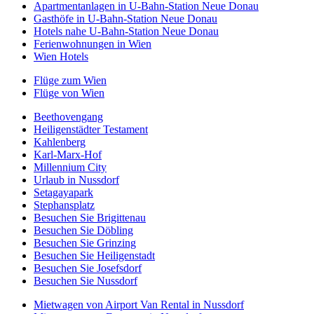
Apartmentanlagen in U-Bahn-Station Neue Donau
Gasthöfe in U-Bahn-Station Neue Donau
Hotels nahe U-Bahn-Station Neue Donau
Ferienwohnungen in Wien
Wien Hotels
Flüge zum Wien
Flüge von Wien
Beethovengang
Heiligenstädter Testament
Kahlenberg
Karl-Marx-Hof
Millennium City
Urlaub in Nussdorf
Setagayapark
Stephansplatz
Besuchen Sie Brigittenau
Besuchen Sie Döbling
Besuchen Sie Grinzing
Besuchen Sie Heiligenstadt
Besuchen Sie Josefsdorf
Besuchen Sie Nussdorf
Mietwagen von Airport Van Rental in Nussdorf