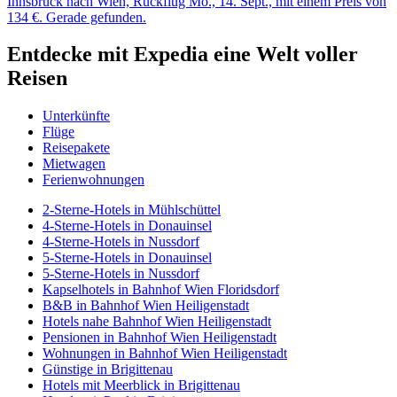
Innsbruck nach Wien, Rückflug Mo., 14. Sept., mit einem Preis von
134 €. Gerade gefunden.
Entdecke mit Expedia eine Welt voller
Reisen
Unterkünfte
Flüge
Reisepakete
Mietwagen
Ferienwohnungen
2-Sterne-Hotels in Mühlschüttel
4-Sterne-Hotels in Donauinsel
4-Sterne-Hotels in Nussdorf
5-Sterne-Hotels in Donauinsel
5-Sterne-Hotels in Nussdorf
Kapselhotels in Bahnhof Wien Floridsdorf
B&B in Bahnhof Wien Heiligenstadt
Hotels nahe Bahnhof Wien Heiligenstadt
Pensionen in Bahnhof Wien Heiligenstadt
Wohnungen in Bahnhof Wien Heiligenstadt
Günstige in Brigittenau
Hotels mit Meerblick in Brigittenau