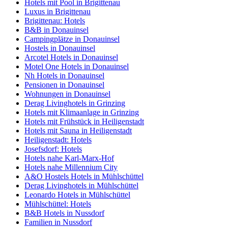
Hotels mit Pool in Brigittenau
Luxus in Brigittenau
Brigittenau: Hotels
B&B in Donauinsel
Campingplätze in Donauinsel
Hostels in Donauinsel
Arcotel Hotels in Donauinsel
Motel One Hotels in Donauinsel
Nh Hotels in Donauinsel
Pensionen in Donauinsel
Wohnungen in Donauinsel
Derag Livinghotels in Grinzing
Hotels mit Klimaanlage in Grinzing
Hotels mit Frühstück in Heiligenstadt
Hotels mit Sauna in Heiligenstadt
Heiligenstadt: Hotels
Josefsdorf: Hotels
Hotels nahe Karl-Marx-Hof
Hotels nahe Millennium City
A&O Hostels Hotels in Mühlschüttel
Derag Livinghotels in Mühlschüttel
Leonardo Hotels in Mühlschüttel
Mühlschüttel: Hotels
B&B Hotels in Nussdorf
Familien in Nussdorf