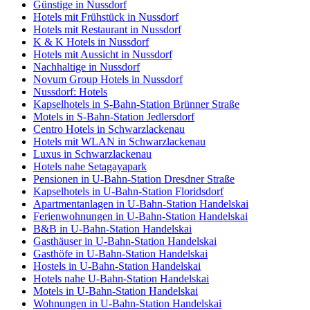
Günstige in Nussdorf
Hotels mit Frühstück in Nussdorf
Hotels mit Restaurant in Nussdorf
K & K Hotels in Nussdorf
Hotels mit Aussicht in Nussdorf
Nachhaltige in Nussdorf
Novum Group Hotels in Nussdorf
Nussdorf: Hotels
Kapselhotels in S-Bahn-Station Brünner Straße
Motels in S-Bahn-Station Jedlersdorf
Centro Hotels in Schwarzlackenau
Hotels mit WLAN in Schwarzlackenau
Luxus in Schwarzlackenau
Hotels nahe Setagayapark
Pensionen in U-Bahn-Station Dresdner Straße
Kapselhotels in U-Bahn-Station Floridsdorf
Apartmentanlagen in U-Bahn-Station Handelskai
Ferienwohnungen in U-Bahn-Station Handelskai
B&B in U-Bahn-Station Handelskai
Gasthäuser in U-Bahn-Station Handelskai
Gasthöfe in U-Bahn-Station Handelskai
Hostels in U-Bahn-Station Handelskai
Hotels nahe U-Bahn-Station Handelskai
Motels in U-Bahn-Station Handelskai
Wohnungen in U-Bahn-Station Handelskai