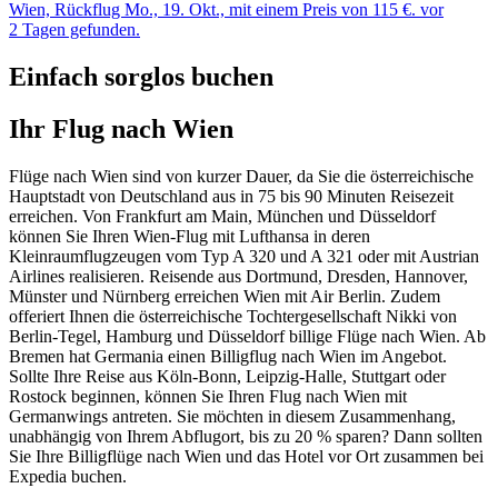
Wien, Rückflug Mo., 19. Okt., mit einem Preis von 115 €. vor
2 Tagen gefunden.
Einfach sorglos buchen
Ihr Flug nach Wien
Flüge nach Wien sind von kurzer Dauer, da Sie die österreichische
Hauptstadt von Deutschland aus in 75 bis 90 Minuten Reisezeit
erreichen. Von Frankfurt am Main, München und Düsseldorf
können Sie Ihren Wien-Flug mit Lufthansa in deren
Kleinraumflugzeugen vom Typ A 320 und A 321 oder mit Austrian
Airlines realisieren. Reisende aus Dortmund, Dresden, Hannover,
Münster und Nürnberg erreichen Wien mit Air Berlin. Zudem
offeriert Ihnen die österreichische Tochtergesellschaft Nikki von
Berlin-Tegel, Hamburg und Düsseldorf billige Flüge nach Wien. Ab
Bremen hat Germania einen Billigflug nach Wien im Angebot.
Sollte Ihre Reise aus Köln-Bonn, Leipzig-Halle, Stuttgart oder
Rostock beginnen, können Sie Ihren Flug nach Wien mit
Germanwings antreten. Sie möchten in diesem Zusammenhang,
unabhängig von Ihrem Abflugort, bis zu 20 % sparen? Dann sollten
Sie Ihre Billigflüge nach Wien und das Hotel vor Ort zusammen bei
Expedia buchen.