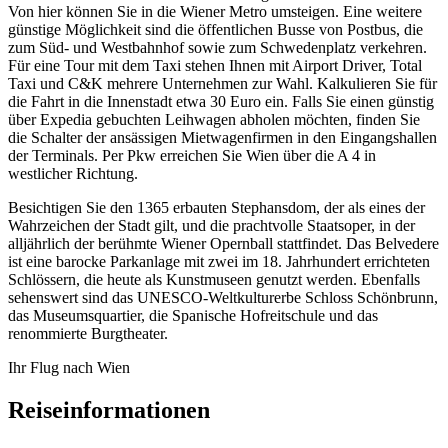
Von hier können Sie in die Wiener Metro umsteigen. Eine weitere
günstige Möglichkeit sind die öffentlichen Busse von Postbus, die
zum Süd- und Westbahnhof sowie zum Schwedenplatz verkehren.
Für eine Tour mit dem Taxi stehen Ihnen mit Airport Driver, Total
Taxi und C&K mehrere Unternehmen zur Wahl. Kalkulieren Sie für
die Fahrt in die Innenstadt etwa 30 Euro ein. Falls Sie einen günstig
über Expedia gebuchten Leihwagen abholen möchten, finden Sie
die Schalter der ansässigen Mietwagenfirmen in den Eingangshallen
der Terminals. Per Pkw erreichen Sie Wien über die A 4 in
westlicher Richtung.
Besichtigen Sie den 1365 erbauten Stephansdom, der als eines der
Wahrzeichen der Stadt gilt, und die prachtvolle Staatsoper, in der
alljährlich der berühmte Wiener Opernball stattfindet. Das Belvedere
ist eine barocke Parkanlage mit zwei im 18. Jahrhundert errichteten
Schlössern, die heute als Kunstmuseen genutzt werden. Ebenfalls
sehenswert sind das UNESCO-Weltkulturerbe Schloss Schönbrunn,
das Museumsquartier, die Spanische Hofreitschule und das
renommierte Burgtheater.
Ihr Flug nach Wien
Reiseinformationen