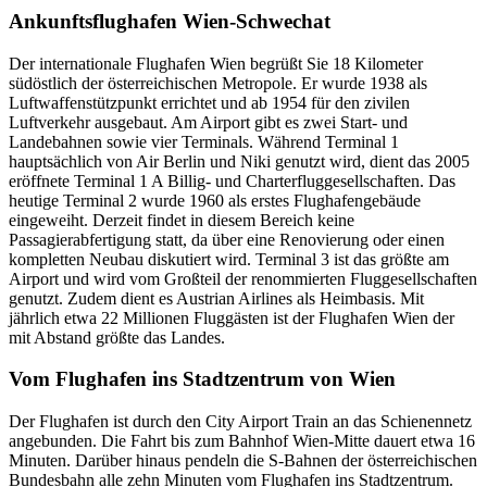
Ankunftsflughafen Wien-Schwechat
Der internationale Flughafen Wien begrüßt Sie 18 Kilometer
südöstlich der österreichischen Metropole. Er wurde 1938 als
Luftwaffenstützpunkt errichtet und ab 1954 für den zivilen
Luftverkehr ausgebaut. Am Airport gibt es zwei Start- und
Landebahnen sowie vier Terminals. Während Terminal 1
hauptsächlich von Air Berlin und Niki genutzt wird, dient das 2005
eröffnete Terminal 1 A Billig- und Charterfluggesellschaften. Das
heutige Terminal 2 wurde 1960 als erstes Flughafengebäude
eingeweiht. Derzeit findet in diesem Bereich keine
Passagierabfertigung statt, da über eine Renovierung oder einen
kompletten Neubau diskutiert wird. Terminal 3 ist das größte am
Airport und wird vom Großteil der renommierten Fluggesellschaften
genutzt. Zudem dient es Austrian Airlines als Heimbasis. Mit
jährlich etwa 22 Millionen Fluggästen ist der Flughafen Wien der
mit Abstand größte das Landes.
Vom Flughafen ins Stadtzentrum von Wien
Der Flughafen ist durch den City Airport Train an das Schienennetz
angebunden. Die Fahrt bis zum Bahnhof Wien-Mitte dauert etwa 16
Minuten. Darüber hinaus pendeln die S-Bahnen der österreichischen
Bundesbahn alle zehn Minuten vom Flughafen ins Stadtzentrum.