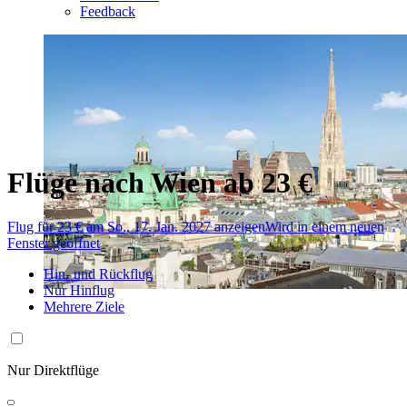
Feedback
Flüge nach Wien ab 23 €
Flug für 23 € am So., 17. Jan. 2027 anzeigen
Wird in einem neuen
Fenster geöffnet
Hin- und Rückflug
Nur Hinflug
Mehrere Ziele
Nur Direktflüge