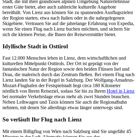
Stadt, die mit ihrer grandiosen alpinen Umgebung Naturerlebnisse
erster Güte bietet, aber auch zahlreiche kulturelle Angebote
bereithält. Von Lienz aus können Sie zu spannenden Ausflugszielen
der Region starten, etwa nach Italien oder in die nahegelegenen
Skigebiete. Vertrauen Sie auf die jahrelange Erfahrung von Expedia,
wenn Sie einen Flug nach Lienz buchen möchten, und sichern Sie
sich die kleinen Preise, die Ihnen der Reisevermittler bietet.
Idyllische Stadt in Osttirol
Fast 12.000 Menschen leben in Lienz, dem wirtschaftlichen und
kulturellen Mittelpunkt Osttirols. Der Ort ist geprägt von der
fantastischen Natur der Region sowie den beiden Flüssen Isel und
Drau, die malerisch durch das Zentrum fließen. Bei einem Flug nach
Lienz landen Sie in der Regel in Salzburg. Der Wolfgang-Amadeus-
Mozart-Flughafen der Festspielstadt liegt circa 180 Kilometer
nördlich von Ihrem Reiseziel, sodass Sie bis zu Ihrem
Hotel in Lienz
bei normaler Verkehrslage etwas mehr als zwei Stunden brauchen.
Neben Leihwagen und Taxis können Sie auch die Regionalbahn
nehmen, mit denen Sie allerdings etwas länger unterwegs sind.
So verläuft Ihr Flug nach Lienz
Mit einem Billigflug von Wien nach Salzburg sind Sie ungefähr 45
Minuten in der Luft. Alternativ können Sie aus der