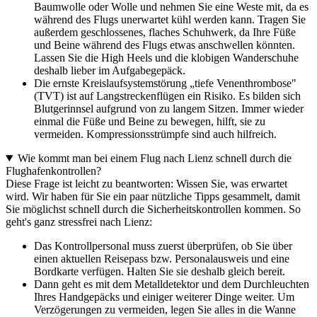
Baumwolle oder Wolle und nehmen Sie eine Weste mit, da es
während des Flugs unerwartet kühl werden kann. Tragen Sie
außerdem geschlossenes, flaches Schuhwerk, da Ihre Füße
und Beine während des Flugs etwas anschwellen könnten.
Lassen Sie die High Heels und die klobigen Wanderschuhe
deshalb lieber im Aufgabegepäck.
Die ernste Kreislaufsystemstörung „tiefe Venenthrombose"
(TVT) ist auf Langstreckenflügen ein Risiko. Es bilden sich
Blutgerinnsel aufgrund von zu langem Sitzen. Immer wieder
einmal die Füße und Beine zu bewegen, hilft, sie zu
vermeiden. Kompressionsstrümpfe sind auch hilfreich.
Wie kommt man bei einem Flug nach Lienz schnell durch die
Flughafenkontrollen?
Diese Frage ist leicht zu beantworten: Wissen Sie, was erwartet
wird. Wir haben für Sie ein paar nützliche Tipps gesammelt, damit
Sie möglichst schnell durch die Sicherheitskontrollen kommen. So
geht's ganz stressfrei nach Lienz:
Das Kontrollpersonal muss zuerst überprüfen, ob Sie über
einen aktuellen Reisepass bzw. Personalausweis und eine
Bordkarte verfügen. Halten Sie sie deshalb gleich bereit.
Dann geht es mit dem Metalldetektor und dem Durchleuchten
Ihres Handgepäcks und einiger weiterer Dinge weiter. Um
Verzögerungen zu vermeiden, legen Sie alles in die Wanne