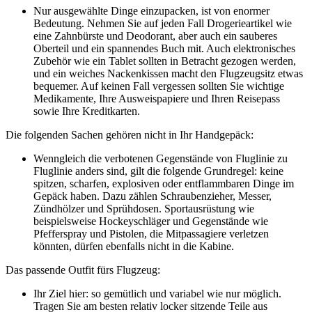
Nur ausgewählte Dinge einzupacken, ist von enormer
Bedeutung. Nehmen Sie auf jeden Fall Drogerieartikel wie
eine Zahnbürste und Deodorant, aber auch ein sauberes
Oberteil und ein spannendes Buch mit. Auch elektronisches
Zubehör wie ein Tablet sollten in Betracht gezogen werden,
und ein weiches Nackenkissen macht den Flugzeugsitz etwas
bequemer. Auf keinen Fall vergessen sollten Sie wichtige
Medikamente, Ihre Ausweispapiere und Ihren Reisepass
sowie Ihre Kreditkarten.
Die folgenden Sachen gehören nicht in Ihr Handgepäck:
Wenngleich die verbotenen Gegenstände von Fluglinie zu
Fluglinie anders sind, gilt die folgende Grundregel: keine
spitzen, scharfen, explosiven oder entflammbaren Dinge im
Gepäck haben. Dazu zählen Schraubenzieher, Messer,
Zündhölzer und Sprühdosen. Sportausrüstung wie
beispielsweise Hockeyschläger und Gegenstände wie
Pfefferspray und Pistolen, die Mitpassagiere verletzen
könnten, dürfen ebenfalls nicht in die Kabine.
Das passende Outfit fürs Flugzeug:
Ihr Ziel hier: so gemütlich und variabel wie nur möglich.
Tragen Sie am besten relativ locker sitzende Teile aus