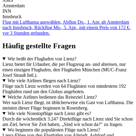
AMS
Amsterdam
INN
Innsbruck
Flug mit Lufthansa auswählen, Abflug Do., 1. Apr. ab Amsterdam
nach Innsbruck, Rückflug Mo., 5. Apr., mit einem Preis von 172 €.
vor 3 Stunden gefunden.
Häufig gestellte Fragen
Wie heißt der Flughafen von Lienz?
Lienz bietet für Urlauber, die per Flugzeug an- und abreisen, nur
einen einzigen Flughafen, den Flughafen München (MUC-Franz
Josef Strauß Intl.).
Wie viele Airlines fliegen nach Lienz?
Flüge nach Lienz werden von 64 Fluglinien von mindestens 192
Flughäfen rund um den Globus angeboten.
Welche Airlines bedienen das Reiseziel Lienz?
Wer nach Lienz fliegt, ist üblicherweise ein Gast von Lufthansa. Die
meisten dieser Flüge beginnen in Rosenberg.
Wie viele Nonstopflüge nach Lienz gibt es?
Durch die wöchentlich 3.247 Direktflüge nach Lienz sind Sie schon
am Ziel, bevor Sie Zeit haben, „Sind wir schon da?" zu fragen.
Wo beginnen die populärsten Flüge nach Lienz?
Lienz-Flüge von den Flughäfen von Altstadt, Ashford und