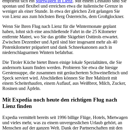
empfiehlt sich ein
Mietwagen in Lienz
. Mit einem Leihauto sind Sie
spontan und flexibel und erreichen etwa die italienische Grenze in
weniger als einer Stunde. In etwa der gleichen Zeit gelangen Sie
von Lienz aus zum höchsten Berg Österreichs, dem Großglockner.
Wenn Sie Ihren Flug nach Lienz für die Wintermonate geplant
haben, lohnt sich eine anschließende Fahrt in die 25 Kilometer
entfernte Matrei, wo Sie das größte Skigebiet Osttirols erwartet.
Zwischen Dezember und April sind hier insgesamt mehr als 40
Pistenkilometer präpariert und dank Schneekanonen auch in
niederschlagsarmen Wintern befahrbar.
Die Tiroler Küche bietet Ihnen einige lokale Spezialitäten, die Sie
andernorts kaum finden werden. Probieren Sie etwa die hiesige
Gerstensuppe, die zusammen mit geräuchertem Schweinefleisch und
Speck serviert wird. Abschließen können Sie Ihre Mahlzeit mit
einem Scheiterhaufen, einem Auflauf, aus Weißbrot, Milch, Zucker,
Rosinen und Äpfeln.
Mit Expedia noch heute den richtigen Flug nach
Lienz finden
Expedia vermittelt bereits seit 1996 billige Flüge, Hotels, Mietwagen
und vieles mehr, was zu einem unvergesslichen Urlaub gehört, an
Menschen auf der ganzen Welt. Dank der Partnerschaften mit den