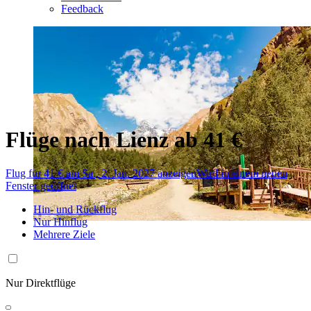
Feedback
Flüge nach Lienz ab 41 €
Flug für 41 € am Sa., 2. Jan. 2027 anzeigen
Wird in einem neuen
Fenster geöffnet
Hin- und Rückflug
Nur Hinflug
Mehrere Ziele
Nur Direktflüge