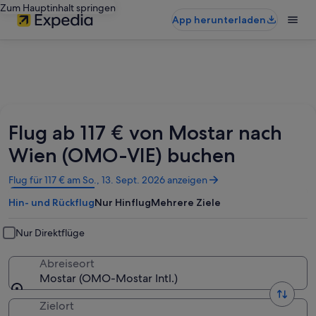
Zum Hauptinhalt springen
App herunterladen
Flug ab 117 € von Mostar nach
Wien (OMO-VIE) buchen
Wird
Flug für 117 € am So., 13. Sept. 2026 anzeigen
in
Hin- und Rückflug
Nur Hinflug
Mehrere Ziele
einem
neuen
Fenster
Nur Direktflüge
geöffnet
Abreiseort
Mostar (OMO-Mostar Intl.)
Zielort