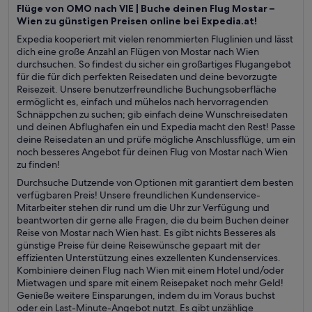
Flüge von OMO nach VIE | Buche deinen Flug Mostar –
Wien zu günstigen Preisen online bei Expedia.at!
Expedia kooperiert mit vielen renommierten Fluglinien und lässt
dich eine große Anzahl an Flügen von Mostar nach Wien
durchsuchen. So findest du sicher ein großartiges Flugangebot
für die für dich perfekten Reisedaten und deine bevorzugte
Reisezeit. Unsere benutzerfreundliche Buchungsoberfläche
ermöglicht es, einfach und mühelos nach hervorragenden
Schnäppchen zu suchen; gib einfach deine Wunschreisedaten
und deinen Abflughafen ein und Expedia macht den Rest! Passe
deine Reisedaten an und prüfe mögliche Anschlussflüge, um ein
noch besseres Angebot für deinen Flug von Mostar nach Wien
zu finden!
Durchsuche Dutzende von Optionen mit garantiert dem besten
verfügbaren Preis! Unsere freundlichen Kundenservice-
Mitarbeiter stehen dir rund um die Uhr zur Verfügung und
beantworten dir gerne alle Fragen, die du beim Buchen deiner
Reise von Mostar nach Wien hast. Es gibt nichts Besseres als
günstige Preise für deine Reisewünsche gepaart mit der
effizienten Unterstützung eines exzellenten Kundenservices.
Kombiniere deinen Flug nach Wien mit einem Hotel und/oder
Mietwagen und spare mit einem Reisepaket noch mehr Geld!
Genieße weitere Einsparungen, indem du im Voraus buchst
oder ein Last-Minute-Angebot nutzt. Es gibt unzählige