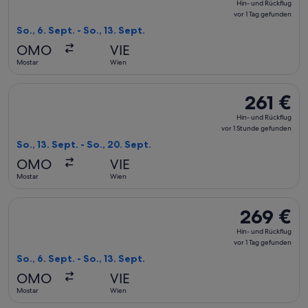
Hin- und Rückflug
und
vor 1 Tag gefunden
Rückflug,
So., 6. Sept. - So., 13. Sept.
vor
OMO
VIE
1 Tag
Mostar
Wien
gefunden
Flug mit Air Serbia auswählen, Abflug So., 13. Sept. ab Most
261 €
261 €
Hin-
Hin- und Rückflug
und
vor 1 Stunde gefunden
Rückflug,
So., 13. Sept. - So., 20. Sept.
vor
OMO
VIE
1 Stunde
Mostar
Wien
gefunden
Flug mit Air Serbia auswählen, Abflug So., 6. Sept. ab Mosta
269 €
269 €
Hin-
Hin- und Rückflug
und
vor 1 Tag gefunden
Rückflug,
So., 6. Sept. - So., 13. Sept.
vor
OMO
VIE
1 Tag
Mostar
Wien
gefunden