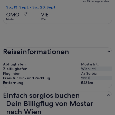
und
vor 1 Stunde gefunden
Rückflug,
So., 13. Sept. - So., 20. Sept.
vor
OMO
VIE
1 Stunde
Mostar
Wien
gefunden
Reiseinformationen
Abflughafen
Mostar Intl.
Zielflughafen
Wien Intl.
Fluglinien
Air Serbia
Preis für Hin- und Rückflug
233 €
Entfernung
543
km
Einfach sorglos buchen
Dein Billigflug von Mostar nach Wien
Dein Billigflug von Mostar
nach Wien