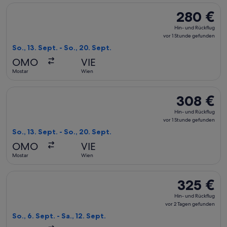
Flug mit Air Serbia auswählen, Abflug So., 13. Sept. ab Most
280 €
280 €
Hin-
Hin- und Rückflug
und
vor 1 Stunde gefunden
Rückflug,
So., 13. Sept. - So., 20. Sept.
vor
OMO
VIE
1 Stunde
Mostar
Wien
gefunden
Flug mit Air Serbia auswählen, Abflug So., 13. Sept. ab Most
308 €
308 €
Hin-
Hin- und Rückflug
und
vor 1 Stunde gefunden
Rückflug,
So., 13. Sept. - So., 20. Sept.
vor
OMO
VIE
1 Stunde
Mostar
Wien
gefunden
Flug mit Air Serbia auswählen, Abflug So., 6. Sept. ab Mosta
325 €
325 €
Hin-
Hin- und Rückflug
und
vor 2 Tagen gefunden
Rückflug,
So., 6. Sept. - Sa., 12. Sept.
vor