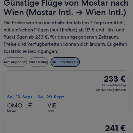
Günstige Flüge von Mostar nach
Wien (Mostar Intl. → Wien Intl.)
Die Preise wurden innerhalb der letzten 7 Tage ermittelt,
mit einfachen Flügen (nur Hinflug) ab 117 € und Hin- und
Rückflügen ab 233 €, für den angegebenen Zeitraum.
Preise und Verfügbarkeiten können sich ändern. Es gelten
zusätzliche Bedingungen.
Alle Angebote
Nur Hinflug
Hin- und Rückflug
Flug mit Air Serbia auswählen, Abflug So., 13. Sept. ab Most
233 €
233 €
Hin-
Hin- und Rückflug
und
vor 1 Stunde gefunden
Rückflug,
So., 13. Sept. - So., 20. Sept.
vor
OMO
VIE
1 Stunde
Mostar
Wien
gefunden
Flug mit Air Serbia auswählen, Abflug So., 6. Sept. ab Mostar
241 €
241 €
Hin-