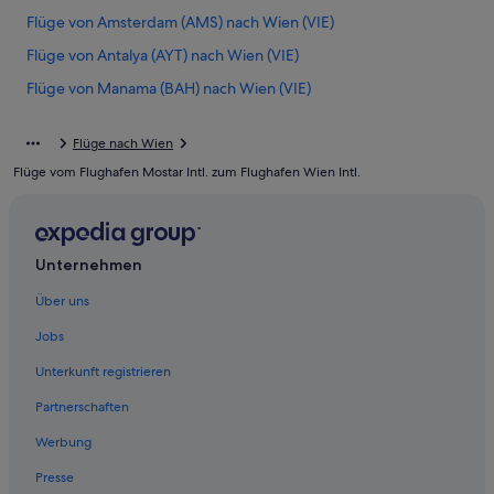
Flüge von Amsterdam (AMS) nach Wien (VIE)
Flüge von Antalya (AYT) nach Wien (VIE)
Flüge von Manama (BAH) nach Wien (VIE)
Flüge von Baia Mare (BAY) nach Wien (VIE)
Flüge nach Wien
Flüge von Brindisi (BDS) nach Wien (VIE)
Flüge vom Flughafen Mostar Intl. zum Flughafen Wien Intl.
Flüge von Belgrad (BEG) nach Wien (VIE)
Flüge von Berlin (BER) nach Wien (VIE)
Flüge von Bilbao (BIO) nach Wien (VIE)
Unternehmen
Flüge von León (BJX) nach Wien (VIE)
Über uns
Flüge von Banja Luka (BNX) nach Wien (VIE)
Jobs
Flüge von Bogotá (BOG) nach Wien (VIE)
Unterkunft registrieren
Flüge von Bournemouth (BOH) nach Wien (VIE)
Partnerschaften
Flüge von Brüssel (BRU) nach Wien (VIE)
Werbung
Flüge von Basel (BSL) nach Wien (VIE)
Presse
Flüge von Kairo (CAI) nach Wien (VIE)