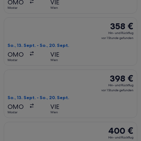
OMO
VIE
2 Tagen
Mostar
Wien
gefunden
Flug mit Air Serbia auswählen, Abflug So., 13. Sept. ab Most
358 €
358 €
Hin-
Hin- und Rückflug
und
vor 1 Stunde gefunden
Rückflug,
So., 13. Sept. - So., 20. Sept.
vor
OMO
VIE
1 Stunde
Mostar
Wien
gefunden
Flug mit Air Serbia auswählen, Abflug So., 13. Sept. ab Most
398 €
398 €
Hin-
Hin- und Rückflug
und
vor 1 Stunde gefunden
Rückflug,
So., 13. Sept. - So., 20. Sept.
vor
OMO
VIE
1 Stunde
Mostar
Wien
gefunden
Flug mit Air Serbia auswählen, Abflug So., 13. Sept. ab Most
400 €
400 €
Hin-
Hin- und Rückflug