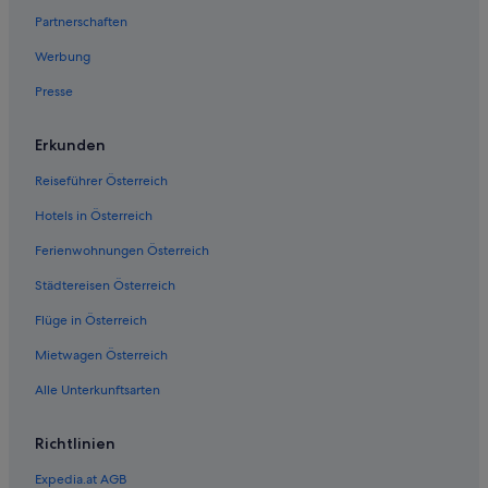
Flüge von Belgrad (BEG) nach Wien (VIE)
Partnerschaften
Flüge von Berlin (BER) nach Wien (VIE)
Werbung
Flüge von Birmingham (BHX) nach Wien (VIE)
Presse
Flüge von Biarritz (BIQ) nach Wien (VIE)
Flüge von Nashville (BNA) nach Wien (VIE)
Erkunden
Flüge von Brunswick (BQK) nach Wien (VIE)
Reiseführer Österreich
Flüge von Bremen (BRE) nach Wien (VIE)
Hotels in Österreich
Flüge von Bristol (BRS) nach Wien (VIE)
Ferienwohnungen Österreich
Flüge von Brasilia (BSB) nach Wien (VIE)
Städtereisen Österreich
Flüge von Burlington (BTV) nach Wien (VIE)
Flüge in Österreich
Flüge von Buffalo (BUF) nach Wien (VIE)
Mietwagen Österreich
Flüge von Cagliari (CAG) nach Wien (VIE)
Alle Unterkunftsarten
Flüge von Köln (CGN) nach Wien (VIE)
Flüge von Rom (CIA) nach Wien (VIE)
Richtlinien
Flüge von Columbus (CMH) nach Wien (VIE)
Expedia.at AGB