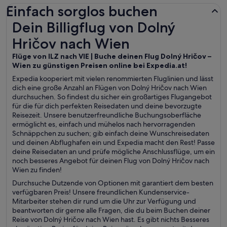
Einfach sorglos buchen
Dein Billigflug von Dolný Hričov nach Wien
Dein Billigflug von Dolný
Hričov nach Wien
Flüge von ILZ nach VIE | Buche deinen Flug Dolný Hričov –
Wien zu günstigen Preisen online bei Expedia.at!
Expedia kooperiert mit vielen renommierten Fluglinien und lässt
dich eine große Anzahl an Flügen von Dolný Hričov nach Wien
durchsuchen. So findest du sicher ein großartiges Flugangebot
für die für dich perfekten Reisedaten und deine bevorzugte
Reisezeit. Unsere benutzerfreundliche Buchungsoberfläche
ermöglicht es, einfach und mühelos nach hervorragenden
Schnäppchen zu suchen; gib einfach deine Wunschreisedaten
und deinen Abflughafen ein und Expedia macht den Rest! Passe
deine Reisedaten an und prüfe mögliche Anschlussflüge, um ein
noch besseres Angebot für deinen Flug von Dolný Hričov nach
Wien zu finden!
Durchsuche Dutzende von Optionen mit garantiert dem besten
verfügbaren Preis! Unsere freundlichen Kundenservice-
Mitarbeiter stehen dir rund um die Uhr zur Verfügung und
beantworten dir gerne alle Fragen, die du beim Buchen deiner
Reise von Dolný Hričov nach Wien hast. Es gibt nichts Besseres