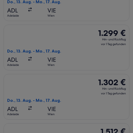
Rückflug,
Do., 13. Aug. - Mo., 17. Aug.
vor
ADL
VIE
1 Tag
Adelaide
Wien
gefunden
Flug mit Qatar Airways auswählen, Abflug Do., 13. Aug. ab Ad
1.299 €
1.299 €
Hin-
Hin- und Rückflug
und
vor 1 Tag gefunden
Rückflug,
Do., 13. Aug. - Mo., 17. Aug.
vor
ADL
VIE
1 Tag
Adelaide
Wien
gefunden
Flug mit Qatar Airways auswählen, Abflug Do., 13. Aug. ab Ad
1.302 €
1.302 €
Hin-
Hin- und Rückflug
und
vor 1 Tag gefunden
Rückflug,
Do., 13. Aug. - Mo., 17. Aug.
vor
ADL
VIE
1 Tag
Adelaide
Wien
gefunden
Flug mit Emirates auswählen, Abflug Do., 13. Aug. ab Adelaid
1.512 €
1.512 €