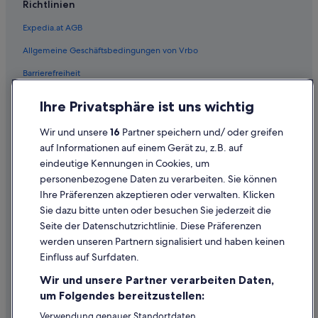
Richtlinien
Flüge von Cancún (CUN) nach Wien (VIE)
Expedia.at AGB
Flüge von Cincinnati (CVG) nach Wien (VIE)
Allgemeine Geschäftsbedingungen von Vrbo
Flüge von Cardiff (CWL) nach Wien (VIE)
Barrierefreiheit
Flüge von Dhaka (DAC) nach Wien (VIE)
Einreisebestimmungen
Flüge von Dallas (DAL) nach Wien (VIE)
Ihre Privatsphäre ist uns wichtig
Datenschutzerklärung
Flüge von Dubrovnik (DBV) nach Wien (VIE)
Wir und unsere
16
Partner speichern und/ oder greifen
Flüge von Dakar (DSS) nach Wien (VIE)
Cookie-Erklärung
auf Informationen auf einem Gerät zu, z.B. auf
Flüge von Düsseldorf (DUS) nach Wien (VIE)
eindeutige Kennungen in Cookies, um
Rechtliche Hinweise/Kontakt
personenbezogene Daten zu verarbeiten. Sie können
Flüge von Erfurt (ERF) nach Wien (VIE)
Inhaltsrichtlinien und Melden von Inhalten
Ihre Präferenzen akzeptieren oder verwalten. Klicken
Flüge von Ankara (ESB) nach Wien (VIE)
Sie dazu bitte unten oder besuchen Sie jederzeit die
Hilfe
Seite der Datenschutzrichtlinie. Diese Präferenzen
Flüge von Fès (FEZ) nach Wien (VIE)
werden unseren Partnern signalisiert und haben keinen
Hilfe
Flüge von Frankfurt (FRA) nach Wien (VIE)
Einfluss auf Surfdaten.
Buchung ändern oder stornieren
Flüge von Glasgow (GLA) nach Wien (VIE)
Wir und unsere Partner verarbeiten Daten,
Flüge von Patras (GPA) nach Wien (VIE)
Rückerstattungsprozess und Zeitrahmen
um Folgendes bereitzustellen:
Flüge von Grand Rapids (GRR) nach Wien (VIE)
Buchen Sie einen Flug mit einer Gutschrift bei der Fluggesellschaft
Verwendung genauer Standortdaten.