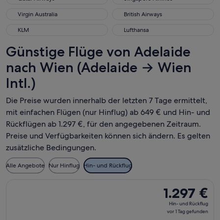
Virgin Australia
British Airways
Virgin Australia
British Airways
KLM
Lufthansa
KLM
Lufthansa
Günstige Flüge von Adelaide
nach Wien (Adelaide → Wien
Intl.)
Die Preise wurden innerhalb der letzten 7 Tage ermittelt,
mit einfachen Flügen (nur Hinflug) ab 649 € und Hin- und
Rückflügen ab 1.297 €, für den angegebenen Zeitraum.
Preise und Verfügbarkeiten können sich ändern. Es gelten
zusätzliche Bedingungen.
Alle Angebote
Nur Hinflug
Hin- und Rückflug
Flug mit Qatar Airways auswählen, Abflug Do., 13. Aug. ab Ad
1.297 €
1.297 €
Hin-
Hin- und Rückflug
und
vor 1 Tag gefunden