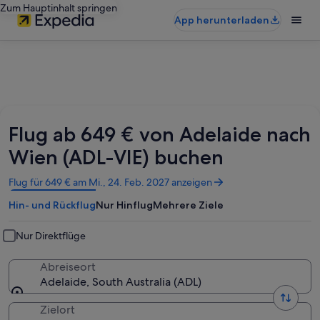
Zum Hauptinhalt springen
App herunterladen
Flug ab 649 € von Adelaide nach
Wien (ADL-VIE) buchen
Wird
Flug für 649 € am Mi., 24. Feb. 2027 anzeigen
in
Hin- und Rückflug
Nur Hinflug
Mehrere Ziele
einem
neuen
Fenster
Nur Direktflüge
geöffnet
Abreiseort
Adelaide, South Australia (ADL)
Zielort