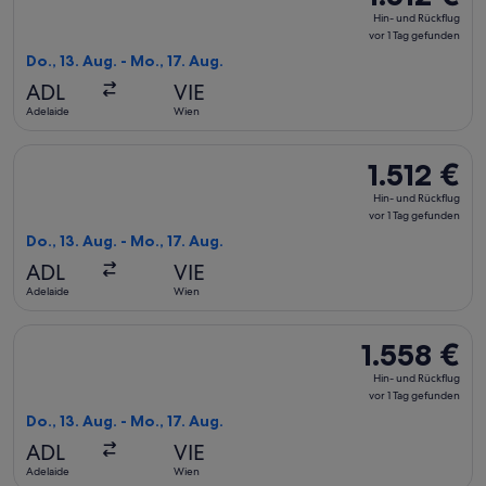
Hin-
Hin- und Rückflug
und
vor 1 Tag gefunden
Rückflug,
Do., 13. Aug. - Mo., 17. Aug.
vor
ADL
VIE
1 Tag
Adelaide
Wien
gefunden
Flug mit Qantas Airways auswählen, Abflug Do., 13. Aug. ab A
1.512 €
1.512 €
Hin-
Hin- und Rückflug
und
vor 1 Tag gefunden
Rückflug,
Do., 13. Aug. - Mo., 17. Aug.
vor
ADL
VIE
1 Tag
Adelaide
Wien
gefunden
Flug mit Emirates auswählen, Abflug Do., 13. Aug. ab Adelaid
1.558 €
1.558 €
Hin-
Hin- und Rückflug
und
vor 1 Tag gefunden
Rückflug,
Do., 13. Aug. - Mo., 17. Aug.
vor
ADL
VIE
1 Tag
Adelaide
Wien
gefunden