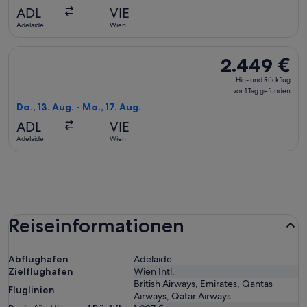
Gerade
ADL
VIE
gefunden
Adelaide
Wien
Flug mit British Airways auswählen, Abflug Do., 13. Aug. ab 
2.449 €
2.449 €
Hin-
Hin- und Rückflug
und
vor 1 Tag gefunden
Rückflug,
Do., 13. Aug. - Mo., 17. Aug.
vor
ADL
VIE
1 Tag
Adelaide
Wien
gefunden
Reiseinformationen
Abflughafen
Adelaide
Zielflughafen
Wien Intl.
British Airways, Emirates, Qantas
Fluglinien
Airways, Qatar Airways