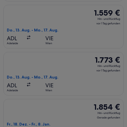
Flug mit Qantas Airways auswählen, Abflug Do., 13. Aug. ab A
1.559 €
1.559 €
Hin-
Hin- und Rückflug
und
vor 1 Tag gefunden
Rückflug,
Do., 13. Aug. - Mo., 17. Aug.
vor
ADL
VIE
1 Tag
Adelaide
Wien
gefunden
Flug mit Emirates auswählen, Abflug Do., 13. Aug. ab Adelaid
1.773 €
1.773 €
Hin-
Hin- und Rückflug
und
vor 1 Tag gefunden
Rückflug,
Do., 13. Aug. - Mo., 17. Aug.
vor
ADL
VIE
1 Tag
Adelaide
Wien
gefunden
Flug mit Virgin Australia auswählen, Abflug Fr., 18. Dez. ab 
1.854 €
1.854 €
Hin-
Hin- und Rückflug
und
Gerade gefunden
Rückflug,
Fr., 18. Dez. - Fr., 8. Jan.