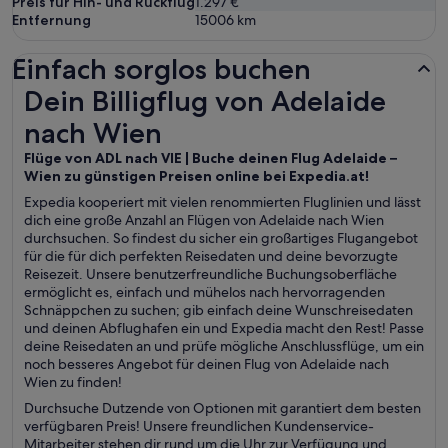
Preis für Hin- und Rückflug
1.297 €
Entfernung
15006
km
Einfach sorglos buchen
Dein Billigflug von Adelaide nach Wien
Dein Billigflug von Adelaide
nach Wien
Flüge von ADL nach VIE | Buche deinen Flug Adelaide –
Wien zu günstigen Preisen online bei Expedia.at!
Expedia kooperiert mit vielen renommierten Fluglinien und lässt
dich eine große Anzahl an Flügen von Adelaide nach Wien
durchsuchen. So findest du sicher ein großartiges Flugangebot
für die für dich perfekten Reisedaten und deine bevorzugte
Reisezeit. Unsere benutzerfreundliche Buchungsoberfläche
ermöglicht es, einfach und mühelos nach hervorragenden
Schnäppchen zu suchen; gib einfach deine Wunschreisedaten
und deinen Abflughafen ein und Expedia macht den Rest! Passe
deine Reisedaten an und prüfe mögliche Anschlussflüge, um ein
noch besseres Angebot für deinen Flug von Adelaide nach
Wien zu finden!
Durchsuche Dutzende von Optionen mit garantiert dem besten
verfügbaren Preis! Unsere freundlichen Kundenservice-
Mitarbeiter stehen dir rund um die Uhr zur Verfügung und