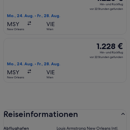
Hin-
Hin- und Rückflug
und
vor 22 Stunden gefunden
Rückflug,
Mo., 24. Aug. - Fr., 28. Aug.
vor
MSY
VIE
22 Stunden
New Orleans
Wien
gefunden
Flug mit Austrian Airlines auswählen, Abflug Mo., 24. Aug. 
1.228 €
1.228 €
Hin-
Hin- und Rückflug
und
vor 22 Stunden gefunden
Rückflug,
Mo., 24. Aug. - Fr., 28. Aug.
vor
MSY
VIE
22 Stunden
New Orleans
Wien
gefunden
Reiseinformationen
Abflughafen
Louis Armstrong New Orleans Intl.