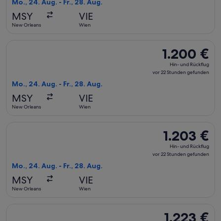
Mo., 24. Aug. - Fr., 28. Aug.
vor
MSY
VIE
22 Stunden
New Orleans
Wien
gefunden
Flug mit Delta auswählen, Abflug Mo., 24. Aug. ab New Orlea
1.200 €
1.200 €
Hin-
Hin- und Rückflug
und
vor 22 Stunden gefunden
Rückflug,
Mo., 24. Aug. - Fr., 28. Aug.
vor
MSY
VIE
22 Stunden
New Orleans
Wien
gefunden
Flug mit Iberia auswählen, Abflug Mo., 24. Aug. ab New Orle
1.203 €
1.203 €
Hin-
Hin- und Rückflug
und
vor 22 Stunden gefunden
Rückflug,
Mo., 24. Aug. - Fr., 28. Aug.
vor
MSY
VIE
22 Stunden
New Orleans
Wien
gefunden
Flug mit Lufthansa auswählen, Abflug Mo., 24. Aug. ab New O
1.223 €
1.223 €