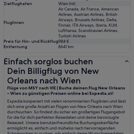
Zielflughafen
Wien Intl.
Air Canada, Air France, American
Airlines, Austrian Airlines, British
Airways, Brussels Airlines, Delta,
Fluglinien
Finnair, ITA Airways, Iberia, KLM,
Lufthansa, Scandinavian Airlines,
Turkish Airlines
Preis für Hin- und Rückflug
984 €
Entfernung
8641
km
Einfach sorglos buchen
Dein Billigflug von New Orleans nach Wien
Dein Billigflug von New
Orleans nach Wien
Flüge von MSY nach VIE | Buche deinen Flug New Orleans
– Wien zu günstigen Preisen online bei Expedia.at!
Expedia kooperiert mit vielen renommierten Fluglinien und lässt
dich eine große Anzahl an Flügen von New Orleans nach Wien
durchsuchen. So findest du sicher ein großartiges Flugangebot
für die für dich perfekten Reisedaten und deine bevorzugte
Reisezeit. Unsere benutzerfreundliche Buchungsoberfläche
ermöglicht es, einfach und mühelos nach hervorragenden
Schnäppchen zu suchen; gib einfach deine Wunschreisedaten