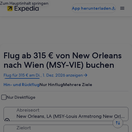
Zum Hauptinhalt springen
App herunterladen
Flug ab 315 € von New Orleans
nach Wien (MSY-VIE) buchen
Wird
Flug für 315 € am Di., 1. Dez. 2026 anzeigen
in
Hin- und Rückflug
Nur Hinflug
Mehrere Ziele
einem
neuen
Fenster
Nur Direktflüge
geöffnet
Abreiseort
New Orleans, LA (MSY-Louis Armstrong New Orleans I
Zielort