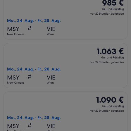
985 €
985 €
Hin-
Hin- und Rückflug
und
vor 22 Stunden gefunden
Rückflug,
Mo., 24. Aug. - Fr., 28. Aug.
vor
MSY
VIE
22 Stunden
New Orleans
Wien
gefunden
Flug mit Scandinavian Airlines auswählen, Abflug Mo., 24. A
1.063 €
1.063 €
Hin-
Hin- und Rückflug
und
vor 22 Stunden gefunden
Rückflug,
Mo., 24. Aug. - Fr., 28. Aug.
vor
MSY
VIE
22 Stunden
New Orleans
Wien
gefunden
Flug mit Scandinavian Airlines auswählen, Abflug Mo., 24. A
1.090 €
1.090 €
Hin-
Hin- und Rückflug
und
vor 22 Stunden gefunden
Rückflug,
Mo., 24. Aug. - Fr., 28. Aug.
vor
MSY
VIE
22 Stunden