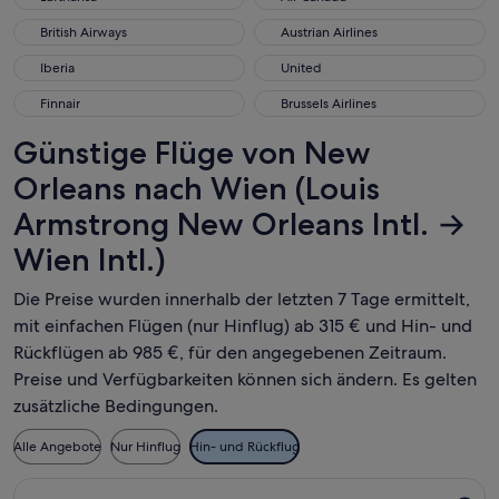
British Airways
Austrian Airlines
British Airways
Austrian Airlines
Iberia
United
Iberia
United
Finnair
Brussels Airlines
Finnair
Brussels Airlines
Günstige Flüge von New
Orleans nach Wien (Louis
Armstrong New Orleans Intl. →
Wien Intl.)
Die Preise wurden innerhalb der letzten 7 Tage ermittelt,
mit einfachen Flügen (nur Hinflug) ab 315 € und Hin- und
Rückflügen ab 985 €, für den angegebenen Zeitraum.
Preise und Verfügbarkeiten können sich ändern. Es gelten
zusätzliche Bedingungen.
Alle Angebote
Nur Hinflug
Hin- und Rückflug
Flug mit Scandinavian Airlines auswählen, Abflug Mo., 24. A