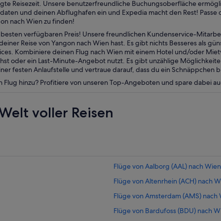
zugte Reisezeit. Unsere benutzerfreundliche Buchungsoberfläche ermögl
daten und deinen Abflughafen ein und Expedia macht den Rest! Passe d
on nach Wien zu finden!
esten verfügbaren Preis! Unsere freundlichen Kundenservice-Mitarbei
einer Reise von Yangon nach Wien hast. Es gibt nichts Besseres als gün
vices. Kombiniere deinen Flug nach Wien mit einem Hotel und/oder Mi
st oder ein Last-Minute-Angebot nutzt. Es gibt unzählige Möglichkeit
er festen Anlaufstelle und vertraue darauf, dass du ein Schnäppchen b
n Flug hinzu? Profitiere von unseren Top-Angeboten und spare dabei a
Welt voller Reisen
Flüge von Aalborg (AAL) nach Wien 
Flüge von Altenrhein (ACH) nach Wi
Flüge von Amsterdam (AMS) nach W
Flüge von Bardufoss (BDU) nach Wi