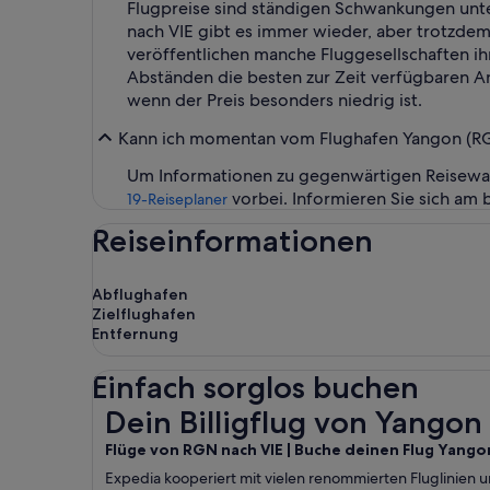
Flugpreise sind ständigen Schwankungen unte
nach VIE gibt es immer wieder, aber trotzdem 
veröffentlichen manche Fluggesellschaften ih
Abständen die besten zur Zeit verfügbaren Ang
wenn der Preis besonders niedrig ist.
Kann ich momentan vom Flughafen Yangon (RGN-
Um Informationen zu gegenwärtigen Reisewar
vorbei. Informieren Sie sich am
19-Reiseplaner
Reiseinformationen
Abflughafen
Zielflughafen
Entfernung
Einfach sorglos buchen
Dein Billigflug von Yangon nach Wien
Dein Billigflug von Yango
Flüge von RGN nach VIE | Buche deinen Flug Yangon
Expedia kooperiert mit vielen renommierten Fluglinien 