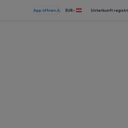
•
App öffnen
EUR
Unterkunft registr