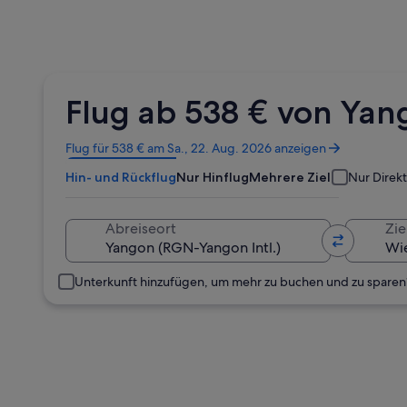
Flug ab 538 € von Ya
Wird
Flug für 538 € am Sa., 22. Aug. 2026 anzeigen
in
Hin- und Rückflug
Nur Hinflug
Mehrere Ziele
Nur Direk
einem
neuen
Fenster
Abreiseort
Zie
geöffnet
Unterkunft hinzufügen, um mehr zu buchen und zu sparen