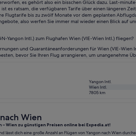
rworfen, es gehört also ein bisschen Glück dazu. Last-minu
ist es ratsam, die verfügbaren Tarife über einen längeren Zei
re Flugtarife bis zu zwölf Monate vor dem geplanten Abflugda
ebote, also werfen Sie immer mal wieder einen Blick auf unse
Yangon Intl.) zum Flughafen Wien (VIE-Wien Intl.) fliegen?
nungen und Quarantäneanforderungen für Wien (VIE-Wien Intl
 besten, bevor Sie Ihren Flug arrangieren, um unangenehme Ü
Yangon Intl.
Wien Intl.
7805
km
n nach Wien
 – Wien zu günstigen Preisen online bei Expedia.at!
und lässt dich eine große Anzahl an Flügen von Yangon nach Wien durchs