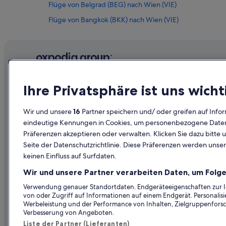
Flüge von Belgrad (BEG) nach Wien (VIE)
Flüge von Bangkok (BKK) nach Wien (VIE)
Flüge von Bengaluru (BLR) nach Wien (VIE)
Flüge von Brisbane (BNE) nach Wien (VIE)
Flüge von Basel (BSL) nach Wien (VIE)
Flüge von Paris (BVA) nach Wien (VIE)
Unternehmen
Erkunden
Ihre Privatsphäre ist uns wicht
Flüge von Kakana (CBD) nach Wien (VIE)
Über uns
Reiseführer
Flüge von Köln (CGN) nach Wien (VIE)
Wir und unsere
16
Partner speichern und/ oder greifen auf Infor
Jobs
Hotels in Ös
eindeutige Kennungen in Cookies, um personenbezogene Daten 
Flüge von Canouan Island (CIW) nach Wien (VIE)
Präferenzen akzeptieren oder verwalten. Klicken Sie dazu bitte 
Unterkunft registrieren
Ferienwohn
Flüge von Calvi (CLY) nach Wien (VIE)
Seite der Datenschutzrichtlinie. Diese Präferenzen werden unser
Partnerschaften
Städtereise
keinen Einfluss auf Surfdaten.
Flüge von Cuneo (CUF) nach Wien (VIE)
Werbung
Flüge in Öst
Flüge von Debrecen (DEB) nach Wien (VIE)
Wir und unsere Partner verarbeiten Daten, um Folge
Presse
Mietwagen 
Flüge von Flughafen Basel Mulhouse Freiburg (EAP) nach
Verwendung genauer Standortdaten. Endgeräteeigenschaften zur Ide
von oder Zugriff auf Informationen auf einem Endgerät. Personali
Alle Unterku
Flüge von East London (ELS) nach Wien (VIE)
Werbeleistung und der Performance von Inhalten, Zielgruppenfors
Verbesserung von Angeboten.
Flüge von Florianópolis (FLN) nach Wien (VIE)
Liste der Partner (Lieferanten)