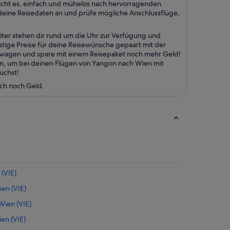
icht es, einfach und mühelos nach hervorragenden
eine Reisedaten an und prüfe mögliche Anschlussflüge,
ter stehen dir rund um die Uhr zur Verfügung und
stige Preise für deine Reisewünsche gepaart mit der
etwagen und spare mit einem Reisepaket noch mehr Geld!
en, um bei deinen Flügen von Yangon nach Wien mit
uchst!
uch noch Geld.
(VIE)
en (VIE)
ien (VIE)
en (VIE)