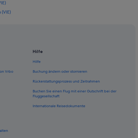
VIE)
 (VIE)
ien (VIE)
n (VIE)
IE)
VIE)
Hilfe
(VIE)
Hilfe
ien (VIE)
on Vrbo
Buchung ändern oder stornieren
 Wien (VIE)
Rückerstattungsprozess und Zeitrahmen
(VIE)
Buchen Sie einen Flug mit einer Gutschrift bei der
Wien (VIE)
Fluggesellschaft
ien (VIE)
Internationale Reisedokumente
 (VIE)
(VIE)
alten
n (VIE)