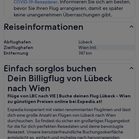
. Informieren Sie sich am besten,
COVID-19-Reiseplaner
bevor Sie Ihren Flug arrangieren, damit es später
keine unangenehmen Überraschungen gibt.
Reiseinformationen
Abflughafen
Lübeck
Zielflughafen
Wien Intl.
Entfernung
747
km
Einfach sorglos buchen
Dein Billigflug von Lübeck nach Wien
Dein Billigflug von Lübeck
nach Wien
Flüge von LBC nach VIE | Buche deinen Flug Lübeck – Wien
zu günstigen Preisen online bei Expedia.at!
Expedia kooperiert mit vielen renommierten Fluglinien und lässt
dich eine große Anzahl an Flügen von Lübeck nach Wien
durchsuchen. So findest du sicher ein großartiges Flugangebot
für die für dich perfekten Reisedaten und deine bevorzugte
Reisezeit. Unsere benutzerfreundliche Buchungsoberfläche
ermöglicht es, einfach und mühelos nach hervorragenden