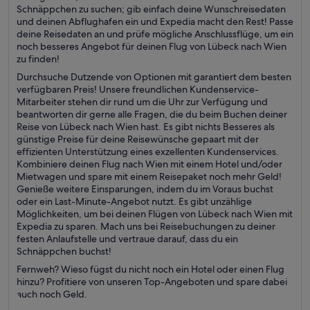
Schnäppchen zu suchen; gib einfach deine Wunschreisedaten
und deinen Abflughafen ein und Expedia macht den Rest! Passe
deine Reisedaten an und prüfe mögliche Anschlussflüge, um ein
noch besseres Angebot für deinen Flug von Lübeck nach Wien
zu finden!
Durchsuche Dutzende von Optionen mit garantiert dem besten
verfügbaren Preis! Unsere freundlichen Kundenservice-
Mitarbeiter stehen dir rund um die Uhr zur Verfügung und
beantworten dir gerne alle Fragen, die du beim Buchen deiner
Reise von Lübeck nach Wien hast. Es gibt nichts Besseres als
günstige Preise für deine Reisewünsche gepaart mit der
effizienten Unterstützung eines exzellenten Kundenservices.
Kombiniere deinen Flug nach Wien mit einem Hotel und/oder
Mietwagen und spare mit einem Reisepaket noch mehr Geld!
Genieße weitere Einsparungen, indem du im Voraus buchst
oder ein Last-Minute-Angebot nutzt. Es gibt unzählige
Möglichkeiten, um bei deinen Flügen von Lübeck nach Wien mit
Expedia zu sparen. Mach uns bei Reisebuchungen zu deiner
festen Anlaufstelle und vertraue darauf, dass du ein
Schnäppchen buchst!
Fernweh? Wieso fügst du nicht noch ein Hotel oder einen Flug
hinzu? Profitiere von unseren Top-Angeboten und spare dabei
auch noch Geld.