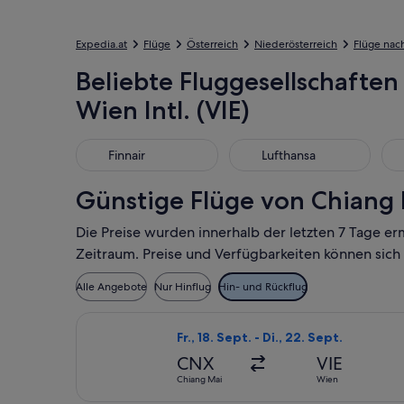
Expedia.at
Flüge
Österreich
Niederösterreich
Flüge nac
Beliebte Fluggesellschaften
Wien Intl. (VIE)
Finnair
Lufthansa
Qat
Finnair
Lufthansa
Günstige Flüge von Chiang M
Die Preise wurden innerhalb der letzten 7 Tage er
Zeitraum. Preise und Verfügbarkeiten können sich
Alle Angebote
Nur Hinflug
Hin- und Rückflug
Flug mit Bangkok Airways auswählen, 
Fr., 18. Sept. - Di., 22. Sept.
CNX
VIE
Chiang Mai
Wien