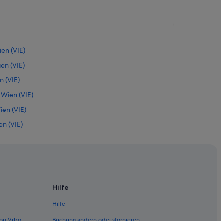
en (VIE)
en (VIE)
n (VIE)
Wien (VIE)
ien (VIE)
en (VIE)
 (VIE)
n (VIE)
n (VIE)
VIE)
Hilfe
(VIE)
Hilfe
IE)
on Vrbo
Buchung ändern oder stornieren