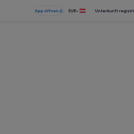
•
App öffnen
EUR
Unterkunft registr