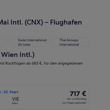
ai Intl. (CNX) – Flughafen
Swiss International Air Lines
Thai Airways International
Swiss International
Thai Airways
Air Lines
International
Wien Intl.)
- und Rückflügen ab 683 €, für den angegebenen
22. Sept., mit einem Preis von 683 €. vor 2 Tagen gefunden.
 Airways auswählen, Abflug Fr., 18. Sept. ab Chiang Mai nach W
717 €
717 €
Di., 22. Sept.
Hin-
VIE
Hin- und Rückflug
und
vor 2 Tagen gefunden
Wien
Rückflug,