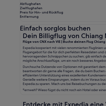
Abflughafen
Zielflughafen
Preis für Hin- und Rückflug
Entfernung
Einfach sorglos buchen
Dein Billigflug von Chiang Mai nach Wien
Dein Billigflug von Chiang
Flüge von CNX nach VIE | Buche deinen Flug Chiang
Expedia kooperiert mit vielen renommierten Fluglinien u
Flugangebot für die für dich perfekten Reisedaten und
hervorragenden Schnäppchen zu suchen; gib einfach de
mögliche Anschlussflüge, um ein noch besseres Angebot
Durchsuche Dutzende von Optionen mit garantiert dem b
beantworten dir gerne alle Fragen, die du beim Buchen d
effizienten Unterstützung eines exzellenten Kundenser
Genieße weitere Einsparungen, indem du im Voraus buch
Expedia zu sparen. Mach uns bei Reisebuchungen zu dein
Fernweh? Wieso fügst du nicht noch ein Hotel oder eine
Entdecke mit Expedia eine 