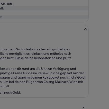
Mai Intl.
tl.
m
chsuchen. So findest du sicher ein großartiges
läche ermöglicht es, einfach und mühelos nach
en Rest! Passe deine Reisedaten an und prüfe
ter stehen dir rund um die Uhr zur Verfügung und
 günstige Preise für deine Reisewünsche gepaart mit der
etwagen und spare mit einem Reisepaket noch mehr Geld!
en, um bei deinen Flügen von Chiang Mai nach Wien mit
uchst!
uch noch Geld.