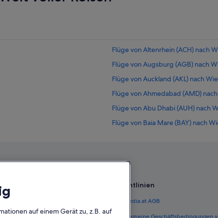
Flüge von Altenrhein (ACH) nach Wi
Flüge von Augsburg (AGB) nach Wi
Flüge von Auckland (AKL) nach Wie
Flüge von Ahmedabad (AMD) nach 
Flüge von Abu Dhabi (AUH) nach W
Flüge von Baia Mare (BAY) nach Wi
Flüge von Belgrad (BEG) nach Wien
Flüge von Bergamo (BGY) nach Wie
Flüge von Nashville (BNA) nach Wie
Flüge von Bozen (BZO) nach Wien (
Richtlinien
ig
Flüge von Kakana (CBD) nach Wien 
 Österreich
Expedia.at AGB
Flüge von Köln (CGN) nach Wien (V
mationen auf einem Gerät zu, z.B. auf
terreich
Allgemeine Geschäftsbedingungen v