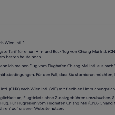
vor
4 Tagen
gefunden
ch Wien Intl.?
e Tarif für einen Hin- und Rückflug von Chiang Mai Intl. (CNX
o am besten heute noch.
enn ich meinen Flug vom Flughafen Chiang Mai Intl. aus nach W
häftsbedingungen. Für den Fall, dass Sie stornieren möchten,
ntl. (CNX) nach Wien Intl. (VIE) mit flexiblen Umbuchungsrich
glichkeit an, Flugtickets ohne Zusatzgebühren umzubuchen. S
ug. Für Flugreisen vom Flughafen Chiang Mai (CNX-Chiang Mai
ühren" auf unserer Website nutzen.