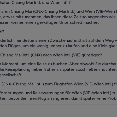
äfen Chiang Mai Intl. und Wien Intl.?
fen Chiang Mai (CNX-Chiang Mai Intl.) und Wien (VIE-Wien Intl
cht, etwas mitzunehmen, das Ihnen diese Zeit so angenehm wi
Kissen können einen gewaltigen Unterschied machen.
IE?
forderlich, mindestens einen Zwischenaufenthalt auf dem Weg vo
en Flügen, um ein wenig umher zu laufen und eine Kleinigkeit
 Chiang Mai Intl. (CNX) nach Wien Intl. (VIE) günstiger?
en Moment, um eine Reise zu buchen. Aber obwohl Sie durchaus
ie Reiseplanung lieber früher als später abschließen möchten,
esellschaft.
CNX-Chiang Mai Intl.) zum Flughafen Wien (VIE-Wien Intl.) f
orderungen und Reisewarnungen für Wien (VIE-Wien Intl.) zu
ten, bevor Sie Ihren Flug arrangieren, damit später keine Pro