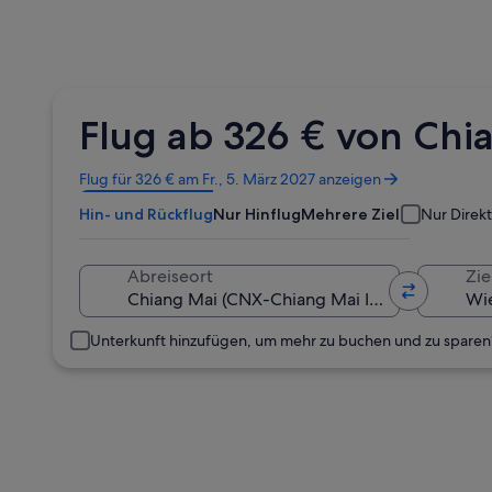
Flug ab 326 € von Chi
Wird
Flug für 326 € am Fr., 5. März 2027 anzeigen
in
Hin- und Rückflug
Nur Hinflug
Mehrere Ziele
Nur Direk
einem
neuen
Fenster
Abreiseort
Zie
geöffnet
Unterkunft hinzufügen, um mehr zu buchen und zu sparen