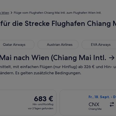
h Wien
Flüge vom Flughafen Chiang Mai Intl. zum Flughafen Wien Intl.
 für die Strecke Flughafen Chiang M
ar Airways
Austrian Airlines
EVA Airways
Qatar Airways
Austrian Airlines
EVA Airways
ai nach Wien (Chiang Mai Intl. → 
mittelt, mit einfachen Flügen (nur Hinflug) ab 326 € und Hin
 ändern. Es gelten zusätzliche Bedingungen.
Abflug Fr., 18. Sept. ab Chiang Mai nach Wien, Rückflug Di., 
Flug mit Bangkok
683 €
683 €
Fr., 18. Sept. - 
Hin-
CNX
Hin- und Rückflug
und
vor 2 Tagen gefunden
Chiang Mai
Rückflug,