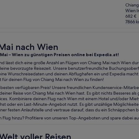
Chiang 
Wien In
682 €
7866
k
 Mai nach Wien
 Mai – Wien zu günstigen Preisen online bei Expedia.at!
nd lässt dich eine große Anzahl an Flügen von Chiang Mai nach Wien dur
 deine bevorzugte Reisezeit. Unsere benutzerfreundliche Buchungsoberf
ine Wunschreisedaten und deinen Abflughafen ein und Expedia macht d
 für deinen Flug von Chiang Mai nach Wien zu finden!
esten verfügbaren Preis! Unsere freundlichen Kundenservice-Mitarbei
einer Reise von Chiang Mai nach Wien hast. Es gibt nichts Besseres als
vices. Kombiniere deinen Flug nach Wien mit einem Hotel und/oder Mi
st oder ein Last-Minute-Angebot nutzt. Es gibt unzählige Möglichkeit
er festen Anlaufstelle und vertraue darauf, dass du ein Schnäppchen b
n Flug hinzu? Profitiere von unseren Top-Angeboten und spare dabei a
Welt voller Reisen