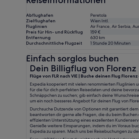
Abflughafen
Peretola
Zielflughafen
Wien Intl.
Fluglinien
Air France, Air Serbia, Aus
Preis für Hin- und Rückflug
159 €
Entfernung
630
km
Durchschnittliche Flugzeit
1 Stunde 20 Minuten
Einfach sorglos buchen
Dein Billigflug von Florenz nach Wien
Dein Billigflug von Floren
Flüge von FLR nach VIE | Buche deinen Flug Florenz
Expedia kooperiert mit vielen renommierten Fluglinien u
für die für dich perfekten Reisedaten und deine bevor
Schnäppchen zu suchen; gib einfach deine Wunschreise
um ein noch besseres Angebot für deinen Flug von Flore
Durchsuche Dutzende von Optionen mit garantiert dem b
beantworten dir gerne alle Fragen, die du beim Buchen d
effizienten Unterstützung eines exzellenten Kundenser
Genieße weitere Einsparungen, indem du im Voraus buch
Expedia zu sparen. Mach uns bei Reisebuchungen zu dein