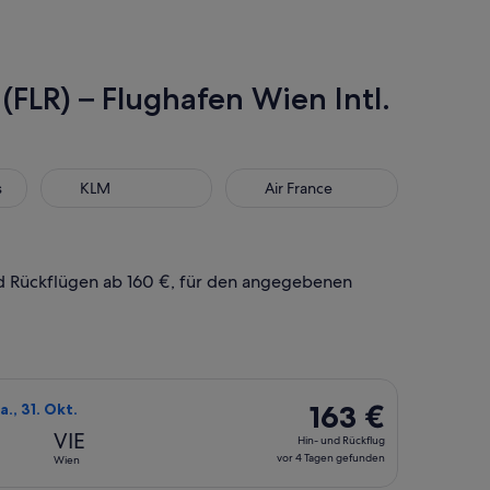
(FLR) – Flughafen Wien Intl.
KLM
Air France
s
KLM
Air France
und Rückflügen ab 160 €, für den angegebenen
Okt., mit einem Preis von 160 €. vor 4 Tagen gefunden.
n Airlines auswählen, Abflug Sa., 24. Okt. ab Florenz nach Wien
163 €
163 €
a., 31. Okt.
Hin-
VIE
Hin- und Rückflug
und
vor 4 Tagen gefunden
Wien
Rückflug,