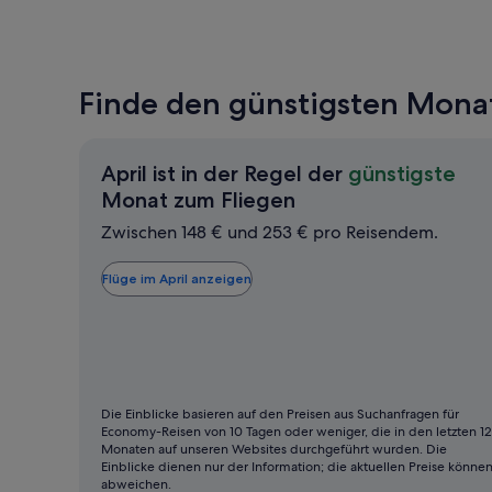
Finde den günstigsten Monat 
April ist in der Regel der
günstigste
April
Monat zum Fliegen
ist
Zwischen 148 € und 253 € pro Reisendem.
in
der
Flüge im April anzeigen
Regel
der
günstigste
Monat
zum
Die Einblicke basieren auf den Preisen aus Suchanfragen für
Economy-Reisen von 10 Tagen oder weniger, die in den letzten 12
Fliegen
Monaten auf unseren Websites durchgeführt wurden. Die
Einblicke dienen nur der Information; die aktuellen Preise könne
abweichen.