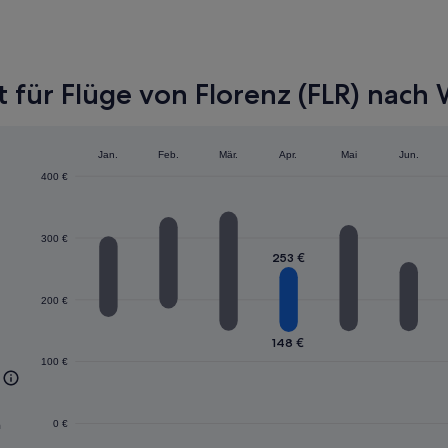
vor
4 Tagen
gefunden
für Flüge von Florenz (FLR) nach 
Jan.
Feb.
Mär.
Apr.
Mai
Jun.
400 €
300 €
253 €
200 €
148 €
100 €
n
0 €