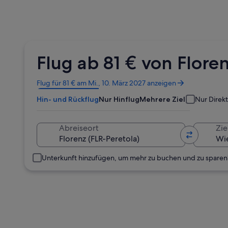
Flug ab 81 € von Flore
Wird
Flug für 81 € am Mi., 10. März 2027 anzeigen
in
Hin- und Rückflug
Nur Hinflug
Mehrere Ziele
Nur Direk
einem
neuen
Fenster
Abreiseort
Zie
geöffnet
Unterkunft hinzufügen, um mehr zu buchen und zu sparen