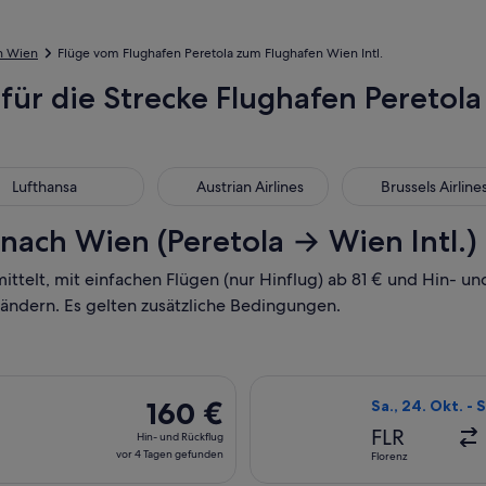
h Wien
Flüge vom Flughafen Peretola zum Flughafen Wien Intl.
für die Strecke Flughafen Peretola 
thansa
Austrian Airlines
Brussels Airlines
Lufthansa
Austrian Airlines
Brussels Airline
nach Wien (Peretola → Wien Intl.)
mittelt, mit einfachen Flügen (nur Hinflug) ab 81 € und Hin- 
 ändern. Es gelten zusätzliche Bedingungen.
 Abflug Sa., 24. Okt. ab Florenz nach Wien, Rückflug Sa., 31. 
Flug mit Austria
160 €
160 €
Sa., 24. Okt. - S
Hin-
FLR
Hin- und Rückflug
und
vor 4 Tagen gefunden
Florenz
Rückflug,