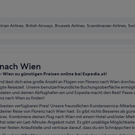
trian Airlines, British Airways, Brussels Airlines, Scandinavian Airlines, Swi
z nach Wien
 – Wien zu günstigen Preisen online bei Expedia.at!
nd lässt dich eine große Anzahl an Flügen von Florenz nach Wien durchs
zugte Reisezeit. Unsere benutzerfreundliche Buchungsoberfläche ermögl
daten und deinen Abflughafen ein und Expedia macht den Rest! Passe d
nz nach Wien zu finden!
esten verfügbaren Preis! Unsere freundlichen Kundenservice-Mitarbei
einer Reise von Florenz nach Wien hast. Es gibt nichts Besseres als gün
vices. Kombiniere deinen Flug nach Wien mit einem Hotel und/oder Mi
st oder ein Last-Minute-Angebot nutzt. Es gibt unzählige Möglichkeite
er festen Anlaufstelle und vertraue darauf, dass du ein Schnäppchen b