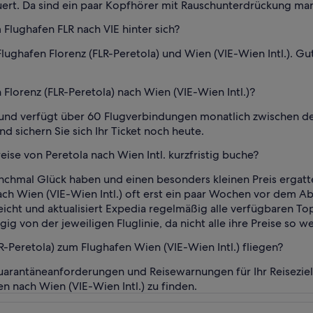
uert. Da sind ein paar Kopfhörer mit Rauschunterdrückung ma
Flughafen FLR nach VIE hinter sich?
ghafen Florenz (FLR-Peretola) und Wien (VIE-Wien Intl.). Gut
 Florenz (FLR-Peretola) nach Wien (VIE-Wien Intl.)?
en und verfügt über 60 Flugverbindungen monatlich zwischen d
nd sichern Sie sich Ihr Ticket noch heute.
ise von Peretola nach Wien Intl. kurzfristig buche?
chmal Glück haben und einen besonders kleinen Preis ergatte
nach Wien (VIE-Wien Intl.) oft erst ein paar Wochen vor dem
eicht und aktualisiert Expedia regelmäßig alle verfügbaren To
ig von der jeweiligen Fluglinie, da nicht alle ihre Preise so 
Peretola) zum Flughafen Wien (VIE-Wien Intl.) fliegen?
Quarantäneanforderungen und Reisewarnungen für Ihr Reisezie
en nach Wien (VIE-Wien Intl.) zu finden.