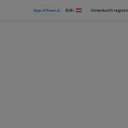
•
App öffnen
EUR
Unterkunft registr