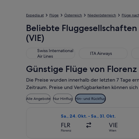
Expedia.at
Flüge
Österreich
Niederösterreich
Flüge nac
Beliebte Fluggesellschaften 
(VIE)
Swiss International Air Lines
ITA Airways
Luf
Swiss International
ITA Airways
Air Lines
Günstige Flüge von Florenz 
Die Preise wurden innerhalb der letzten 7 Tage er
Zeitraum. Preise und Verfügbarkeiten können sich
Alle Angebote
Nur Hinflug
Hin- und Rückflug
Flug mit Austrian Airlines auswählen,
Sa., 24. Okt. - Sa., 31. Okt.
FLR
VIE
Florenz
Wien