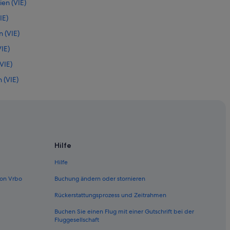
en (VIE)
IE)
 (VIE)
IE)
VIE)
 (VIE)
VIE)
 (VIE)
VIE)
en (VIE)
Hilfe
(VIE)
Hilfe
E)
on Vrbo
Buchung ändern oder stornieren
Wien (VIE)
Rückerstattungsprozess und Zeitrahmen
Wien (VIE)
Buchen Sie einen Flug mit einer Gutschrift bei der
n (VIE)
Fluggesellschaft