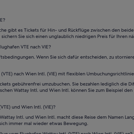
IE?
he gibt es Tickets für Hin- und Rückflüge zwischen den beiden
sichern Sie sich einen unglaublich niedrigen Preis für Ihren n
Flughafen VTE nach VIE?
tsbedingungen. Wenn Sie sich dafür entscheiden, zu storniere
 (VTE) nach Wien Intl. (VIE) mit flexiblen Umbuchungsrichtlini
Tickets gebührenfrei umzubuchen. Sie bezahlen lediglich die 
hen Wattay Intl. und Wien Intl. können Sie zum Beispiel den
(VTE) und Wien Intl. (VIE)?
Wattay Intl. und Wien Intl. macht diese Reise dem Namen Lang
ie sich immer mal wieder etwas Bewegung.
lug vom Flughafen Wattay Intl. (VTE) nach Wien Intl. (VIE) an?