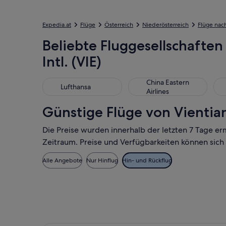
Expedia.at
Flüge
Österreich
Niederösterreich
Flüge nac
Beliebte Fluggesellschaften
Intl. (VIE)
Lufthansa
China Eastern Airlines
Aus
China Eastern
Lufthansa
Airlines
Günstige Flüge von Vientian
Die Preise wurden innerhalb der letzten 7 Tage er
Zeitraum. Preise und Verfügbarkeiten können sich
Alle Angebote
Nur Hinflug
Hin- und Rückflug