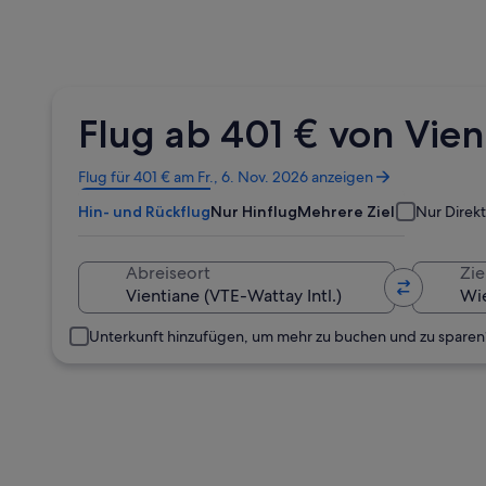
Flug ab 401 € von Vie
Wird
Flug für 401 € am Fr., 6. Nov. 2026 anzeigen
in
Hin- und Rückflug
Nur Hinflug
Mehrere Ziele
Nur Direk
einem
neuen
Fenster
Abreiseort
Zie
geöffnet
Unterkunft hinzufügen, um mehr zu buchen und zu sparen