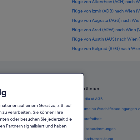
Flüge von Altenrhein (ACH) nach Wi
Flüge von Izmir (ADB) nach Wien (V
Flüge von Augusta (AGS) nach Wien
Flüge von Arad (ARW) nach Wien (V
Flüge von Austin (AUS) nach Wien (
Flüge von Belgrad (BEG) nach Wien
Flüge von Beirut (BEY) nach Wien (
Flüge von Bologna (BLQ) nach Wien
Flüge von Bristol (BRS) nach Wien (
Flüge von Baltimore (BWI) nach Wi
Richtlinien
ig
Flüge von Jakarta (CGK) nach Wien 
 Österreich
Expedia.at AGB
Flüge von Rom (CIA) nach Wien (VI
mationen auf einem Gerät zu, z.B. auf
terreich
Allgemeine Geschäftsbedingungen v
zu verarbeiten. Sie können Ihre
Flüge von Kopenhagen (CPH) nach 
unten oder besuchen Sie jederzeit die
ungen Österreich
Barrierefreiheit
Flüge von Washington (DCA) nach 
en Partnern signalisiert und haben
n Österreich
Einreisebestimmungen
Flüge von Deauville (DOL) nach Wie
erreich
Datenschutzerklärung