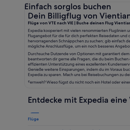
Einfach sorglos buchen
Dein Billigflug von Vientiane nach Wien
Dein Billigflug von Vienti
Flüge von VTE nach VIE | Buche deinen Flug Vientia
Expedia kooperiert mit vielen renommierten Fluglinien u
Flugangebot für die für dich perfekten Reisedaten und
hervorragenden Schnäppchen zu suchen; gib einfach de
mögliche Anschlussflüge, um ein noch besseres Angebot 
Durchsuche Dutzende von Optionen mit garantiert dem b
beantworten dir gerne alle Fragen, die du beim Buchen d
effizienten Unterstützung eines exzellenten Kundenser
Genieße weitere Einsparungen, indem du im Voraus buch
Expedia zu sparen. Mach uns bei Reisebuchungen zu dein
Fernweh? Wieso fügst du nicht noch ein Hotel oder eine
Entdecke mit Expedia eine 
Flüge