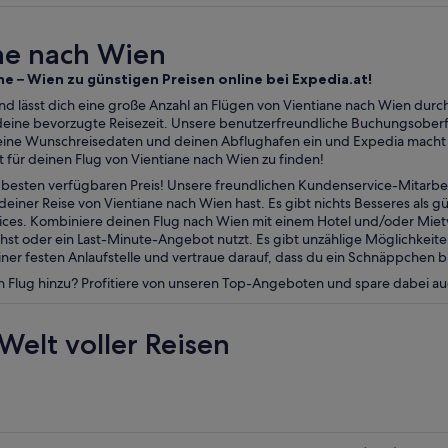
ane nach Wien
ne – Wien zu günstigen Preisen online bei Expedia.at!
nd lässt dich eine große Anzahl an Flügen von Vientiane nach Wien durch
 deine bevorzugte Reisezeit. Unsere benutzerfreundliche Buchungsoberf
ine Wunschreisedaten und deinen Abflughafen ein und Expedia macht d
für deinen Flug von Vientiane nach Wien zu finden!
esten verfügbaren Preis! Unsere freundlichen Kundenservice-Mitarbei
einer Reise von Vientiane nach Wien hast. Es gibt nichts Besseres als g
vices. Kombiniere deinen Flug nach Wien mit einem Hotel und/oder Mi
st oder ein Last-Minute-Angebot nutzt. Es gibt unzählige Möglichkeite
er festen Anlaufstelle und vertraue darauf, dass du ein Schnäppchen b
n Flug hinzu? Profitiere von unseren Top-Angeboten und spare dabei a
Welt voller Reisen