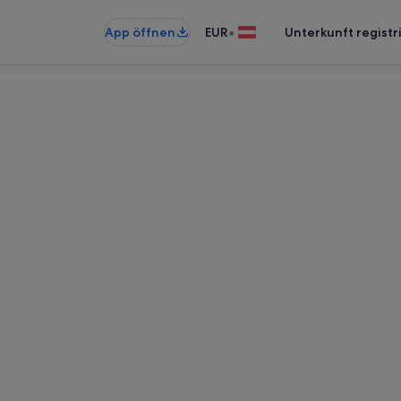
•
App öffnen
EUR
Unterkunft registr