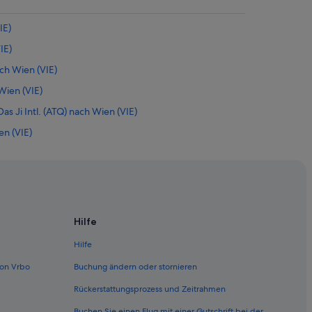
IE)
IE)
ch Wien (VIE)
ien (VIE)
s Ji Intl. (ATQ) nach Wien (VIE)
en (VIE)
 (VIE)
n (VIE)
n (VIE)
en (VIE)
Hilfe
en (VIE)
Hilfe
IE)
on Vrbo
Buchung ändern oder stornieren
en (VIE)
Rückerstattungsprozess und Zeitrahmen
en (VIE)
Buchen Sie einen Flug mit einer Gutschrift bei der