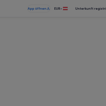
•
App öffnen
EUR
Unterkunft registr