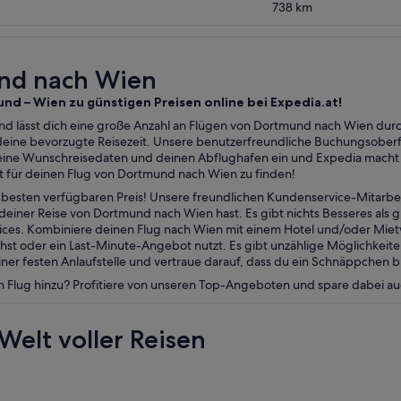
738
km
und nach Wien
und – Wien zu günstigen Preisen online bei Expedia.at!
und lässt dich eine große Anzahl an Flügen von Dortmund nach Wien durc
 deine bevorzugte Reisezeit. Unsere benutzerfreundliche Buchungsoberf
ine Wunschreisedaten und deinen Abflughafen ein und Expedia macht d
 für deinen Flug von Dortmund nach Wien zu finden!
esten verfügbaren Preis! Unsere freundlichen Kundenservice-Mitarbei
deiner Reise von Dortmund nach Wien hast. Es gibt nichts Besseres als 
vices. Kombiniere deinen Flug nach Wien mit einem Hotel und/oder Mi
st oder ein Last-Minute-Angebot nutzt. Es gibt unzählige Möglichkeit
er festen Anlaufstelle und vertraue darauf, dass du ein Schnäppchen b
n Flug hinzu? Profitiere von unseren Top-Angeboten und spare dabei a
Welt voller Reisen