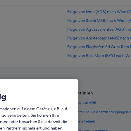
Flüge von Izmir (ADB) nach Wien (V
Flüge von Sochi (AER) nach Wien (V
Flüge von Aguascalientes (AGU) na
Flüge von Amsterdam (AMS) nach W
Flüge von Flughafen Sri Guru Ram Da
Flüge von Baia Mare (BAY) nach Wi
Flüge von Belgrad (BEG) nach Wien
Flüge von Bergamo (BGY) nach Wie
Flüge von Brisbane (BNE) nach Wie
Flüge von Brunswick (BQK) nach Wi
Richtlinien
ig
Flüge von Belize City (BZE) nach Wi
 Österreich
Expedia.at AGB
Flüge von Paris (CDG) nach Wien (V
mationen auf einem Gerät zu, z.B. auf
terreich
Allgemeine Geschäftsbedingungen v
zu verarbeiten. Sie können Ihre
Flüge von Charleston (CHS) nach Wi
unten oder besuchen Sie jederzeit die
ungen Österreich
Barrierefreiheit
Flüge von Columbus (CMH) nach Wi
en Partnern signalisiert und haben
n Österreich
Einreisebestimmungen