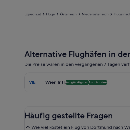
Expedia.at
Flüge
Österreich
Niederösterreich
Flüge nac
Alternative Flughäfen in d
Die Preise waren in den vergangenen 7 Tagen verf
Wähle einen Flug nach Wien Intl. VIE. Günstigste 
VIE
Wien Intl.
Am günstigsten
Am nächsten
Häufig gestellte Fragen
Wie viel kostet ein Flug von Dortmund nach Wie