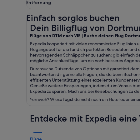
Entfernung
Einfach sorglos buchen
Dein Billigflug von Dortmund nach Wien
Dein Billigflug von Dortm
Flüge von DTM nach VIE | Buche deinen Flug Dortm
Expedia kooperiert mit vielen renommierten Fluglinien 
Flugangebot für die für dich perfekten Reisedaten und
hervorragenden Schnäppchen zu suchen; gib einfach de
mögliche Anschlussflüge, um ein noch besseres Angebot
Durchsuche Dutzende von Optionen mit garantiert dem b
beantworten dir gerne alle Fragen, die du beim Buchen 
effizienten Unterstützung eines exzellenten Kundenser
Genieße weitere Einsparungen, indem du im Voraus buch
Expedia zu sparen. Mach uns bei Reisebuchungen zu dein
Fernweh? Wieso fügst du nicht noch ein Hotel oder eine
Entdecke mit Expedia eine 
Flüge