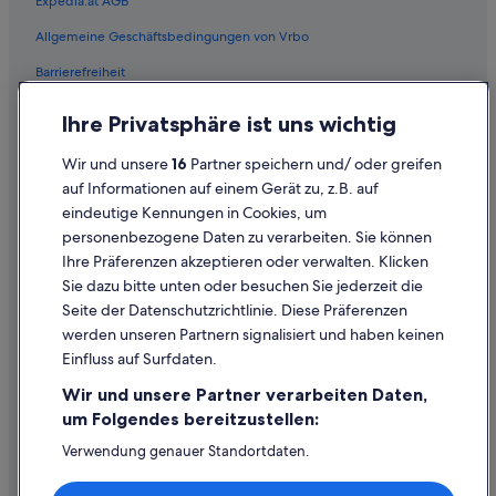
Expedia.at AGB
Flüge von Des Moines (DSM) nach Wien (VIE)
Allgemeine Geschäftsbedingungen von Vrbo
Flüge von Düsseldorf (DUS) nach Wien (VIE)
Barrierefreiheit
Flüge von Dubai (DXB) nach Wien (VIE)
Einreisebestimmungen
Flüge von Flughafen Basel Mulhouse Freiburg (EAP) nach Wien
Ihre Privatsphäre ist uns wichtig
(VIE)
Datenschutzerklärung
Wir und unsere
16
Partner speichern und/ oder greifen
Flüge von Esbjerg (EBJ) nach Wien (VIE)
Cookie-Erklärung
auf Informationen auf einem Gerät zu, z.B. auf
Flüge von Enterprise (ETS) nach Wien (VIE)
eindeutige Kennungen in Cookies, um
Rechtliche Hinweise/Kontakt
Flüge von Buenos Aires (EZE) nach Wien (VIE)
personenbezogene Daten zu verarbeiten. Sie können
Inhaltsrichtlinien und Melden von Inhalten
Ihre Präferenzen akzeptieren oder verwalten. Klicken
Flüge von Rom (FCO) nach Wien (VIE)
Sie dazu bitte unten oder besuchen Sie jederzeit die
Flüge von Frankfurt (FRA) nach Wien (VIE)
Hilfe
Seite der Datenschutzrichtlinie. Diese Präferenzen
Flüge von Guadalajara (GDL) nach Wien (VIE)
werden unseren Partnern signalisiert und haben keinen
Hilfe
Einfluss auf Surfdaten.
Flüge von Spokane (GEG) nach Wien (VIE)
Buchung ändern oder stornieren
Wir und unsere Partner verarbeiten Daten,
Flüge von Rio de Janeiro (GIG) nach Wien (VIE)
Rückerstattungsprozess und Zeitrahmen
um Folgendes bereitzustellen:
Flüge von Rügen (GTI) nach Wien (VIE)
Buchen Sie einen Flug mit einer Gutschrift bei der Fluggesellschaft
Verwendung genauer Standortdaten.
Flüge von Genf (GVA) nach Wien (VIE)
Endgeräteeigenschaften zur Identifikation aktiv abfragen.
Internationale Reisedokumente
Speichern von oder Zugriff auf Informationen auf einem