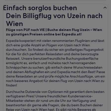
Einfach sorglos buchen
Dein Billigflug von Uzein nach Wien
Dein Billigflug von Uzein nach
Wien
Flüge von PUF nach VIE | Buche deinen Flug Uzein – Wien
zu günstigen Preisen online bei Expedia.at!
Expedia kooperiert mit vielen renommierten Fluglinien und lässt
dich eine große Anzahl an Flügen von Uzein nach Wien
durchsuchen. So findest du sicher ein großartiges Flugangebot
für die für dich perfekten Reisedaten und deine bevorzugte
Reisezeit. Unsere benutzerfreundliche Buchungsoberfläche
ermöglicht es, einfach und mühelos nach hervorragenden
Schnäppchen zu suchen; gib einfach deine Wunschreisedaten
und deinen Abflughafen ein und Expedia macht den Rest! Passe
deine Reisedaten an und prüfe mögliche Anschlussflüge, um ein
noch besseres Angebot für deinen Flug von Uzein nach Wien zu
finden!
Durchsuche Dutzende von Optionen mit garantiert dem besten
verfügbaren Preis! Unsere freundlichen Kundenservice-
Mitarbeiter stehen dir rund um die Uhr zur Verfügung und
beantworten dir gerne alle Fragen, die du beim Buchen deiner
Reise von Uzein nach Wien hast. Es gibt nichts Besseres als