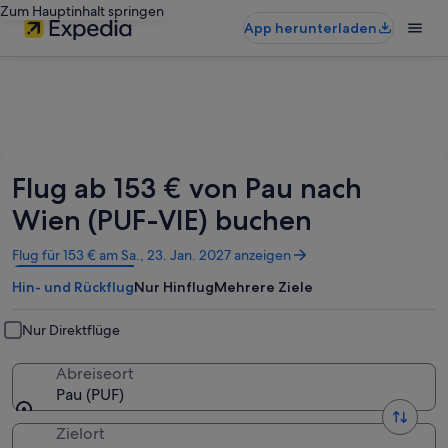
Zum Hauptinhalt springen
App herunterladen
Flug ab 153 € von Pau nach
Wien (PUF-VIE) buchen
Wird
Flug für 153 € am Sa., 23. Jan. 2027 anzeigen
in
Hin- und Rückflug
Nur Hinflug
Mehrere Ziele
einem
neuen
Fenster
Nur Direktflüge
geöffnet
Abreiseort
Pau (PUF)
Zielort