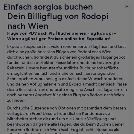
Einfach sorglos buchen
Dein Billigflug von Rodopi nach Wien
Dein Billigflug von Rodopi
nach Wien
Flüge von PDV nach VIE | Buche deinen Flug Rodopi –
Wien zu günstigen Preisen online bei Expedia.at!
Expedia kooperiert mit vielen renommierten Fluglinien und lässt
dich eine große Anzahl an Flügen von Rodopi nach Wien
durchsuchen. So findest du sicher ein großartiges Flugangebot
für die für dich perfekten Reisedaten und deine bevorzugte
Reisezeit. Unsere benutzerfreundliche Buchungsoberfläche
ermöglicht es, einfach und mühelos nach hervorragenden
Schnäppchen zu suchen; gib einfach deine Wunschreisedaten
und deinen Abflughafen ein und Expedia macht den Rest! Passe
deine Reisedaten an und prüfe mögliche Anschlussflüge, um ein
noch besseres Angebot für deinen Flug von Rodopi nach Wien
zu finden!
Durchsuche Dutzende von Optionen mit garantiert dem besten
verfügbaren Preis! Unsere freundlichen Kundenservice-
Mitarbeiter stehen dir rund um die Uhr zur Verfügung und
beantworten dir gerne alle Fragen, die du beim Buchen deiner
Reise von Rodopi nach Wien hast. Es gibt nichts Besseres als