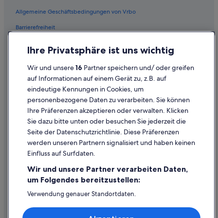
Flüge von Chiang Mai (CNX) nach Wien (VIE)
Allgemeine Geschäftsbedingungen von Vrbo
Flüge von Kopenhagen (CPH) nach Wien (VIE)
Barrierefreiheit
Flüge von Cucuta (CUC) nach Wien (VIE)
Einreisebestimmungen
Flüge von Dubrovnik (DBV) nach Wien (VIE)
Ihre Privatsphäre ist uns wichtig
Datenschutzerklärung
Flüge von Washington (DCA) nach Wien (VIE)
Wir und unsere
16
Partner speichern und/ oder greifen
Flüge von Düsseldorf (DUS) nach Wien (VIE)
Cookie-Erklärung
auf Informationen auf einem Gerät zu, z.B. auf
Flüge von Dubai (DXB) nach Wien (VIE)
eindeutige Kennungen in Cookies, um
Rechtliche Hinweise/Kontakt
personenbezogene Daten zu verarbeiten. Sie können
Flüge von San Sebastián (EAS) nach Wien (VIE)
Inhaltsrichtlinien und Melden von Inhalten
Ihre Präferenzen akzeptieren oder verwalten. Klicken
Flüge von Portoferraio (EBA) nach Wien (VIE)
Sie dazu bitte unten oder besuchen Sie jederzeit die
Hilfe
Seite der Datenschutzrichtlinie. Diese Präferenzen
Flüge von Ankara (ESB) nach Wien (VIE)
werden unseren Partnern signalisiert und haben keinen
Hilfe
Flüge von Elat (ETH) nach Wien (VIE)
Einfluss auf Surfdaten.
Buchung ändern oder stornieren
Flüge von Faro (FAO) nach Wien (VIE)
Wir und unsere Partner verarbeiten Daten,
Flüge von Fès (FEZ) nach Wien (VIE)
Rückerstattungsprozess und Zeitrahmen
um Folgendes bereitzustellen:
Flüge von Neubrandenburg (FNB) nach Wien (VIE)
Buchen Sie einen Flug mit einer Gutschrift bei der Fluggesellschaft
Verwendung genauer Standortdaten.
Endgeräteeigenschaften zur Identifikation aktiv abfragen.
Flüge von Frankfurt (FRA) nach Wien (VIE)
Internationale Reisedokumente
Speichern von oder Zugriff auf Informationen auf einem