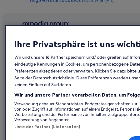
Flüge von Brunswick (BQK) nach Wien (VIE)
Flüge von Brüssel (BRU) nach Wien (VIE)
Flüge von Chiang Rai (CEI) nach Wien (VIE)
Flüge von Zhengzhou (CGO) nach Wien (VIE)
Flüge von Ciudad Juárez (CJS) nach Wien (VIE)
Unternehmen
Erkunden
Ihre Privatsphäre ist uns wicht
Flüge von Kopenhagen (CPH) nach Wien (VIE)
Über uns
Reiseführer
Flüge von Cincinnati (CVG) nach Wien (VIE)
Wir und unsere
16
Partner speichern und/ oder greifen auf Infor
Jobs
Hotels in Ös
eindeutige Kennungen in Cookies, um personenbezogene Daten 
Flüge von Dhaka (DAC) nach Wien (VIE)
Präferenzen akzeptieren oder verwalten. Klicken Sie dazu bitte 
Unterkunft registrieren
Ferienwohn
Flüge von Darwin (DRW) nach Wien (VIE)
Seite der Datenschutzrichtlinie. Diese Präferenzen werden unser
Partnerschaften
Städtereise
keinen Einfluss auf Surfdaten.
Flüge von Düsseldorf (DUS) nach Wien (VIE)
Werbung
Flüge in Öst
Flüge von Enschede (ENS) nach Wien (VIE)
Wir und unsere Partner verarbeiten Daten, um Folge
Presse
Mietwagen 
Flüge von Faro (FAO) nach Wien (VIE)
Verwendung genauer Standortdaten. Endgeräteeigenschaften zur Ide
von oder Zugriff auf Informationen auf einem Endgerät. Personali
Alle Unterku
Flüge von Patras (GPA) nach Wien (VIE)
Werbeleistung und der Performance von Inhalten, Zielgruppenfors
Verbesserung von Angeboten.
Flüge von Grand Rapids (GRR) nach Wien (VIE)
Liste der Partner (Lieferanten)
Flüge von Genf (GVA) nach Wien (VIE)