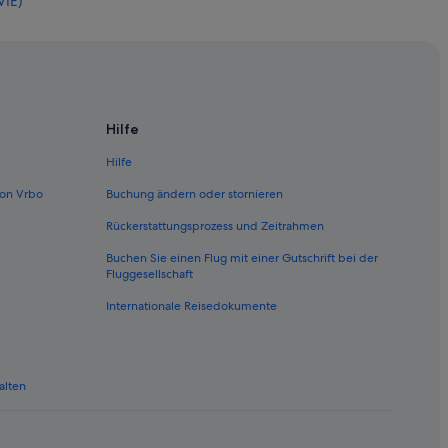
VIE)
IE)
IE)
en (VIE)
ien (VIE)
Hilfe
VIE)
Hilfe
(VIE)
on Vrbo
Buchung ändern oder stornieren
Wien (VIE)
Rückerstattungsprozess und Zeitrahmen
en (VIE)
Buchen Sie einen Flug mit einer Gutschrift bei der
ien (VIE)
Fluggesellschaft
IE)
Internationale Reisedokumente
n (VIE)
ien (VIE)
alten
VIE)
en (VIE)