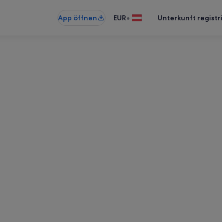
•
App öffnen
EUR
Unterkunft registr