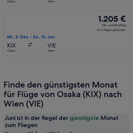
Osaka
Wien
gefunden
Flug mit Qatar Airways auswählen, Abflug Mi., 2. Dez. ab Osa
1.205 €
1.205 €
Hin-
Hin- und Rückflug
und
vor 5 Tagen gefunden
Rückflug,
Mi., 2. Dez. - Sa., 16. Jan.
vor
KIX
VIE
5 Tagen
Osaka
Wien
gefunden
Finde den günstigsten Monat
für Flüge von Osaka (KIX) nach
Wien (VIE)
Juni ist in der Regel der
günstigste
Monat
Juni
zum Fliegen
ist