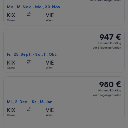
vor 2 Stunden gefunden
Rückflug,
Mo., 16. Nov. - Mo., 30. Nov.
vor
KIX
VIE
2 Stunden
Osaka
Wien
gefunden
Flug mit Scoot auswählen, Abflug Fr., 25. Sept. ab Osaka nac
947 €
947 €
Hin-
Hin- und Rückflug
und
vor 3 Tagen gefunden
Rückflug,
Fr., 25. Sept. - So., 11. Okt.
vor
KIX
VIE
3 Tagen
Osaka
Wien
gefunden
Flug mit Air China auswählen, Abflug Mi., 2. Dez. ab Osaka n
950 €
950 €
Hin-
Hin- und Rückflug
und
vor 5 Tagen gefunden
Rückflug,
Mi., 2. Dez. - Sa., 16. Jan.
vor
KIX
VIE
5 Tagen
Osaka
Wien
gefunden
Flug mit Etihad Airways auswählen, Abflug Mi., 2. Sept. ab O