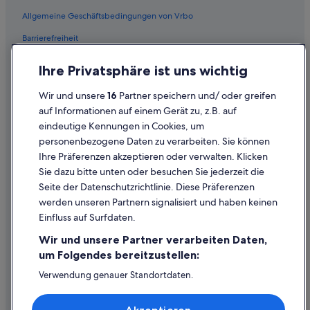
Flüge von Des Moines (DSM) nach Wien (VIE)
Allgemeine Geschäftsbedingungen von Vrbo
Flüge von Dakar (DSS) nach Wien (VIE)
Barrierefreiheit
Flüge von Düsseldorf (DUS) nach Wien (VIE)
Einreisebestimmungen
Flüge von Esbjerg (EBJ) nach Wien (VIE)
Ihre Privatsphäre ist uns wichtig
Datenschutzerklärung
Flüge von Argostolion (EFL) nach Wien (VIE)
Wir und unsere
16
Partner speichern und/ oder greifen
Flüge von Ankara (ESB) nach Wien (VIE)
Cookie-Erklärung
auf Informationen auf einem Gerät zu, z.B. auf
Flüge von Elat (ETH) nach Wien (VIE)
eindeutige Kennungen in Cookies, um
Rechtliche Hinweise/Kontakt
personenbezogene Daten zu verarbeiten. Sie können
Flüge von Yerevan (EVN) nach Wien (VIE)
Inhaltsrichtlinien und Melden von Inhalten
Ihre Präferenzen akzeptieren oder verwalten. Klicken
Flüge von Ewo (EWO) nach Wien (VIE)
Sie dazu bitte unten oder besuchen Sie jederzeit die
Hilfe
Seite der Datenschutzrichtlinie. Diese Präferenzen
Flüge von Buenos Aires (EZE) nach Wien (VIE)
werden unseren Partnern signalisiert und haben keinen
Hilfe
Flüge von Frankfurt (FRA) nach Wien (VIE)
Einfluss auf Surfdaten.
Buchung ändern oder stornieren
Flüge von Glasgow (GLA) nach Wien (VIE)
Wir und unsere Partner verarbeiten Daten,
Flüge von Genua (GOA) nach Wien (VIE)
Rückerstattungsprozess und Zeitrahmen
um Folgendes bereitzustellen:
Flüge von Granada (GRX) nach Wien (VIE)
Buchen Sie einen Flug mit einer Gutschrift bei der Fluggesellschaft
Verwendung genauer Standortdaten.
Endgeräteeigenschaften zur Identifikation aktiv abfragen.
Flüge von Hannover (HAJ) nach Wien (VIE)
Internationale Reisedokumente
Speichern von oder Zugriff auf Informationen auf einem