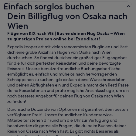
Einfach sorglos buchen
Dein Billigflug von Osaka nach Wien
Dein Billigflug von Osaka nach
Wien
Flüge von KIX nach VIE | Buche deinen Flug Osaka – Wien
zu günstigen Preisen online bei Expedia.at!
Expedia kooperiert mit vielen renommierten Fluglinien und lässt
dich eine große Anzahl an Flügen von Osaka nach Wien
durchsuchen. So findest du sicher ein großartiges Flugangebot
für die für dich perfekten Reisedaten und deine bevorzugte
Reisezeit. Unsere benutzerfreundliche Buchungsoberfläche
ermöglicht es, einfach und mühelos nach hervorragenden
Schnäppchen zu suchen; gib einfach deine Wunschreisedaten
und deinen Abflughafen ein und Expedia macht den Rest! Passe
deine Reisedaten an und prüfe mögliche Anschlussflüge, um ein
noch besseres Angebot für deinen Flug von Osaka nach Wien
zu finden!
Durchsuche Dutzende von Optionen mit garantiert dem besten
verfügbaren Preis! Unsere freundlichen Kundenservice-
Mitarbeiter stehen dir rund um die Uhr zur Verfügung und
beantworten dir gerne alle Fragen, die du beim Buchen deiner
Reise von Osaka nach Wien hast. Es gibt nichts Besseres als