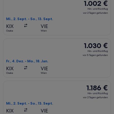
1.002 €
1.002 €
Hin-
Hin- und Rückflug
und
vor 2 Tagen gefunden
Rückflug,
Mi., 2. Sept. - So., 13. Sept.
vor
KIX
VIE
2 Tagen
Osaka
Wien
gefunden
Flug mit Korean Air auswählen, Abflug Fr., 4. Dez. ab Osaka 
1.030 €
1.030 €
Hin-
Hin- und Rückflug
und
vor 5 Tagen gefunden
Rückflug,
Fr., 4. Dez. - Mo., 18. Jan.
vor
KIX
VIE
5 Tagen
Osaka
Wien
gefunden
Flug mit Emirates auswählen, Abflug Mi., 2. Sept. ab Osaka n
1.186 €
1.186 €
Hin-
Hin- und Rückflug
und
vor 2 Tagen gefunden
Rückflug,
Mi., 2. Sept. - So., 13. Sept.
vor
KIX
VIE
2 Tagen