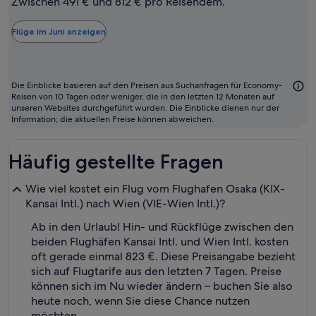
Zwischen 491 € und 812 € pro Reisendem.
in
der
Flüge im Juni anzeigen
Regel
der
günstigste
Die Einblicke basieren auf den Preisen aus Suchanfragen für Economy-
Monat
Reisen von 10 Tagen oder weniger, die in den letzten 12 Monaten auf
unseren Websites durchgeführt wurden. Die Einblicke dienen nur der
zum
Information; die aktuellen Preise können abweichen.
Fliegen
Häufig gestellte Fragen
Wie viel kostet ein Flug vom Flughafen Osaka (KIX-
Kansai Intl.) nach Wien (VIE-Wien Intl.)?
Ab in den Urlaub! Hin- und Rückflüge zwischen den
beiden Flughäfen Kansai Intl. und Wien Intl. kosten
oft gerade einmal 823 €. Diese Preisangabe bezieht
sich auf Flugtarife aus den letzten 7 Tagen. Preise
können sich im Nu wieder ändern – buchen Sie also
heute noch, wenn Sie diese Chance nutzen
möchten.