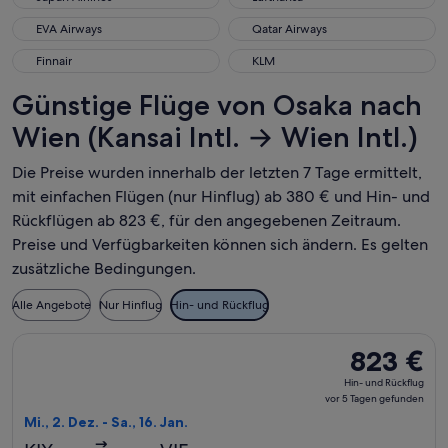
EVA Airways
Qatar Airways
EVA Airways
Qatar Airways
Finnair
KLM
Finnair
KLM
Günstige Flüge von Osaka nach
Wien (Kansai Intl. → Wien Intl.)
Die Preise wurden innerhalb der letzten 7 Tage ermittelt,
mit einfachen Flügen (nur Hinflug) ab 380 € und Hin- und
Rückflügen ab 823 €, für den angegebenen Zeitraum.
Preise und Verfügbarkeiten können sich ändern. Es gelten
zusätzliche Bedingungen.
Alle Angebote
Nur Hinflug
Hin- und Rückflug
Flug mit Air China auswählen, Abflug Mi., 2. Dez. ab Osaka n
823 €
823 €
Hin-
Hin- und Rückflug
und
vor 5 Tagen gefunden
Rückflug,
Mi., 2. Dez. - Sa., 16. Jan.
vor