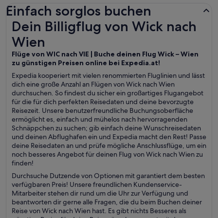
Einfach sorglos buchen
Dein Billigflug von Wick nach Wien
Dein Billigflug von Wick nach
Wien
Flüge von WIC nach VIE | Buche deinen Flug Wick – Wien
zu günstigen Preisen online bei Expedia.at!
Expedia kooperiert mit vielen renommierten Fluglinien und lässt
dich eine große Anzahl an Flügen von Wick nach Wien
durchsuchen. So findest du sicher ein großartiges Flugangebot
für die für dich perfekten Reisedaten und deine bevorzugte
Reisezeit. Unsere benutzerfreundliche Buchungsoberfläche
ermöglicht es, einfach und mühelos nach hervorragenden
Schnäppchen zu suchen; gib einfach deine Wunschreisedaten
und deinen Abflughafen ein und Expedia macht den Rest! Passe
deine Reisedaten an und prüfe mögliche Anschlussflüge, um ein
noch besseres Angebot für deinen Flug von Wick nach Wien zu
finden!
Durchsuche Dutzende von Optionen mit garantiert dem besten
verfügbaren Preis! Unsere freundlichen Kundenservice-
Mitarbeiter stehen dir rund um die Uhr zur Verfügung und
beantworten dir gerne alle Fragen, die du beim Buchen deiner
Reise von Wick nach Wien hast. Es gibt nichts Besseres als