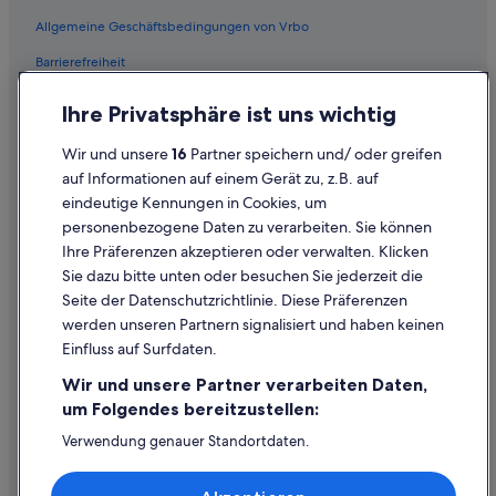
Flüge von Charleroi (CRL) nach Wien (VIE)
Allgemeine Geschäftsbedingungen von Vrbo
Flüge von Cucuta (CUC) nach Wien (VIE)
Barrierefreiheit
Flüge von Cardiff (CWL) nach Wien (VIE)
Einreisebestimmungen
Flüge von Darwin (DRW) nach Wien (VIE)
Ihre Privatsphäre ist uns wichtig
Datenschutzerklärung
Flüge von Düsseldorf (DUS) nach Wien (VIE)
Wir und unsere
16
Partner speichern und/ oder greifen
Flüge von Portoferraio (EBA) nach Wien (VIE)
Cookie-Erklärung
auf Informationen auf einem Gerät zu, z.B. auf
Flüge von Edremit (EDO) nach Wien (VIE)
eindeutige Kennungen in Cookies, um
Rechtliche Hinweise/Kontakt
personenbezogene Daten zu verarbeiten. Sie können
Flüge von Erzincan (ERC) nach Wien (VIE)
Inhaltsrichtlinien und Melden von Inhalten
Ihre Präferenzen akzeptieren oder verwalten. Klicken
Flüge von Evenes (EVE) nach Wien (VIE)
Sie dazu bitte unten oder besuchen Sie jederzeit die
Hilfe
Seite der Datenschutzrichtlinie. Diese Präferenzen
Flüge von Ewo (EWO) nach Wien (VIE)
werden unseren Partnern signalisiert und haben keinen
Hilfe
Flüge von Florianópolis (FLN) nach Wien (VIE)
Einfluss auf Surfdaten.
Buchung ändern oder stornieren
Flüge von Frankfurt (FRA) nach Wien (VIE)
Wir und unsere Partner verarbeiten Daten,
Flüge von Gdańsk (GDN) nach Wien (VIE)
Rückerstattungsprozess und Zeitrahmen
um Folgendes bereitzustellen:
Flüge von Grand Rapids (GRR) nach Wien (VIE)
Buchen Sie einen Flug mit einer Gutschrift bei der Fluggesellschaft
Verwendung genauer Standortdaten.
Endgeräteeigenschaften zur Identifikation aktiv abfragen.
Flüge von Graz (GRZ) nach Wien (VIE)
Internationale Reisedokumente
Speichern von oder Zugriff auf Informationen auf einem