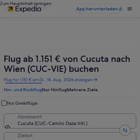
Zum Hauptinhalt springen
App herunterladen
Flug ab 1.151 € von Cucuta nach
Wien (CUC-VIE) buchen
Wird
Flug für 1.151 € am Di., 18. Aug. 2026 anzeigen
in
Hin- und Rückflug
Nur Hinflug
Mehrere Ziele
einem
neuen
Fenster
Nur Direktflüge
geöffnet
Abreiseort
Cucuta (CUC-Camilo Daza Intl.)
Zielort