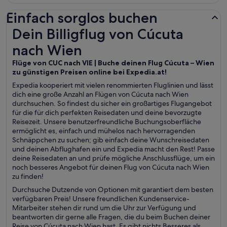
Einfach sorglos buchen
Dein Billigflug von Cúcuta nach Wien
Dein Billigflug von Cúcuta
nach Wien
Flüge von CUC nach VIE | Buche deinen Flug Cúcuta – Wien
zu günstigen Preisen online bei Expedia.at!
Expedia kooperiert mit vielen renommierten Fluglinien und lässt
dich eine große Anzahl an Flügen von Cúcuta nach Wien
durchsuchen. So findest du sicher ein großartiges Flugangebot
für die für dich perfekten Reisedaten und deine bevorzugte
Reisezeit. Unsere benutzerfreundliche Buchungsoberfläche
ermöglicht es, einfach und mühelos nach hervorragenden
Schnäppchen zu suchen; gib einfach deine Wunschreisedaten
und deinen Abflughafen ein und Expedia macht den Rest! Passe
deine Reisedaten an und prüfe mögliche Anschlussflüge, um ein
noch besseres Angebot für deinen Flug von Cúcuta nach Wien
zu finden!
Durchsuche Dutzende von Optionen mit garantiert dem besten
verfügbaren Preis! Unsere freundlichen Kundenservice-
Mitarbeiter stehen dir rund um die Uhr zur Verfügung und
beantworten dir gerne alle Fragen, die du beim Buchen deiner
Reise von Cúcuta nach Wien hast. Es gibt nichts Besseres als