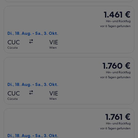
gefunden
Flug mit avianca auswählen, Abflug Di., 18. Aug. ab Cúcuta na
1.461 €
1.461 €
Hin-
Hin- und Rückflug
und
vor 6 Tagen gefunden
Rückflug,
Di., 18. Aug. - Sa., 3. Okt.
vor
CUC
VIE
6 Tagen
Cúcuta
Wien
gefunden
Flug mit avianca auswählen, Abflug Di., 18. Aug. ab Cúcuta n
1.760 €
1.760 €
Hin-
Hin- und Rückflug
und
vor 6 Tagen gefunden
Rückflug,
Di., 18. Aug. - Sa., 3. Okt.
vor
CUC
VIE
6 Tagen
Cúcuta
Wien
gefunden
Flug mit avianca auswählen, Abflug Di., 18. Aug. ab Cúcuta na
1.761 €
1.761 €
Hin-
Hin- und Rückflug
und
vor 6 Tagen gefunden
Rückflug,
Di., 18. Aug. - Sa., 3. Okt.