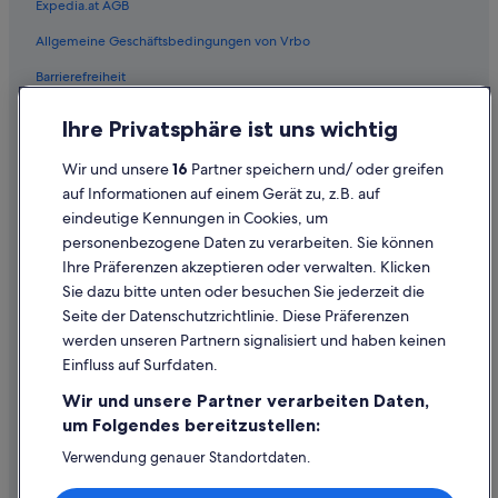
Expedia.at AGB
Flüge von Ankara (ESB) nach Wien (VIE)
Allgemeine Geschäftsbedingungen von Vrbo
Flüge von Rom (FCO) nach Wien (VIE)
Barrierefreiheit
Flüge von Fès (FEZ) nach Wien (VIE)
Einreisebestimmungen
Flüge von Frankfurt (FRA) nach Wien (VIE)
Ihre Privatsphäre ist uns wichtig
Datenschutzerklärung
Flüge von Floro (FRO) nach Wien (VIE)
Wir und unsere
16
Partner speichern und/ oder greifen
Flüge von Rio de Janeiro (GIG) nach Wien (VIE)
Cookie-Erklärung
auf Informationen auf einem Gerät zu, z.B. auf
Flüge von Seoul (GMP) nach Wien (VIE)
eindeutige Kennungen in Cookies, um
Rechtliche Hinweise/Kontakt
personenbezogene Daten zu verarbeiten. Sie können
Flüge von Rügen (GTI) nach Wien (VIE)
Inhaltsrichtlinien und Melden von Inhalten
Ihre Präferenzen akzeptieren oder verwalten. Klicken
Flüge von Genf (GVA) nach Wien (VIE)
Sie dazu bitte unten oder besuchen Sie jederzeit die
Hilfe
Seite der Datenschutzrichtlinie. Diese Präferenzen
Flüge von Hannover (HAJ) nach Wien (VIE)
werden unseren Partnern signalisiert und haben keinen
Hilfe
Flüge von Hamburg (HAM) nach Wien (VIE)
Einfluss auf Surfdaten.
Buchung ändern oder stornieren
Flüge von Heringsdorf (HDF) nach Wien (VIE)
Wir und unsere Partner verarbeiten Daten,
Flüge von Sohag (HMB) nach Wien (VIE)
Rückerstattungsprozess und Zeitrahmen
um Folgendes bereitzustellen:
Flüge von Niagara Falls (IAG) nach Wien (VIE)
Buchen Sie einen Flug mit einer Gutschrift bei der Fluggesellschaft
Verwendung genauer Standortdaten.
Endgeräteeigenschaften zur Identifikation aktiv abfragen.
Flüge von Kiew-Schuljany (IEV) nach Wien (VIE)
Internationale Reisedokumente
Speichern von oder Zugriff auf Informationen auf einem