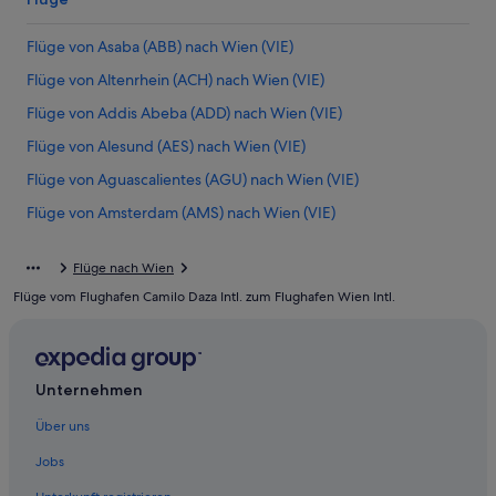
Flüge von Asaba (ABB) nach Wien (VIE)
Flüge von Altenrhein (ACH) nach Wien (VIE)
Flüge von Addis Abeba (ADD) nach Wien (VIE)
Flüge von Alesund (AES) nach Wien (VIE)
Flüge von Aguascalientes (AGU) nach Wien (VIE)
Flüge von Amsterdam (AMS) nach Wien (VIE)
Flüge von Eskişehir (AOE) nach Wien (VIE)
Flüge nach Wien
Flüge von Athen (ATH) nach Wien (VIE)
Flüge vom Flughafen Camilo Daza Intl. zum Flughafen Wien Intl.
Flüge von Atlanta (ATL) nach Wien (VIE)
Flüge von Armenia (AXM) nach Wien (VIE)
Flüge von Belgrad (BEG) nach Wien (VIE)
Unternehmen
Flüge von Berlin (BER) nach Wien (VIE)
Über uns
Flüge von Brisbane (BNE) nach Wien (VIE)
Jobs
Flüge von Mumbai (BOM) nach Wien (VIE)