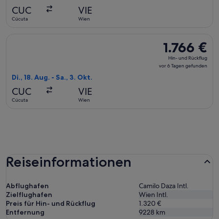
vor
CUC
VIE
6 Tagen
Cúcuta
Wien
gefunden
Flug mit avianca auswählen, Abflug Di., 18. Aug. ab Cúcuta n
1.766 €
1.766 €
Hin-
Hin- und Rückflug
und
vor 6 Tagen gefunden
Rückflug,
Di., 18. Aug. - Sa., 3. Okt.
vor
CUC
VIE
6 Tagen
Cúcuta
Wien
gefunden
Reiseinformationen
Abflughafen
Camilo Daza Intl.
Zielflughafen
Wien Intl.
Preis für Hin- und Rückflug
1.320 €
Entfernung
9228
km