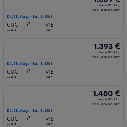
Hin-
Hin- und Rückflug
und
vor 6 Tagen gefunden
Rückflug,
Di., 18. Aug. - Sa., 3. Okt.
vor
CUC
VIE
6 Tagen
Cúcuta
Wien
gefunden
Flug mit avianca auswählen, Abflug Di., 18. Aug. ab Cúcuta n
1.393 €
1.393 €
Hin-
Hin- und Rückflug
und
vor 6 Tagen gefunden
Rückflug,
Di., 18. Aug. - Sa., 3. Okt.
vor
CUC
VIE
6 Tagen
Cúcuta
Wien
gefunden
Flug mit avianca auswählen, Abflug Di., 18. Aug. ab Cúcuta n
1.450 €
1.450 €
Hin-
Hin- und Rückflug
und
vor 6 Tagen gefunden
Rückflug,
Di., 18. Aug. - Sa., 3. Okt.
vor
CUC
VIE
6 Tagen
Cúcuta
Wien